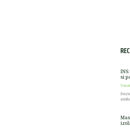
REC
INS:
si p
9 mai
Potri
anulu
Masu
izol