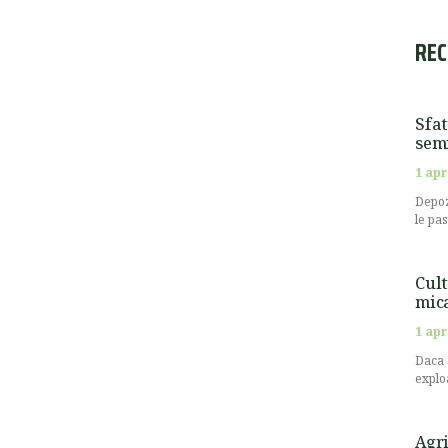
REC
Sfat
semi
1 apr
Depoz
le pa
Cult
mic
1 apr
Daca 
explo
Agri