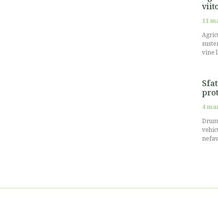
viit
11 m
Agricu
suste
vine 
Sfat
prot
4 ma
Drumu
vehic
nefav