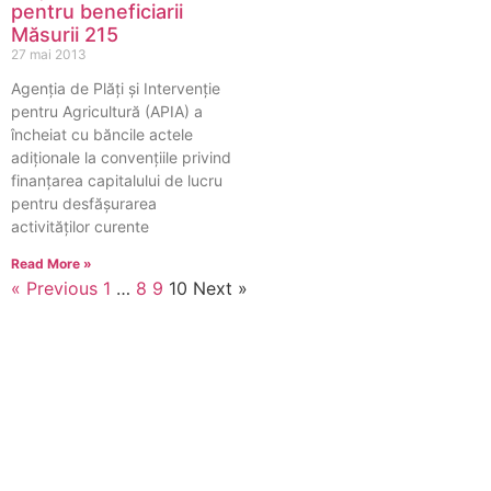
pentru beneficiarii
Măsurii 215
27 mai 2013
Agenţia de Plăţi şi Intervenţie
pentru Agricultură (APIA) a
încheiat cu băncile actele
adiţionale la convenţiile privind
finanţarea capitalului de lucru
pentru desfăşurarea
activităţilor curente
Read More »
« Previous
1
…
8
9
10
Next »