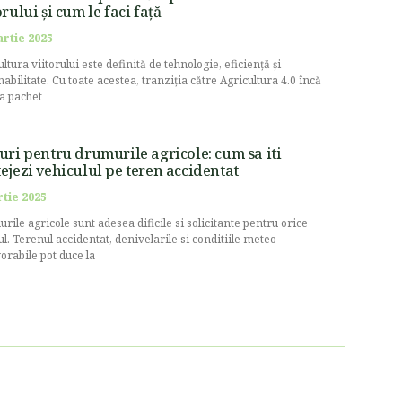
orului și cum le faci față
artie 2025
ltura viitorului este definită de tehnologie, eficiență și
nabilitate. Cu toate acestea, tranziția către Agricultura 4.0 încă
la pachet
uri pentru drumurile agricole: cum sa iti
ejezi vehiculul pe teren accidentat
rtie 2025
rile agricole sunt adesea dificile si solicitante pentru orice
ul. Terenul accidentat, denivelarile si conditiile meteo
orabile pot duce la