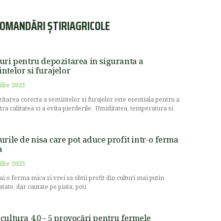
OMANDĂRI ȘTIRIAGRICOLE
uri pentru depozitarea in siguranta a
ntelor si furajelor
ilie 2025
itarea corecta a semintelor si furajelor este esentiala pentru a
stra calitatea si a evita pierderile. Umiditatea, temperatura si
urile de nisa care pot aduce profit intr-o ferma
a
ilie 2025
ai o ferma mica si vrei sa obtii profit din culturi mai putin
atate, dar cautate pe piata, poti
cultura 4.0 – 5 provocări pentru fermele