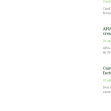
2 mai
Cand 
ferma
APIA
cres
25 ap
APIA 
de 39
Cum 
fact
23 ap
Desi 
sanat