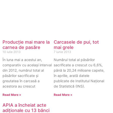
Producție mai mare la
Carcasele de pui, tot
carnea de pasăre
mai grele
10 iulie 2013
7 iunie 2013
În luna mai a acestui an,
Numărul total al păsărilor
comparativ cu același interval
sacrificate a crescut cu 6,6%,
din 2012, numărul total al
până la 20,24 milioane capete,
păsărilor sacrificate şi
în aprilie, arată datele
greutatea în carcasă a
publicate de Institutul Național
acestora au crescut
de Statistică (INS).
Read More »
Read More »
APIA a încheiat acte
adiţionale cu 13 bănci