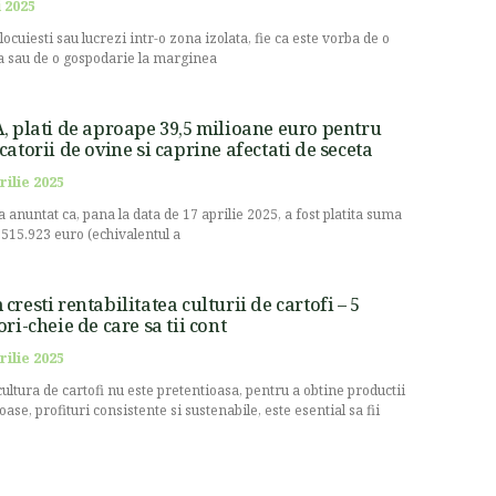
 2025
locuiesti sau lucrezi intr-o zona izolata, fie ca este vorba de o
 sau de o gospodarie la marginea
, plati de aproape 39,5 milioane euro pentru
catorii de ovine si caprine afectati de seceta
rilie 2025
a anuntat ca, pana la data de 17 aprilie 2025, a fost platita suma
.515.923 euro (echivalentul a
cresti rentabilitatea culturii de cartofi – 5
ori-cheie de care sa tii cont
rilie 2025
cultura de cartofi nu este pretentioasa, pentru a obtine productii
oase, profituri consistente si sustenabile, este esential sa fii