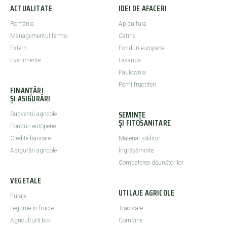
ACTUALITATE
IDEI DE AFACERI
România
Apicultura
Managementul fermei
Catina
Extern
Fonduri europene
Evenimente
Lavanda
Paulownia
Pomi fructiferi
FINANȚĂRI
ȘI ASIGURĂRI
SEMINȚE
Subvenții agricole
ȘI FITOSANITARE
Fonduri europene
Credite bancare
Material săditor
Asigurări agricole
Îngrășăminte
Combaterea dăunătorilor
VEGETALE
UTILAJE AGRICOLE
Furaje
Legume şi fructe
Tractoare
Agricultură bio
Combine