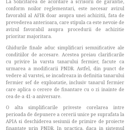
La Solicitarea de acordare a scrisorii de garantie,
conform noilor reglementari, este necesar avizul
favorabil al AFIR doar asupra unei achizitii, fata de
prevederea anterioara, care stipula ca este nevoie de
avizul favorabil asupra procedurii de achizitie
prioritar majoritara.
Ghidurile finale aduc simplificari semnificative ale
conditiilor de accesare. Acestea preiau clarificarile
cu privire la varsta tanarului fermier, facute ca
urmarea a modificarii PNDR. Astfel, din punct de
vedere al varstei, se incadreaza in definitia tanarului
fermier sef de exploatatie, inclusiv tanarul fermier
care aplica o cerere de finantare cu o zi inainte de
cea de-a 41-a aniversare.
O alta simplificarile priveste corelarea intre
perioada de depunere a cererii unice pe suprafata la
APIA si deschiderea sesiunii de primire de proiecte
finantate prin PNDR. In practica, daca in sistemul