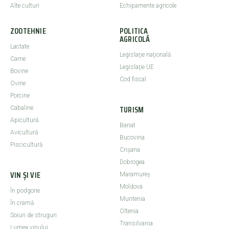
Alte culturi
Echipamente agricole
ZOOTEHNIE
POLITICA
AGRICOLĂ
Lactate
Legislaţie naţională
Carne
Legislaţie UE
Bovine
Cod fiscal
Ovine
Porcine
TURISM
Cabaline
Apicultură
Banat
Avicultură
Bucovina
Piscicultură
Crişana
Dobrogea
VIN ȘI VIE
Maramureş
Moldova
În podgorie
Muntenia
În cramă
Oltenia
Soiuri de struguri
Transilvania
Lumea vinului