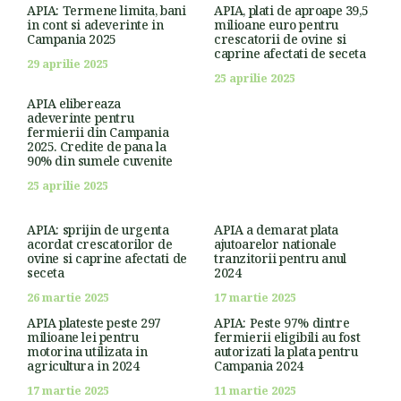
APIA: Termene limita, bani
APIA, plati de aproape 39,5
in cont si adeverinte in
milioane euro pentru
Campania 2025
crescatorii de ovine si
caprine afectati de seceta
29 aprilie 2025
25 aprilie 2025
APIA elibereaza
adeverinte pentru
fermierii din Campania
2025. Credite de pana la
90% din sumele cuvenite
25 aprilie 2025
APIA: sprijin de urgenta
APIA a demarat plata
acordat crescatorilor de
ajutoarelor nationale
ovine si caprine afectati de
tranzitorii pentru anul
seceta
2024
26 martie 2025
17 martie 2025
APIA plateste peste 297
APIA: Peste 97% dintre
milioane lei pentru
fermierii eligibili au fost
motorina utilizata in
autorizati la plata pentru
agricultura in 2024
Campania 2024
17 martie 2025
11 martie 2025