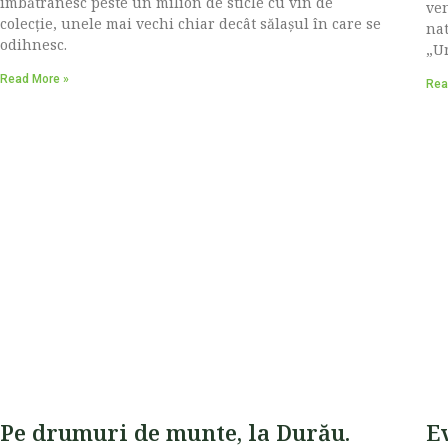
îmbătrânesc peste un milion de sticle cu vin de
ven
colecție, unele mai vechi chiar decât sălașul în care se
nat
odihnesc.
„Ur
Read More »
Rea
Pe drumuri de munte, la Durău.
E