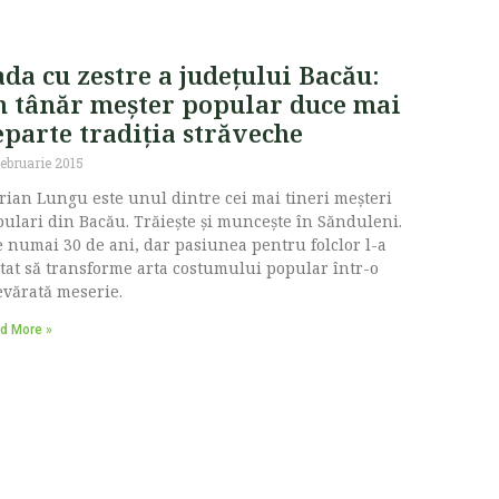
da cu zestre a județului Bacău:
n tânăr meșter popular duce mai
eparte tradiția străveche
februarie 2015
ian Lungu este unul dintre cei mai tineri meșteri
ulari din Bacău. Trăiește și muncește în Sănduleni.
 numai 30 de ani, dar pasiunea pentru folclor l-a
tat să transforme arta costumului popular într-o
vărată meserie.
d More »