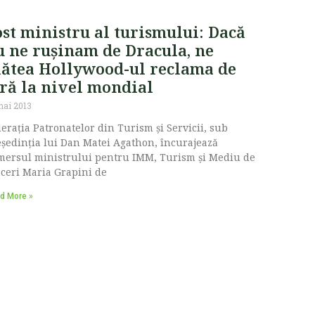
ost ministru al turismului: Dacă
u ne rușinam de Dracula, ne
lătea Hollywood-ul reclama de
ară la nivel mondial
mai 2013
erația Patronatelor din Turism și Servicii, sub
ședinția lui Dan Matei Agathon, încurajează
mersul ministrului pentru IMM, Turism și Mediu de
ceri Maria Grapini de
d More »