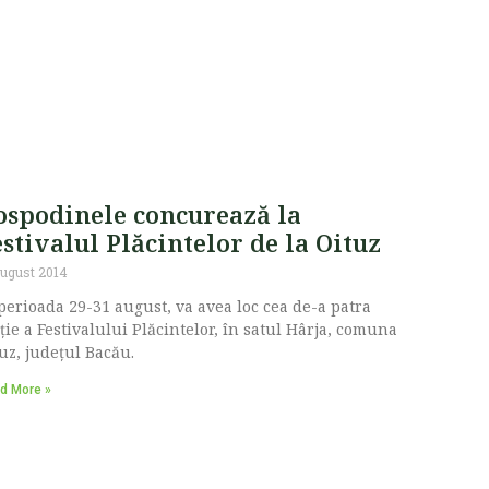
ospodinele concurează la
stivalul Plăcintelor de la Oituz
august 2014
perioada 29-31 august, va avea loc cea de-a patra
ție a Festivalului Plăcintelor, în satul Hârja, comuna
uz, județul Bacău.
d More »