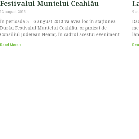
Festivalul Muntelui Ceahlău
L
12 august 2013
9 a
În perioada 3 – 6 august 2013 va avea loc în staţiunea
Dac
Durău Festivalul Muntelui Ceahlău, organizat de
mer
Consiliul Judeţean Neamţ. În cadrul acestui eveniment
lân
Read More »
Rea