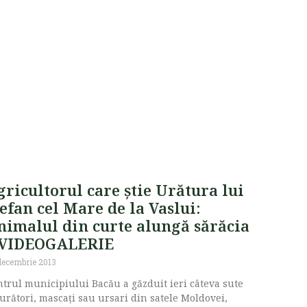
ricultorul care știe Urătura lui
efan cel Mare de la Vaslui:
nimalul din curte alungă sărăcia
 VIDEOGALERIE
decembrie 2013
trul municipiului Bacău a găzduit ieri câteva sute
urători, mascați sau ursari din satele Moldovei,