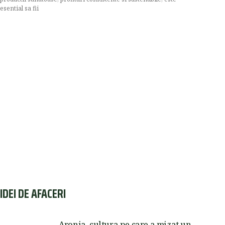
esential sa fii
IDEI DE AFACERI
Aronia, cultura pe care a mizat un