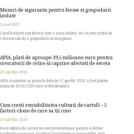
Masuri de siguranta pentru ferme si gospodarii
izolate
2 mai 2025
Cand locuiesti sau lucrezi intr-o zona izolata, fie ca este vorba de
o ferma sau de o gospodarie la marginea
APIA, plati de aproape 39,5 milioane euro pentru
crescatorii de ovine si caprine afectati de seceta
25 aprilie 2025
APIA a anuntat ca, pana la data de 17 aprilie 2025, a fost platita
suma de 39.515.923 euro (echivalentul a
Cum cresti rentabilitatea culturii de cartofi – 5
factori-cheie de care sa tii cont
23 aprilie 2025
Desi cultura de cartofi nu este pretentioasa, pentru a obtine
productii sanatoase, profituri consistente si sustenabile, este