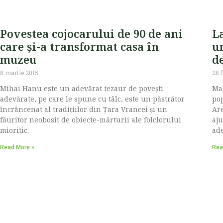
Povestea cojocarului de 90 de ani
La
care și-a transformat casa în
u
muzeu
d
8 martie 2015
28 
Mihai Hanu este un adevărat tezaur de povești
Mar
adevărate, pe care le spune cu tâlc, este un păstrător
pop
încrâncenat al tradițiilor din Țara Vrancei și un
Are
făuritor neobosit de obiecte-mărturii ale folclorului
aju
mioritic.
ade
Read More »
Rea