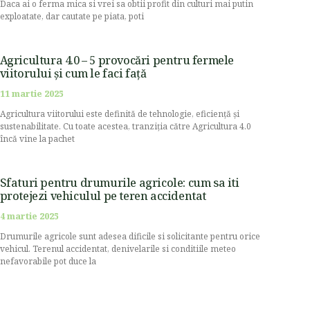
Daca ai o ferma mica si vrei sa obtii profit din culturi mai putin
exploatate, dar cautate pe piata, poti
Agricultura 4.0 – 5 provocări pentru fermele
viitorului și cum le faci față
11 martie 2025
Agricultura viitorului este definită de tehnologie, eficiență și
sustenabilitate. Cu toate acestea, tranziția către Agricultura 4.0
încă vine la pachet
Sfaturi pentru drumurile agricole: cum sa iti
protejezi vehiculul pe teren accidentat
4 martie 2025
Drumurile agricole sunt adesea dificile si solicitante pentru orice
vehicul. Terenul accidentat, denivelarile si conditiile meteo
nefavorabile pot duce la