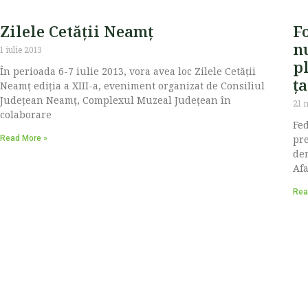
Zilele Cetăţii Neamț
F
n
1 iulie 2013
p
În perioada 6-7 iulie 2013, vora avea loc Zilele Cetăţii
ț
Neamţ ediţia a XIII-a, eveniment organizat de Consiliul
Judeţean Neamţ, Complexul Muzeal Judeţean în
21 
colaborare
Fed
pre
Read More »
de
Afa
Rea