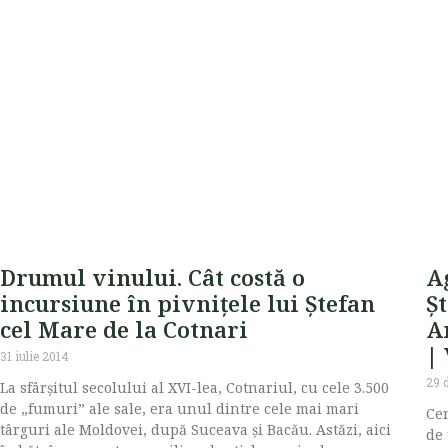
Drumul vinului. Cât costă o
Ag
incursiune în pivnițele lui Ștefan
Șt
cel Mare de la Cotnari
A
|
31 iulie 2014
29 
La sfârșitul secolului al XVI-lea, Cotnariul, cu cele 3.500
de „fumuri” ale sale, era unul dintre cele mai mari
Cen
târguri ale Moldovei, după Suceava și Bacău. Astăzi, aici
de 