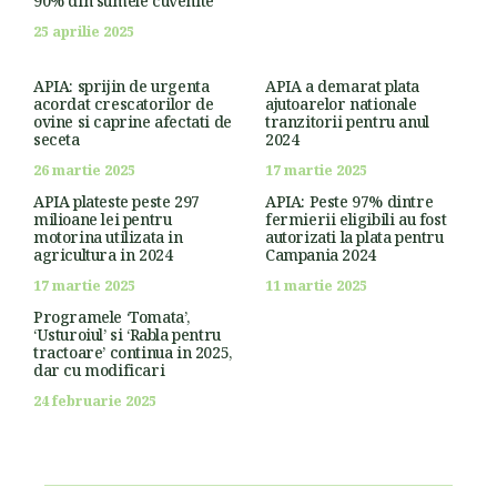
90% din sumele cuvenite
25 aprilie 2025
APIA: sprijin de urgenta
APIA a demarat plata
acordat crescatorilor de
ajutoarelor nationale
ovine si caprine afectati de
tranzitorii pentru anul
seceta
2024
26 martie 2025
17 martie 2025
APIA plateste peste 297
APIA: Peste 97% dintre
milioane lei pentru
fermierii eligibili au fost
motorina utilizata in
autorizati la plata pentru
agricultura in 2024
Campania 2024
17 martie 2025
11 martie 2025
Programele ‘Tomata’,
‘Usturoiul’ si ‘Rabla pentru
tractoare’ continua in 2025,
dar cu modificari
24 februarie 2025