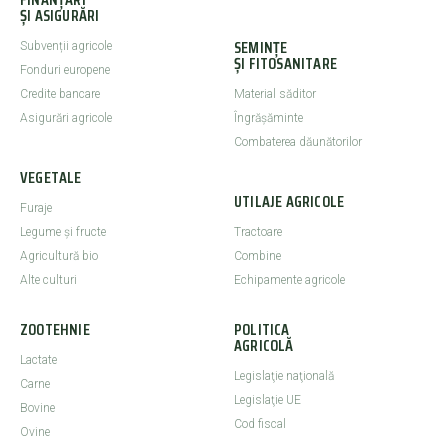
ȘI ASIGURĂRI
SEMINȚE
Subvenții agricole
ȘI FITOSANITARE
Fonduri europene
Credite bancare
Material săditor
Asigurări agricole
Îngrășăminte
Combaterea dăunătorilor
VEGETALE
UTILAJE AGRICOLE
Furaje
Legume şi fructe
Tractoare
Agricultură bio
Combine
Alte culturi
Echipamente agricole
ZOOTEHNIE
POLITICA
AGRICOLĂ
Lactate
Legislaţie naţională
Carne
Legislaţie UE
Bovine
Cod fiscal
Ovine