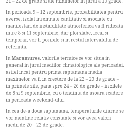
21 – 22 de grade si ale minimelor in jurul a 10 grade.
In perioada 9 – 12 septembrie, probabilitatea pentru
averse, izolat insemnate cantitativ si asociate cu
manifestari de instabilitate atmosferica va fi ridicata
intre 8 si 11 septembrie, dar ploi slabe, local si
temporar, vor fi posibile si in restul intervalului de
referinta.
In
Maramures
, valorile termice se vor situa in
general in jurul mediilor climatologice ale perioadei,
astfel incat pentru prima saptamana media
maximelor va fi in crestere de la 22 – 23 de grade –
in primele zile, pana spre 24 – 26 de grade – in zilele
de 8 si 9 septembrie, cu o tendinta de usoara scadere
in perioada weekend-ului.
In cea de-a doua saptamana, temperaturile diurne se
vor mentine relativ constante si vor avea valori
medii de 20 – 22 de grade.