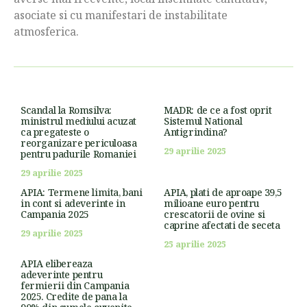
asociate si cu manifestari de instabilitate
atmosferica.
Scandal la Romsilva:
MADR: de ce a fost oprit
ministrul mediului acuzat
Sistemul National
ca pregateste o
Antigrindina?
reorganizare periculoasa
29 aprilie 2025
pentru padurile Romaniei
29 aprilie 2025
APIA: Termene limita, bani
APIA, plati de aproape 39,5
in cont si adeverinte in
milioane euro pentru
Campania 2025
crescatorii de ovine si
caprine afectati de seceta
29 aprilie 2025
25 aprilie 2025
APIA elibereaza
adeverinte pentru
fermierii din Campania
2025. Credite de pana la