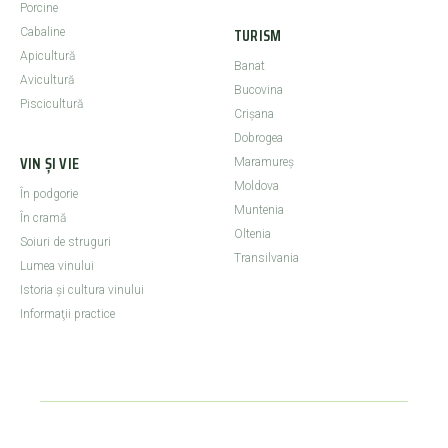
Porcine
TURISM
Cabaline
Apicultură
Banat
Avicultură
Bucovina
Piscicultură
Crişana
Dobrogea
VIN ȘI VIE
Maramureş
Moldova
În podgorie
Muntenia
În cramă
Oltenia
Soiuri de struguri
Transilvania
Lumea vinului
Istoria şi cultura vinului
Informaţii practice