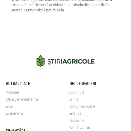
orice vehicul. Terenul accidentat, denivelarile si conditiile
meteo nefavorabile pot duce la
ACTUALITATE
IDEI DE AFACERI
România
Apicultura
Managementul fermei
Catina
Extern
Fonduri europene
Evenimente
Lavanda
Paulownia
Pomi fructiferi
FINANȚĂRI