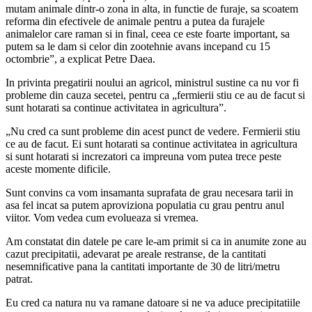
mutam animale dintr-o zona in alta, in functie de furaje, sa scoatem
reforma din efectivele de animale pentru a putea da furajele
animalelor care raman si in final, ceea ce este foarte important, sa
putem sa le dam si celor din zootehnie avans incepand cu 15
octombrie”, a explicat Petre Daea.
In privinta pregatirii noului an agricol, ministrul sustine ca nu vor fi
probleme din cauza secetei, pentru ca „fermierii stiu ce au de facut si
sunt hotarati sa continue activitatea in agricultura”.
„Nu cred ca sunt probleme din acest punct de vedere. Fermierii stiu
ce au de facut. Ei sunt hotarati sa continue activitatea in agricultura
si sunt hotarati si increzatori ca impreuna vom putea trece peste
aceste momente dificile.
Sunt convins ca vom insamanta suprafata de grau necesara tarii in
asa fel incat sa putem aproviziona populatia cu grau pentru anul
viitor. Vom vedea cum evolueaza si vremea.
Am constatat din datele pe care le-am primit si ca in anumite zone au
cazut precipitatii, adevarat pe areale restranse, de la cantitati
nesemnificative pana la cantitati importante de 30 de litri/metru
patrat.
Eu cred ca natura nu va ramane datoare si ne va aduce precipitatiile