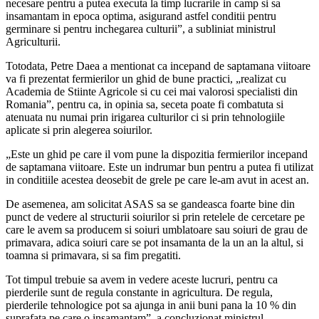
necesare pentru a putea executa la timp lucrarile in camp si sa
insamantam in epoca optima, asigurand astfel conditii pentru
germinare si pentru inchegarea culturii”, a subliniat ministrul
Agriculturii.
Totodata, Petre Daea a mentionat ca incepand de saptamana viitoare
va fi prezentat fermierilor un ghid de bune practici, „realizat cu
Academia de Stiinte Agricole si cu cei mai valorosi specialisti din
Romania”, pentru ca, in opinia sa, seceta poate fi combatuta si
atenuata nu numai prin irigarea culturilor ci si prin tehnologiile
aplicate si prin alegerea soiurilor.
„Este un ghid pe care il vom pune la dispozitia fermierilor incepand
de saptamana viitoare. Este un indrumar bun pentru a putea fi utilizat
in conditiile acestea deosebit de grele pe care le-am avut in acest an.
De asemenea, am solicitat ASAS sa se gandeasca foarte bine din
punct de vedere al structurii soiurilor si prin retelele de cercetare pe
care le avem sa producem si soiuri umblatoare sau soiuri de grau de
primavara, adica soiuri care se pot insamanta de la un an la altul, si
toamna si primavara, si sa fim pregatiti.
Tot timpul trebuie sa avem in vedere aceste lucruri, pentru ca
pierderile sunt de regula constante in agricultura. De regula,
pierderile tehnologice pot sa ajunga in anii buni pana la 10 % din
suprafata pe care o insamantam”, a concluzionat ministrul