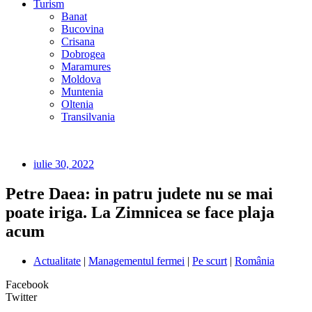
Turism
Banat
Bucovina
Crisana
Dobrogea
Maramures
Moldova
Muntenia
Oltenia
Transilvania
iulie 30, 2022
Petre Daea: in patru judete nu se mai
poate iriga. La Zimnicea se face plaja
acum
Actualitate
|
Managementul fermei
|
Pe scurt
|
România
Facebook
Twitter