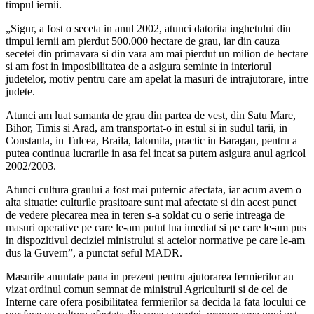
timpul iernii.
„Sigur, a fost o seceta in anul 2002, atunci datorita inghetului din
timpul iernii am pierdut 500.000 hectare de grau, iar din cauza
secetei din primavara si din vara am mai pierdut un milion de hectare
si am fost in imposibilitatea de a asigura seminte in interiorul
judetelor, motiv pentru care am apelat la masuri de intrajutorare, intre
judete.
Atunci am luat samanta de grau din partea de vest, din Satu Mare,
Bihor, Timis si Arad, am transportat-o in estul si in sudul tarii, in
Constanta, in Tulcea, Braila, Ialomita, practic in Baragan, pentru a
putea continua lucrarile in asa fel incat sa putem asigura anul agricol
2002/2003.
Atunci cultura graului a fost mai puternic afectata, iar acum avem o
alta situatie: culturile prasitoare sunt mai afectate si din acest punct
de vedere plecarea mea in teren s-a soldat cu o serie intreaga de
masuri operative pe care le-am putut lua imediat si pe care le-am pus
in dispozitivul deciziei ministrului si actelor normative pe care le-am
dus la Guvern”, a punctat seful MADR.
Masurile anuntate pana in prezent pentru ajutorarea fermierilor au
vizat ordinul comun semnat de ministrul Agriculturii si de cel de
Interne care ofera posibilitatea fermierilor sa decida la fata locului ce