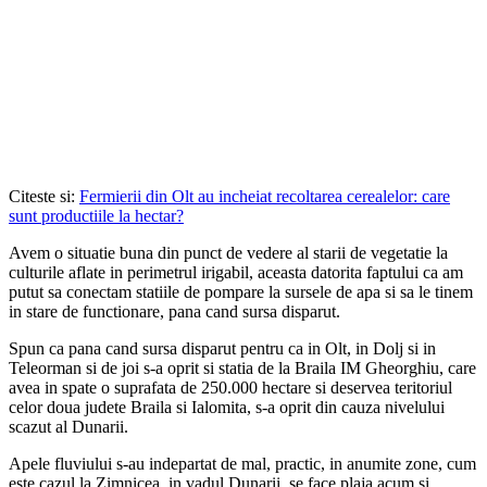
Citeste si:
Fermierii din Olt au incheiat recoltarea cerealelor: care
sunt productiile la hectar?
Avem o situatie buna din punct de vedere al starii de vegetatie la
culturile aflate in perimetrul irigabil, aceasta datorita faptului ca am
putut sa conectam statiile de pompare la sursele de apa si sa le tinem
in stare de functionare, pana cand sursa disparut.
Spun ca pana cand sursa disparut pentru ca in Olt, in Dolj si in
Teleorman si de joi s-a oprit si statia de la Braila IM Gheorghiu, care
avea in spate o suprafata de 250.000 hectare si deservea teritoriul
celor doua judete Braila si Ialomita, s-a oprit din cauza nivelului
scazut al Dunarii.
Apele fluviului s-au indepartat de mal, practic, in anumite zone, cum
este cazul la Zimnicea, in vadul Dunarii, se face plaja acum si