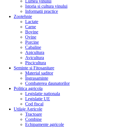
Lumea vinului
Istoria si cultura vinului
Informatii practice
Zootehnie
Lactate
Carne
Bovine
Ovine
Porcine
Cabaline
Apicultura
Avicultura
Piscicultura
Seminte si Fitosanitare
Material saditor
Îngrasaminte
Combaterea daunatorilor
Politica agricola
Legislatie nationala
Legislatie UE
Cod fiscal
Utilaje Agricole
Tractoare
Combine
Echipamente agricole