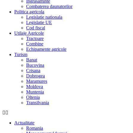
Îngrasaminte
Combaterea daunatorilor
Politica agricola
Legislatie nationala
Legislatie UE
Cod fiscal
Utilaje Agricole
Tractoare
Combine
Echipamente agricole
Turism
Banat
Bucovina
Crisana
Dobrogea
Maramures
Moldova
Muntenia
Oltenia
Transilvania
Actualitate
Romania