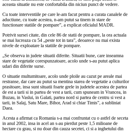
aceasta situatie nu este confortabila din niciun punct de vedere.
Cu toate interventiile pe care le-am facut pentru a curata canalele de
aductiune, cu toate acestea, n-am putut sa tinem in stare de
functionare statiile de pompare”, a explicat oficialul MADR.
Potrivit sursei citate, din cele 86 de statii de pompare, la ora actuala
se mai lucreaza cu 54 „peste tot in tara”, deoarece nu mai exista
nivele de exploatare la statiile de pompare.
„Se observa in judete situatii diferite. Situatii bune, care inseamna
stare de vegetatie corespunzatoare, acolo unde s-au putut aplica
udari din diferite surse.
O situatie multumitoare, acolo unde ploile au cazut pe areale mai
restranse, dar care au putut sa mentina starea de vegetatie a culturilor
prasitoare, insa sunt situatii foarte grele in judetele acestea de partea
de est a tarii si in partea de vest a tarii, cum spuneam in Vrancea, in
Buzau, in Vaslui, in Galati, partea nord si partea de centru si vest a
tarii, in Salaj, Satu Mare, Bihor, Arad si chiar Timis”, a subliniat
Daea.
Acesta a afirmat ca Romania s-a mai confruntat cu o astfel de seceta
in anul 2002, insa in acel an s-au pierdut peste 1,5 milioane de
hectare cu grau, si nu doar din cauza secetei, ci si a inghetului din