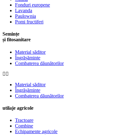
Fonduri europene
Lavanda
Paulownia
Pomi fructiferi
Semințe
și fitosanitare
Material săditor
Îngrășăminte
Combaterea dăunătorilor
Material săditor
Îngrășăminte
Combaterea dăunătorilor
utilaje agricole
Tractoare
Combine
Echipamente agricole