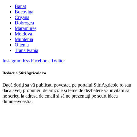
Banat
Bucovina
Crişana
Dobrogea
Maramureş
Moldova
Muntenia
Oltenia
Transilvania
Instagram
Rss
Facebook
Twitter
Redactia ŞtiriAgricole.ro
Dacă doriţi sa vă publicati povestea pe portalul StiriAgricole.ro sau
dacă aveţi propuneri de articole şi teme de dezbatere vă invitam sa
ne scrieţi la adresa de email si să ne prezentaţi pe scurt ideea
dumneavoastră.