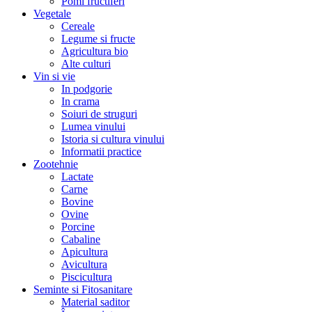
Pomi fructiferi
Vegetale
Cereale
Legume si fructe
Agricultura bio
Alte culturi
Vin si vie
In podgorie
In crama
Soiuri de struguri
Lumea vinului
Istoria si cultura vinului
Informatii practice
Zootehnie
Lactate
Carne
Bovine
Ovine
Porcine
Cabaline
Apicultura
Avicultura
Piscicultura
Seminte si Fitosanitare
Material saditor