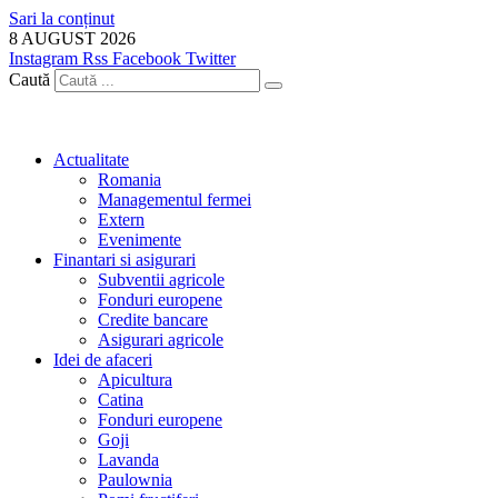
Sari la conținut
8 AUGUST 2026
Instagram
Rss
Facebook
Twitter
Caută
Actualitate
Romania
Managementul fermei
Extern
Evenimente
Finantari si asigurari
Subventii agricole
Fonduri europene
Credite bancare
Asigurari agricole
Idei de afaceri
Apicultura
Catina
Fonduri europene
Goji
Lavanda
Paulownia