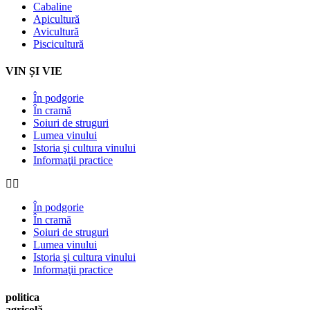
Cabaline
Apicultură
Avicultură
Piscicultură
VIN ȘI VIE
În podgorie
În cramă
Soiuri de struguri
Lumea vinului
Istoria şi cultura vinului
Informaţii practice
În podgorie
În cramă
Soiuri de struguri
Lumea vinului
Istoria şi cultura vinului
Informaţii practice
politica
agricolă