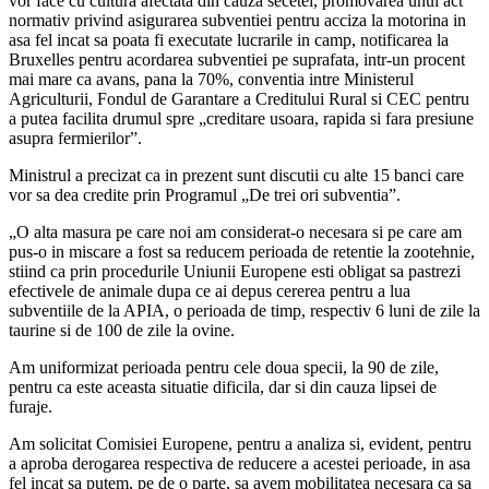
vor face cu cultura afectata din cauza secetei, promovarea unui act
normativ privind asigurarea subventiei pentru acciza la motorina in
asa fel incat sa poata fi executate lucrarile in camp, notificarea la
Bruxelles pentru acordarea subventiei pe suprafata, intr-un procent
mai mare ca avans, pana la 70%, conventia intre Ministerul
Agriculturii, Fondul de Garantare a Creditului Rural si CEC pentru
a putea facilita drumul spre „creditare usoara, rapida si fara presiune
asupra fermierilor”.
Ministrul a precizat ca in prezent sunt discutii cu alte 15 banci care
vor sa dea credite prin Programul „De trei ori subventia”.
„O alta masura pe care noi am considerat-o necesara si pe care am
pus-o in miscare a fost sa reducem perioada de retentie la zootehnie,
stiind ca prin procedurile Uniunii Europene esti obligat sa pastrezi
efectivele de animale dupa ce ai depus cererea pentru a lua
subventiile de la APIA, o perioada de timp, respectiv 6 luni de zile la
taurine si de 100 de zile la ovine.
Am uniformizat perioada pentru cele doua specii, la 90 de zile,
pentru ca este aceasta situatie dificila, dar si din cauza lipsei de
furaje.
Am solicitat Comisiei Europene, pentru a analiza si, evident, pentru
a aproba derogarea respectiva de reducere a acestei perioade, in asa
fel incat sa putem, pe de o parte, sa avem mobilitatea necesara ca sa