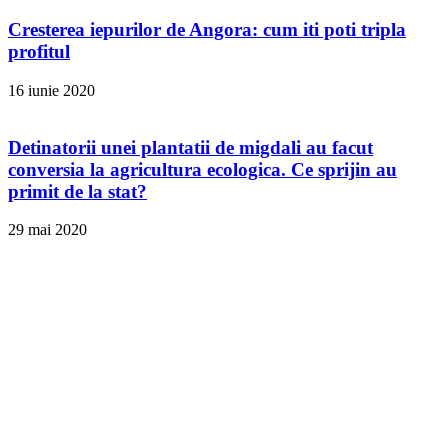
Cresterea iepurilor de Angora: cum iti poti tripla
profitul
16 iunie 2020
Detinatorii unei plantatii de migdali au facut
conversia la agricultura ecologica. Ce sprijin au
primit de la stat?
29 mai 2020