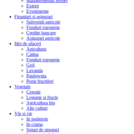
Managementul fermei
Extern
Evenimente
Finantari si asigurari
Subventii agricole
Fonduri europene
Credite bancare
Asigurari agricole
Idei de afaceri
Apicultura
Catina
Fonduri europene
Goji
Lavanda
Paulownia
Pomi fructiferi
Vegetale
Cereale
Legume si fructe
Agricultura bio
Alte culturi
Vin si vie
In podgorie
In crama
Soiuri de struguri