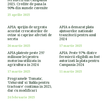
2025. Credite de pana la
90% din sumele cuvenite
25 aprilie 2025
APIA: sprijin de urgenta
APIA a demarat plata
acordat crescatorilor de
ajutoarelor nationale
ovine si caprine afectati de
tranzitorii pentru anul
seceta
2024
26 martie 2025
17 martie 2025
APIA plateste peste 297
APIA: Peste 97% dintre
milioane lei pentru
fermierii eligibili au fost
motorina utilizata in
autorizati la plata pentru
agricultura in 2024
Campania 2024
17 martie 2025
11 martie 2025
Programele ‘Tomata’,
‘Usturoiul’ si ‘Rabla pentru
tractoare’ continua in 2025,
dar cu modificari
24 februarie 2025