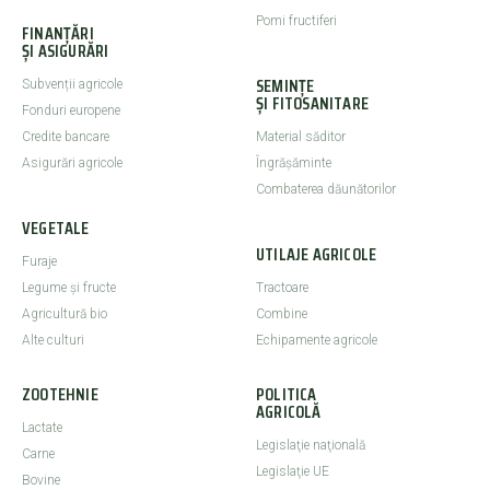
Pomi fructiferi
FINANȚĂRI
ȘI ASIGURĂRI
SEMINȚE
Subvenții agricole
ȘI FITOSANITARE
Fonduri europene
Credite bancare
Material săditor
Asigurări agricole
Îngrășăminte
Combaterea dăunătorilor
VEGETALE
UTILAJE AGRICOLE
Furaje
Legume şi fructe
Tractoare
Agricultură bio
Combine
Alte culturi
Echipamente agricole
ZOOTEHNIE
POLITICA
AGRICOLĂ
Lactate
Legislaţie naţională
Carne
Legislaţie UE
Bovine