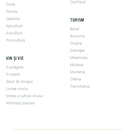
Cod fiscal
Ovine
Porcine
TURISM
Cabaline
Apicultură
Banat
Avicultură
Bucovina
Piscicultură
Crişana
Dobrogea
VIN ȘI VIE
Maramureş
Moldova
În podgorie
Muntenia
În cramă
Oltenia
Soiuri de struguri
Transilvania
Lumea vinului
Istoria şi cultura vinului
Informaţii practice