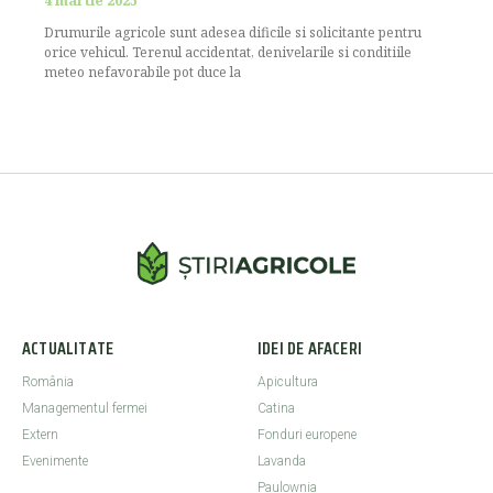
4 martie 2025
Drumurile agricole sunt adesea dificile si solicitante pentru
orice vehicul. Terenul accidentat, denivelarile si conditiile
meteo nefavorabile pot duce la
ACTUALITATE
IDEI DE AFACERI
România
Apicultura
Managementul fermei
Catina
Extern
Fonduri europene
Evenimente
Lavanda
Paulownia