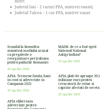
mort;
Judetul Iasi – 2 cazuri PPA, mistreti vanati;
Judetul Tulcea – 1 caz PPA, mistret vanat.
Scandal la Romsilva:
MADR: de ce a fost oprit
ministrul mediului acuzat
Sistemul National
ca pregateste o
Antigrindina?
reorganizare periculoasa
29 aprilie 2025
pentru padurile Romaniei
29 aprilie 2025
APIA: Termene limita, bani
APIA, plati de aproape 39,5
in cont si adeverinte in
milioane euro pentru
Campania 2025
crescatorii de ovine si
caprine afectati de seceta
29 aprilie 2025
25 aprilie 2025
APIA elibereaza
adeverinte pentru
fermierii din Campania