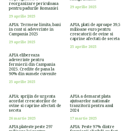
reorganizare periculoasa
29 aprilie 2025
pentru padurile Romaniei
29 aprilie 2025
APIA: Termene limita, bani
APIA, plati de aproape 39,5
in cont si adeverinte in
milioane euro pentru
Campania 2025
crescatorii de ovine si
caprine afectati de seceta
29 aprilie 2025
25 aprilie 2025
APIA elibereaza
adeverinte pentru
fermierii din Campania
2025. Credite de pana la
90% din sumele cuvenite
25 aprilie 2025
APIA: sprijin de urgenta
APIA a demarat plata
acordat crescatorilor de
ajutoarelor nationale
ovine si caprine afectati de
tranzitorii pentru anul
seceta
2024
26 martie 2025
17 martie 2025
APIA plateste peste 297
APIA: Peste 97% dintre