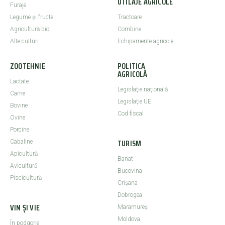
UTILAJE AGRICOLE
Furaje
Legume şi fructe
Tractoare
Agricultură bio
Combine
Alte culturi
Echipamente agricole
ZOOTEHNIE
POLITICA
AGRICOLĂ
Lactate
Legislaţie naţională
Carne
Legislaţie UE
Bovine
Cod fiscal
Ovine
Porcine
TURISM
Cabaline
Apicultură
Banat
Avicultură
Bucovina
Piscicultură
Crişana
Dobrogea
VIN ȘI VIE
Maramureş
Moldova
În podgorie