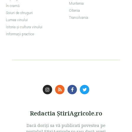
Muntenia
În cramă
Oltenia
Soiuri de struguri
Transilvania
Lumea vinului
Istoria şi cultura vinului
Informaţii practice
Redactia ŞtiriAgricole.ro
Dacă doriţi sa vă publicati povestea pe
portalul StiriAgricole.ro sau dacă aveţi