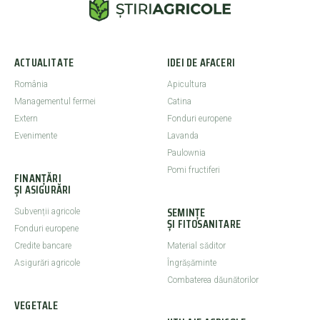
ACTUALITATE
IDEI DE AFACERI
România
Apicultura
Managementul fermei
Catina
Extern
Fonduri europene
Evenimente
Lavanda
Paulownia
Pomi fructiferi
FINANȚĂRI
ȘI ASIGURĂRI
SEMINȚE
Subvenții agricole
ȘI FITOSANITARE
Fonduri europene
Credite bancare
Material săditor
Asigurări agricole
Îngrășăminte
Combaterea dăunătorilor
VEGETALE