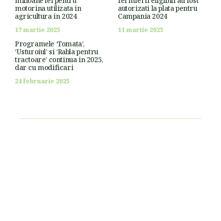
milioane lei pentru
fermierii eligibili au fost
motorina utilizata in
autorizati la plata pentru
agricultura in 2024
Campania 2024
17 martie 2025
11 martie 2025
Programele ‘Tomata’,
‘Usturoiul’ si ‘Rabla pentru
tractoare’ continua in 2025,
dar cu modificari
24 februarie 2025