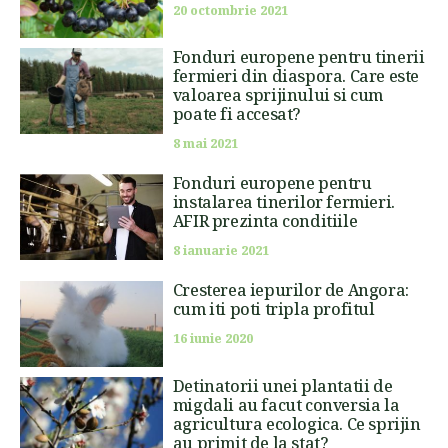
20 octombrie 2021
Fonduri europene pentru tinerii
fermieri din diaspora. Care este
valoarea sprijinului si cum
poate fi accesat?
8 mai 2021
Fonduri europene pentru
instalarea tinerilor fermieri.
AFIR prezinta conditiile
8 ianuarie 2021
Cresterea iepurilor de Angora:
cum iti poti tripla profitul
16 iunie 2020
Detinatorii unei plantatii de
migdali au facut conversia la
agricultura ecologica. Ce sprijin
au primit de la stat?