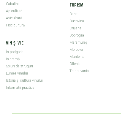
TURISM
Cabaline
Apicultură
Banat
Avicultură
Bucovina
Piscicultură
Crişana
Dobrogea
VIN ȘI VIE
Maramureş
Moldova
În podgorie
Muntenia
În cramă
Oltenia
Soiuri de struguri
Transilvania
Lumea vinului
Istoria şi cultura vinului
Informaţii practice