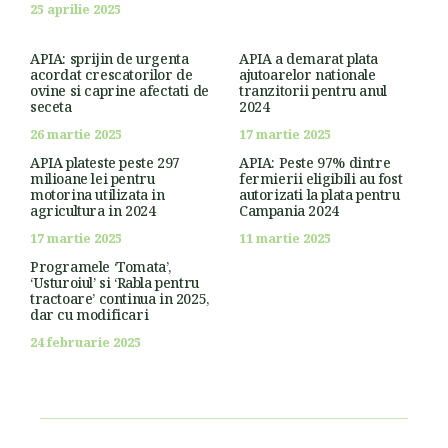
25 aprilie 2025
APIA: sprijin de urgenta
APIA a demarat plata
acordat crescatorilor de
ajutoarelor nationale
ovine si caprine afectati de
tranzitorii pentru anul
seceta
2024
26 martie 2025
17 martie 2025
APIA plateste peste 297
APIA: Peste 97% dintre
milioane lei pentru
fermierii eligibili au fost
motorina utilizata in
autorizati la plata pentru
agricultura in 2024
Campania 2024
17 martie 2025
11 martie 2025
Programele ‘Tomata’,
‘Usturoiul’ si ‘Rabla pentru
tractoare’ continua in 2025,
dar cu modificari
24 februarie 2025