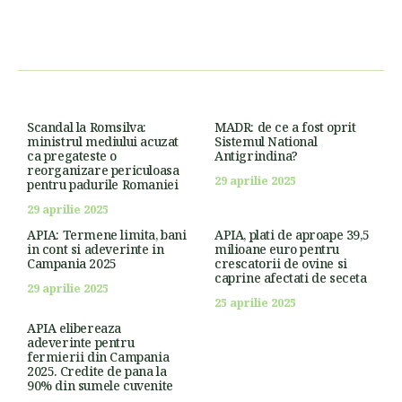
Scandal la Romsilva:
MADR: de ce a fost oprit
ministrul mediului acuzat
Sistemul National
ca pregateste o
Antigrindina?
reorganizare periculoasa
29 aprilie 2025
pentru padurile Romaniei
29 aprilie 2025
APIA: Termene limita, bani
APIA, plati de aproape 39,5
in cont si adeverinte in
milioane euro pentru
Campania 2025
crescatorii de ovine si
caprine afectati de seceta
29 aprilie 2025
25 aprilie 2025
APIA elibereaza
adeverinte pentru
fermierii din Campania
2025. Credite de pana la
90% din sumele cuvenite