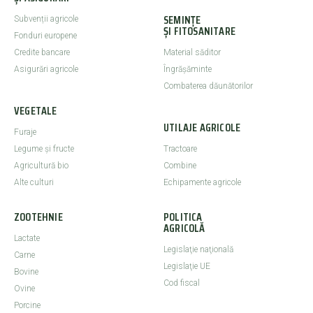
SEMINȚE
Subvenții agricole
ȘI FITOSANITARE
Fonduri europene
Credite bancare
Material săditor
Asigurări agricole
Îngrășăminte
Combaterea dăunătorilor
VEGETALE
UTILAJE AGRICOLE
Furaje
Legume şi fructe
Tractoare
Agricultură bio
Combine
Alte culturi
Echipamente agricole
ZOOTEHNIE
POLITICA
AGRICOLĂ
Lactate
Legislaţie naţională
Carne
Legislaţie UE
Bovine
Cod fiscal
Ovine
Porcine