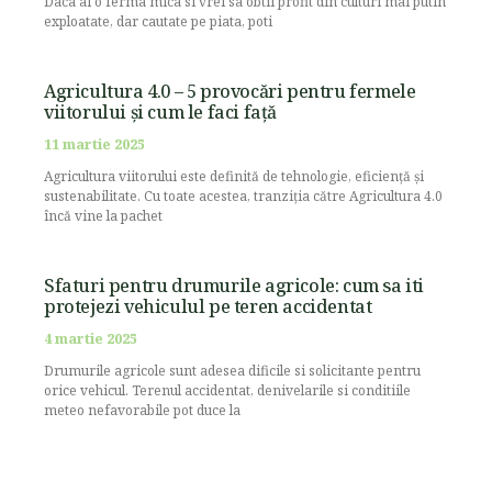
Daca ai o ferma mica si vrei sa obtii profit din culturi mai putin
exploatate, dar cautate pe piata, poti
Agricultura 4.0 – 5 provocări pentru fermele
viitorului și cum le faci față
11 martie 2025
Agricultura viitorului este definită de tehnologie, eficiență și
sustenabilitate. Cu toate acestea, tranziția către Agricultura 4.0
încă vine la pachet
Sfaturi pentru drumurile agricole: cum sa iti
protejezi vehiculul pe teren accidentat
4 martie 2025
Drumurile agricole sunt adesea dificile si solicitante pentru
orice vehicul. Terenul accidentat, denivelarile si conditiile
meteo nefavorabile pot duce la