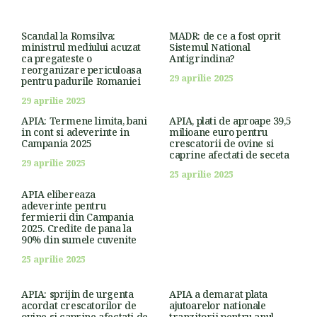
Scandal la Romsilva:
MADR: de ce a fost oprit
ministrul mediului acuzat
Sistemul National
ca pregateste o
Antigrindina?
reorganizare periculoasa
29 aprilie 2025
pentru padurile Romaniei
29 aprilie 2025
APIA: Termene limita, bani
APIA, plati de aproape 39,5
in cont si adeverinte in
milioane euro pentru
Campania 2025
crescatorii de ovine si
caprine afectati de seceta
29 aprilie 2025
25 aprilie 2025
APIA elibereaza
adeverinte pentru
fermierii din Campania
2025. Credite de pana la
90% din sumele cuvenite
25 aprilie 2025
APIA: sprijin de urgenta
APIA a demarat plata
acordat crescatorilor de
ajutoarelor nationale
ovine si caprine afectati de
tranzitorii pentru anul