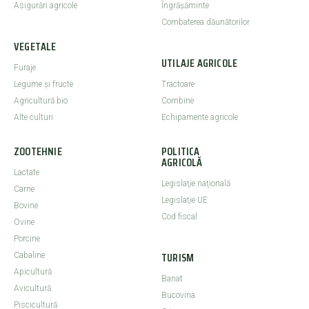
Asigurări agricole
Îngrășăminte
Combaterea dăunătorilor
VEGETALE
UTILAJE AGRICOLE
Furaje
Legume şi fructe
Tractoare
Agricultură bio
Combine
Alte culturi
Echipamente agricole
ZOOTEHNIE
POLITICA
AGRICOLĂ
Lactate
Legislaţie naţională
Carne
Legislaţie UE
Bovine
Cod fiscal
Ovine
Porcine
TURISM
Cabaline
Apicultură
Banat
Avicultură
Bucovina
Piscicultură