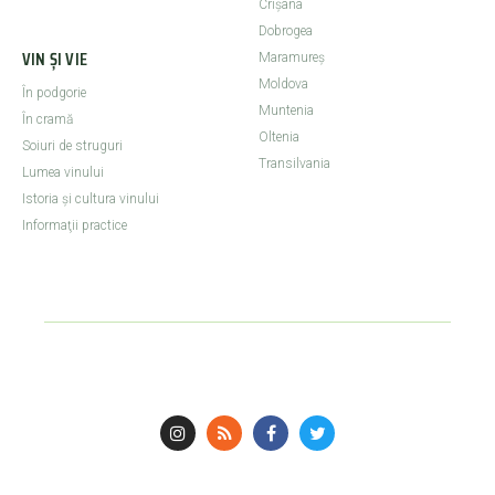
Crişana
Dobrogea
VIN ȘI VIE
Maramureş
Moldova
În podgorie
Muntenia
În cramă
Oltenia
Soiuri de struguri
Transilvania
Lumea vinului
Istoria şi cultura vinului
Informaţii practice