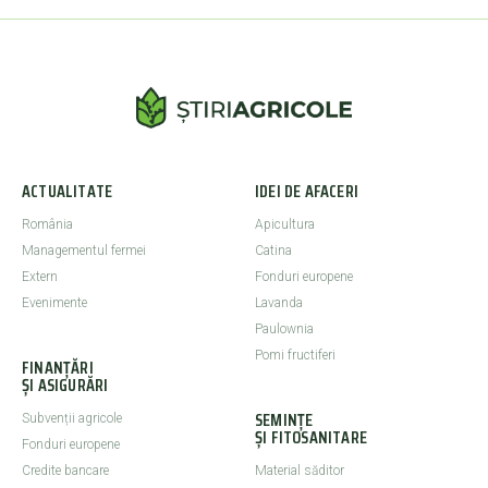
ACTUALITATE
IDEI DE AFACERI
România
Apicultura
Managementul fermei
Catina
Extern
Fonduri europene
Evenimente
Lavanda
Paulownia
Pomi fructiferi
FINANȚĂRI
ȘI ASIGURĂRI
SEMINȚE
Subvenții agricole
ȘI FITOSANITARE
Fonduri europene
Credite bancare
Material săditor