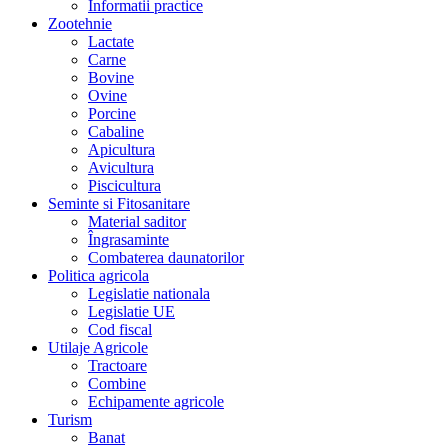
Informatii practice
Zootehnie
Lactate
Carne
Bovine
Ovine
Porcine
Cabaline
Apicultura
Avicultura
Piscicultura
Seminte si Fitosanitare
Material saditor
Îngrasaminte
Combaterea daunatorilor
Politica agricola
Legislatie nationala
Legislatie UE
Cod fiscal
Utilaje Agricole
Tractoare
Combine
Echipamente agricole
Turism
Banat