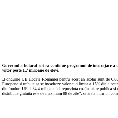
Guvernul a hotarat ieri sa continue programul de incurajare a c
viitor peste 1,7 milioane de elevi.
„Fondurile UE alocate Romaniei pentru acest an scolar sunt de 6.869.9
Europene si trebuie sa se incadreze valoric in limita a 15% din alocar
din fonduri UE si 34,4 milioane lei reprezinta co-finantare publica si ch
distributie gratuita este de maximum 88 de zile”, se arata intru-un com