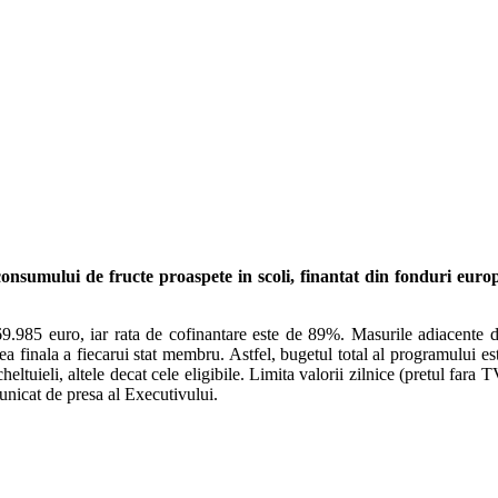
onsumului de fructe proaspete in scoli, finantat din fonduri europ
85 euro, iar rata de cofinantare este de 89%. Masurile adiacente distr
ea finala a fiecarui stat membru. Astfel, bugetul total al programului es
eltuieli, altele decat cele eligibile. Limita valorii zilnice (pretul fara 
unicat de presa al Executivului.