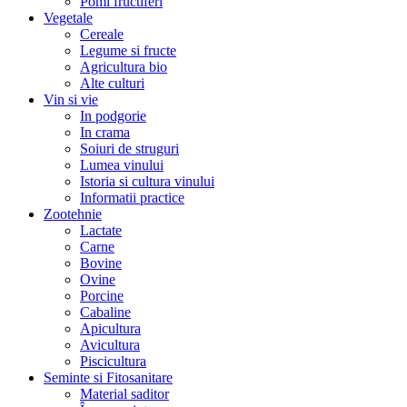
Pomi fructiferi
Vegetale
Cereale
Legume si fructe
Agricultura bio
Alte culturi
Vin si vie
In podgorie
In crama
Soiuri de struguri
Lumea vinului
Istoria si cultura vinului
Informatii practice
Zootehnie
Lactate
Carne
Bovine
Ovine
Porcine
Cabaline
Apicultura
Avicultura
Piscicultura
Seminte si Fitosanitare
Material saditor