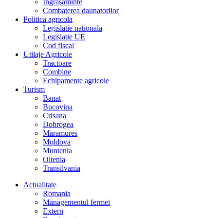
Îngrasaminte
Combaterea daunatorilor
Politica agricola
Legislatie nationala
Legislatie UE
Cod fiscal
Utilaje Agricole
Tractoare
Combine
Echipamente agricole
Turism
Banat
Bucovina
Crisana
Dobrogea
Maramures
Moldova
Muntenia
Oltenia
Transilvania
Actualitate
Romania
Managementul fermei
Extern