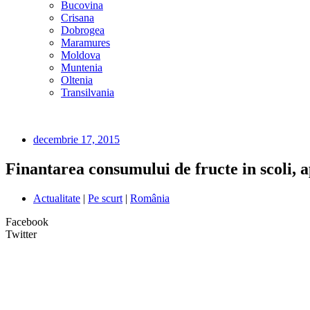
Bucovina
Crisana
Dobrogea
Maramures
Moldova
Muntenia
Oltenia
Transilvania
decembrie 17, 2015
Finantarea consumului de fructe in scoli, 
Actualitate
|
Pe scurt
|
România
Facebook
Twitter