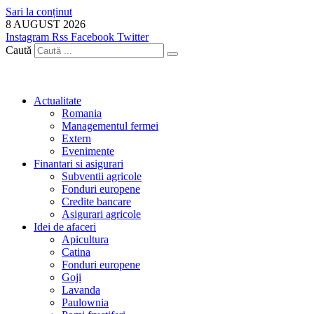
Sari la conținut
8 AUGUST 2026
Instagram
Rss
Facebook
Twitter
Caută
Actualitate
Romania
Managementul fermei
Extern
Evenimente
Finantari si asigurari
Subventii agricole
Fonduri europene
Credite bancare
Asigurari agricole
Idei de afaceri
Apicultura
Catina
Fonduri europene
Goji
Lavanda
Paulownia