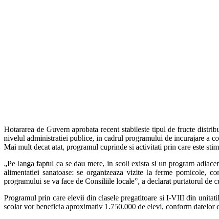
Hotararea de Guvern aprobata recent stabileste tipul de fructe distribu
nivelul administratiei publice, in cadrul programului de incurajare a c
Mai mult decat atat, programul cuprinde si activitati prin care este sti
„Pe langa faptul ca se dau mere, in scoli exista si un program adiacent
alimentatiei sanatoase: se organizeaza vizite la ferme pomicole, con
programului se va face de Consiliile locale”, a declarat purtatorul de
Programul prin care elevii din clasele pregatitoare si I-VIII din unitat
scolar vor beneficia aproximativ 1.750.000 de elevi, conform datelor c