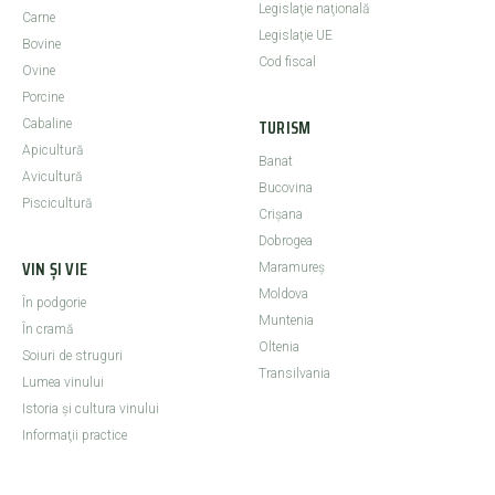
Legislaţie naţională
Carne
Legislaţie UE
Bovine
Cod fiscal
Ovine
Porcine
TURISM
Cabaline
Apicultură
Banat
Avicultură
Bucovina
Piscicultură
Crişana
Dobrogea
VIN ȘI VIE
Maramureş
Moldova
În podgorie
Muntenia
În cramă
Oltenia
Soiuri de struguri
Transilvania
Lumea vinului
Istoria şi cultura vinului
Informaţii practice