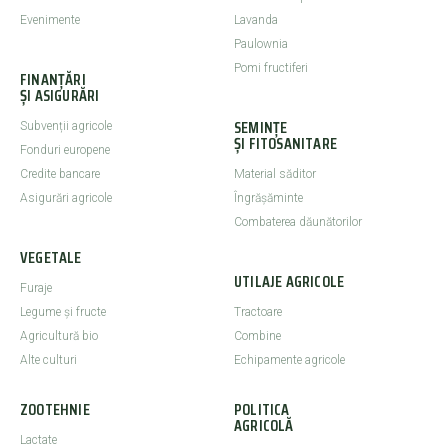
Evenimente
Lavanda
Paulownia
Pomi fructiferi
FINANȚĂRI
ȘI ASIGURĂRI
SEMINȚE
Subvenții agricole
ȘI FITOSANITARE
Fonduri europene
Credite bancare
Material săditor
Asigurări agricole
Îngrășăminte
Combaterea dăunătorilor
VEGETALE
UTILAJE AGRICOLE
Furaje
Legume şi fructe
Tractoare
Agricultură bio
Combine
Alte culturi
Echipamente agricole
ZOOTEHNIE
POLITICA
AGRICOLĂ
Lactate