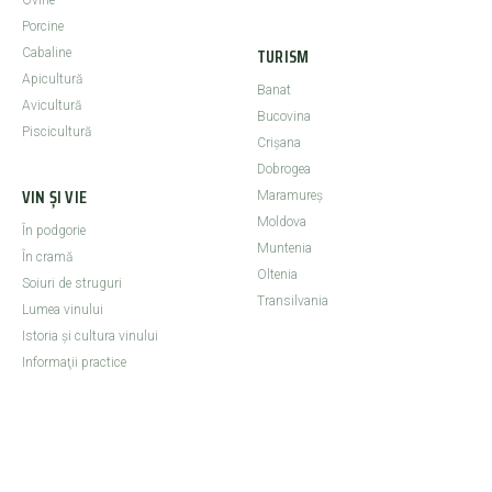
Ovine
Porcine
TURISM
Cabaline
Apicultură
Banat
Avicultură
Bucovina
Piscicultură
Crişana
Dobrogea
VIN ȘI VIE
Maramureş
Moldova
În podgorie
Muntenia
În cramă
Oltenia
Soiuri de struguri
Transilvania
Lumea vinului
Istoria şi cultura vinului
Informaţii practice