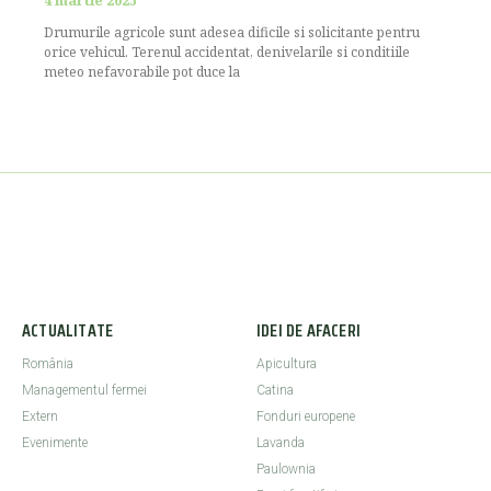
4 martie 2025
Drumurile agricole sunt adesea dificile si solicitante pentru
orice vehicul. Terenul accidentat, denivelarile si conditiile
meteo nefavorabile pot duce la
ACTUALITATE
IDEI DE AFACERI
România
Apicultura
Managementul fermei
Catina
Extern
Fonduri europene
Evenimente
Lavanda
Paulownia