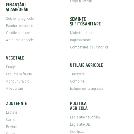
Pomi fructiferi
FINANȚĂRI
ȘI ASIGURĂRI
SEMINȚE
Subvenții agricole
ȘI FITOSANITARE
Fonduri europene
Credite bancare
Material săditor
Asigurări agricole
Îngrășăminte
Combaterea dăunătorilor
VEGETALE
UTILAJE AGRICOLE
Furaje
Legume şi fructe
Tractoare
Agricultură bio
Combine
Alte culturi
Echipamente agricole
ZOOTEHNIE
POLITICA
AGRICOLĂ
Lactate
Legislaţie naţională
Carne
Legislaţie UE
Bovine
Cod fiscal