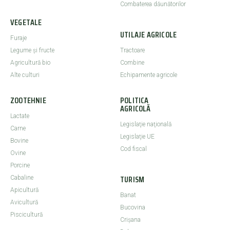
Combaterea dăunătorilor
VEGETALE
UTILAJE AGRICOLE
Furaje
Legume şi fructe
Tractoare
Agricultură bio
Combine
Alte culturi
Echipamente agricole
ZOOTEHNIE
POLITICA
AGRICOLĂ
Lactate
Legislaţie naţională
Carne
Legislaţie UE
Bovine
Cod fiscal
Ovine
Porcine
TURISM
Cabaline
Apicultură
Banat
Avicultură
Bucovina
Piscicultură
Crişana