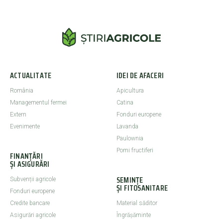
ACTUALITATE
IDEI DE AFACERI
România
Apicultura
Managementul fermei
Catina
Extern
Fonduri europene
Evenimente
Lavanda
Paulownia
Pomi fructiferi
FINANȚĂRI
ȘI ASIGURĂRI
SEMINȚE
Subvenții agricole
ȘI FITOSANITARE
Fonduri europene
Credite bancare
Material săditor
Asigurări agricole
Îngrășăminte