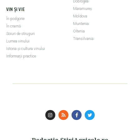
Dobrogea
VIN ȘI VIE
Maramureş
Moldova
În podgorie
Muntenia
În cramă
Oltenia
Soiuri de struguri
Transilvania
Lumea vinului
Istoria şi cultura vinului
Informaţii practice