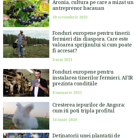
Aronia, cultura pe care a mizat un
antreprenor bacauan
20 octombrie 2021
Fonduri europene pentru tinerii
fermieri din diaspora. Care este
valoarea sprijinului si cum poate
fi accesat?
8 mai 2021
Fonduri europene pentru
instalarea tinerilor fermieri. AFIR
prezinta conditiile
8 ianuarie 2021
Cresterea iepurilor de Angora:
cum iti poti tripla profitul
16 iunie 2020
Detinatorii unei plantatii de