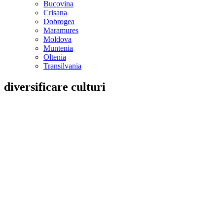
Bucovina
Crisana
Dobrogea
Maramures
Moldova
Muntenia
Oltenia
Transilvania
diversificare culturi