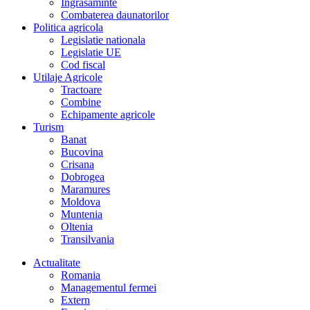
Îngrasaminte
Combaterea daunatorilor
Politica agricola
Legislatie nationala
Legislatie UE
Cod fiscal
Utilaje Agricole
Tractoare
Combine
Echipamente agricole
Turism
Banat
Bucovina
Crisana
Dobrogea
Maramures
Moldova
Muntenia
Oltenia
Transilvania
Actualitate
Romania
Managementul fermei
Extern