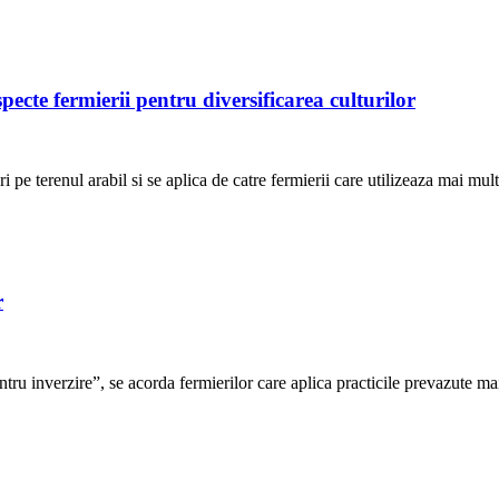
pecte fermierii pentru diversificarea culturilor
i pe terenul arabil si se aplica de catre fermierii care utilizeaza mai mul
r
tru inverzire”, se acorda fermierilor care aplica practicile prevazute mai s