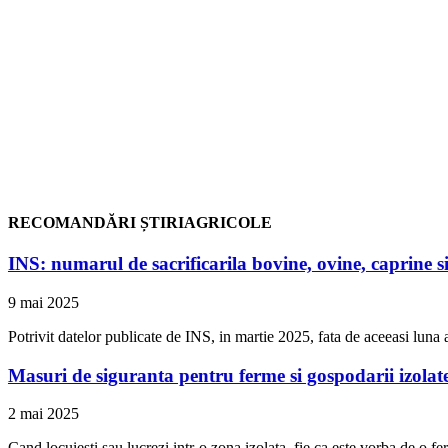
RECOMANDĂRI ȘTIRIAGRICOLE
INS: numarul de sacrificarila bovine, ovine, caprine si
9 mai 2025
Potrivit datelor publicate de INS, in martie 2025, fata de aceeasi luna a
Masuri de siguranta pentru ferme si gospodarii izolat
2 mai 2025
Cand locuiesti sau lucrezi intr-o zona izolata, fie ca este vorba de o 