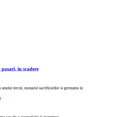
 pasari, in scadere
 anului trecut, numarul sacrificarilor si greutatea in
e
ferma sau de o gospodarie la marginea