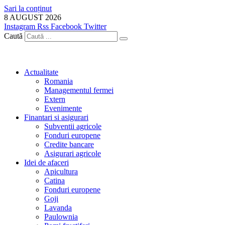
Sari la conținut
8 AUGUST 2026
Instagram
Rss
Facebook
Twitter
Caută
Actualitate
Romania
Managementul fermei
Extern
Evenimente
Finantari si asigurari
Subventii agricole
Fonduri europene
Credite bancare
Asigurari agricole
Idei de afaceri
Apicultura
Catina
Fonduri europene
Goji
Lavanda
Paulownia