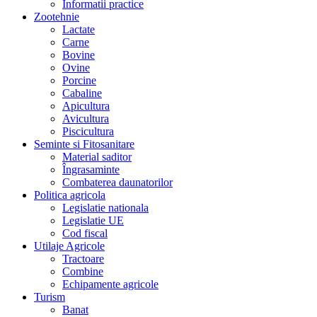
Informatii practice
Zootehnie
Lactate
Carne
Bovine
Ovine
Porcine
Cabaline
Apicultura
Avicultura
Piscicultura
Seminte si Fitosanitare
Material saditor
Îngrasaminte
Combaterea daunatorilor
Politica agricola
Legislatie nationala
Legislatie UE
Cod fiscal
Utilaje Agricole
Tractoare
Combine
Echipamente agricole
Turism
Banat