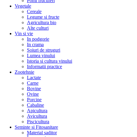
Pomi fructiferi
Vegetale
Cereale
Legume si fructe
Agricultura bio
Alte culturi
Vin si vie
In podgorie
In crama
Soiuri de struguri
Lumea vinului
Istoria si cultura vinului
Informatii practice
Zootehnie
Lactate
Carne
Bovine
Ovine
Porcine
Cabaline
Apicultura
Avicultura
Piscicultura
Seminte si Fitosanitare
Material saditor