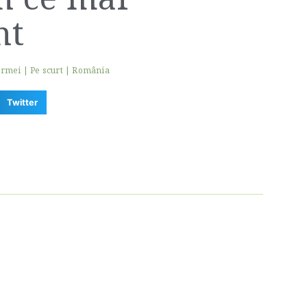
nt
ermei
|
Pe scurt
|
România
Twitter