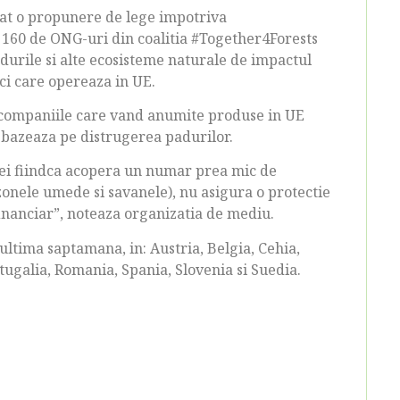
at o propunere de lege impotriva
e 160 de ONG-uri din coalitia #Together4Forests
adurile si alte ecosisteme naturale de impactul
ci care opereaza in UE.
companiile care vand anumite produse in UE
 bazeaza pe distrugerea padurilor.
siei fiindca acopera un numar prea mic de
onele umede si savanele), nu asigura o protectie
inanciar”, noteaza organizatia de mediu.
 ultima saptamana, in: Austria, Belgia, Cehia,
tugalia, Romania, Spania, Slovenia si Suedia.