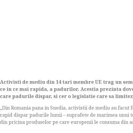
Activisti de mediu din 14 tari membre UE trag un sem
ce in ce mai rapida, a padurilor. Acestia prezinta do
care padurile dispar, si cer o legislatie care sa limi
„Din Romania pana in Suedia, activistii de mediu au facut f
rapid dispar padurile lumii – suprafete de marimea unui te
din pricina produselor pe care europenii le consuma din ari