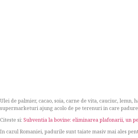
Ulei de palmier, cacao, soia, carne de vita, cauciuc, lemn, h
supermarketuri ajung acolo de pe terenuri in care padurea 
Citeste si:
Subventia la bovine: eliminarea plafonarii, un pe
In cazul Romaniei, padurile sunt taiate masiv mai ales pent