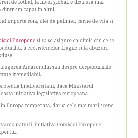
en de fotbal, la nivel global, e distrusa mai
 dintr-un capat in altul.
d importa soia, ulei de palmier, carne de vita si
isiei Europene
si sa se asigure ca nimic din ce se
durilor, a ecosistemelor fragile si la abuzuri
oduse.
distrugerea Amazonului sau despre despaduririle
ctate iremediabil.
otectia biodiversitatii, daca Ministerul
ceasta initiativa legislativa europeana.
in Europa temperata, dar si cele mai mari scene
rvarea naturii, initiativa Comisiei Europene
xpertul.