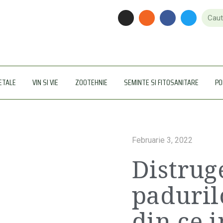
ETALE
VIN SI VIE
ZOOTEHNIE
SEMINTE SI FITOSANITARE
PO
Februarie 3, 2022
Distrug
paduril
din ce 