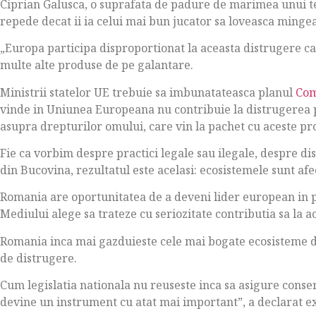
Ciprian Galusca, o suprafata de padure de marimea unui ter
repede decat ii ia celui mai bun jucator sa loveasca mingea
„Europa participa disproportionat la aceasta distrugere can
multe alte produse de pe galantare.
Ministrii statelor UE trebuie sa imbunatateasca planul
Com
vinde in Uniunea Europeana nu contribuie la distrugerea pa
asupra drepturilor omului, care vin la pachet cu aceste pr
Fie ca vorbim despre practici legale sau ilegale, despre 
din Bucovina, rezultatul este acelasi: ecosistemele sunt afe
Romania are oportunitatea de a deveni lider european in pr
Mediului alege sa trateze cu seriozitate contributia sa la a
Romania inca mai gazduieste cele mai bogate ecosisteme d
de distrugere.
Cum legislatia nationala nu reuseste inca sa asigure conse
devine un instrument cu atat mai important”, a declarat e