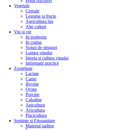
Pomi fructiferi
Vegetale
Cereale
Legume si fructe
Agricultura bio
Alte culturi
Vin si vie
In podgorie
In crama
Soiuri de struguri
Lumea vinului
Istoria si cultura vinului
Informatii practice
Zootehnie
Lactate
Carne
Bovine
Ovine
Porcine
Cabaline
Apicultura
Avicultura
Piscicultura
Seminte si Fitosanitare
Material saditor