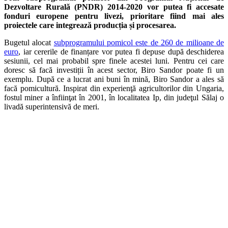
Dezvoltare Rurală (PNDR) 2014-2020 vor putea fi accesate
fonduri europene pentru livezi, prioritare fiind mai ales
proiectele care integrează producția și procesarea.
Bugetul alocat
subprogramului pomicol este de 260 de milioane de
euro
, iar cererile de finanțare vor putea fi depuse după deschiderea
sesiunii, cel mai probabil spre finele acestei luni. Pentru cei care
doresc să facă investiții în acest sector, Biro Sandor poate fi un
exemplu. După ce a lucrat ani buni în mină, Biro Sandor a ales să
facă pomicultură. Inspirat din experienţă agricultorilor din Ungaria,
fostul miner a înfiinţat în 2001, în localitatea Ip, din judeţul Sălaj o
livadă superintensivă de meri.