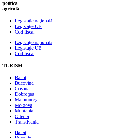
politica
agricolă
Legislaţie naţională
Legislaţie UE
Cod fiscal
Legislaţie naţională
Legislaţie UE
Cod fiscal
TURISM
Banat
Bucovina
Crişana
Dobrogea
Maramureş
Moldova
Muntenia
Oltenia
Transilvania
Banat
Bucovina