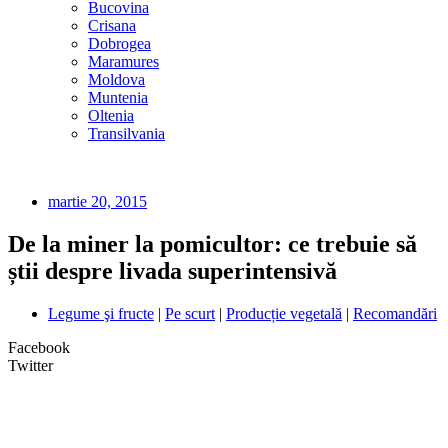
Bucovina
Crisana
Dobrogea
Maramures
Moldova
Muntenia
Oltenia
Transilvania
martie 20, 2015
De la miner la pomicultor: ce trebuie să
știi despre livada superintensivă
Legume şi fructe
|
Pe scurt
|
Producție vegetală
|
Recomandări
Facebook
Twitter