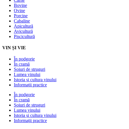
Carne
Bovine
Ovine
Porcine
Cabaline
Apicultură
Avicultură
Piscicultură
VIN ȘI VIE
În podgorie
În cramă
Soiuri de struguri
Lumea vinului
Istoria şi cultura vinului
Informaţii practice
În podgorie
În cramă
Soiuri de struguri
Lumea vinului
Istoria şi cultura vinului
Informaţii practice