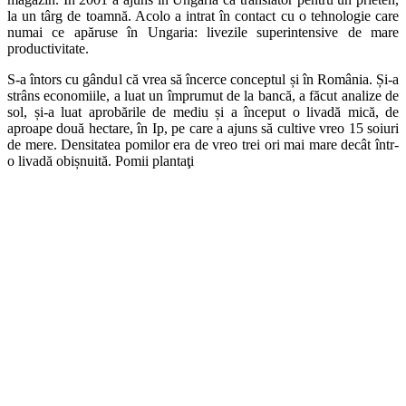
la un târg de toamnă. Acolo a intrat în contact cu o tehnologie care
numai ce apăruse în Ungaria: livezile superintensive de mare
productivitate.
S-a întors cu gândul că vrea să încerce conceptul și în România. Și-a
strâns economiile, a luat un împrumut de la bancă, a făcut analize de
sol, și-a luat aprobările de mediu și a început o livadă mică, de
aproape două hectare, în Ip, pe care a ajuns să cultive vreo 15 soiuri
de mere. Densitatea pomilor era de vreo trei ori mai mare decât într-
o livadă obișnuită. Pomii plantaţi