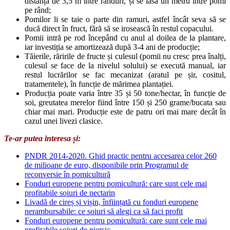
distanță de 3,5 m între rânduri, și se lasă un metru între pomi
pe rând;
Pomilor li se taie o parte din ramuri, astfel încât seva să se
ducă direct în fruct, fără să se irosească în restul copacului.
Pomii intră pe rod începând cu anul al doilea de la plantare,
iar investiția se amortizează după 3-4 ani de producție;
Tăierile, răririle de fructe și culesul (pomii nu cresc prea înalți,
culesul se face de la nivelul solului) se execută manual, iar
restul lucrărilor se fac mecanizat (aratul pe șir, cositul,
tratamentele), în funcție de mărimea plantației.
Producția poate varia între 35 și 50 tone/hectar, în funcție de
soi, greutatea merelor fiind între 150 și 250 grame/bucata sau
chiar mai mari. Producție este de patru ori mai mare decât în
cazul unei livezi clasice.
Te-ar putea interesa și:
PNDR 2014-2020. Ghid practic pentru accesarea celor 260
de milioane de euro, disponibile prin Programul de
reconversie în pomicultură
Fonduri europene pentru pomicultură: care sunt cele mai
profitabile soiuri de nectarin
Livadă de cireș și vișin, înființată cu fonduri europene
nerambursabile: ce soiuri să alegi ca să faci profit
Fonduri europene pentru pomicultură: care sunt cele mai
profitabile soiuri de piersic