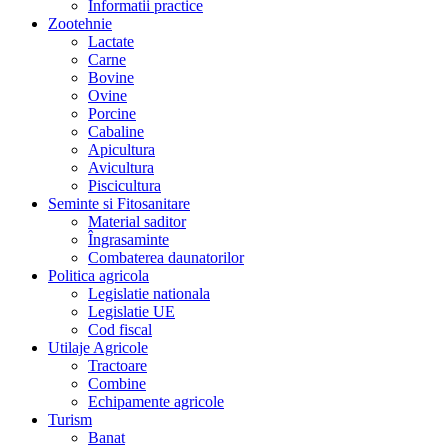
Informatii practice
Zootehnie
Lactate
Carne
Bovine
Ovine
Porcine
Cabaline
Apicultura
Avicultura
Piscicultura
Seminte si Fitosanitare
Material saditor
Îngrasaminte
Combaterea daunatorilor
Politica agricola
Legislatie nationala
Legislatie UE
Cod fiscal
Utilaje Agricole
Tractoare
Combine
Echipamente agricole
Turism
Banat