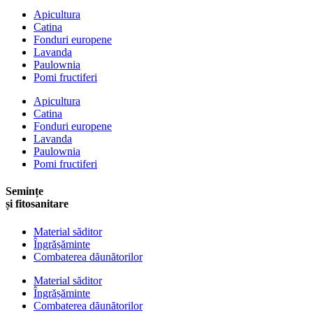
Apicultura
Catina
Fonduri europene
Lavanda
Paulownia
Pomi fructiferi
Apicultura
Catina
Fonduri europene
Lavanda
Paulownia
Pomi fructiferi
Semințe
și fitosanitare
Material săditor
Îngrășăminte
Combaterea dăunătorilor
Material săditor
Îngrășăminte
Combaterea dăunătorilor