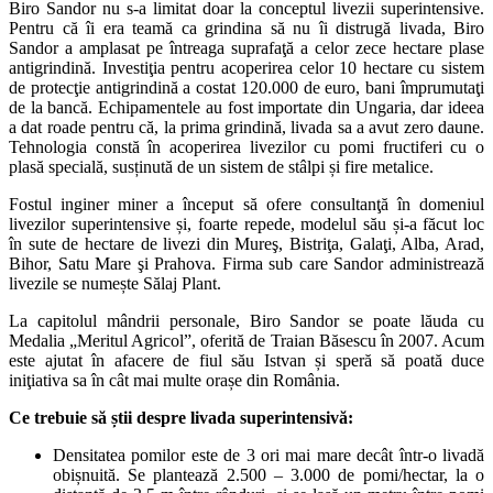
Biro Sandor nu s-a limitat doar la conceptul livezii superintensive.
Pentru că îi era teamă ca grindina să nu îi distrugă livada, Biro
Sandor a amplasat pe întreaga suprafaţă a celor zece hectare plase
antigrindină. Investiţia pentru acoperirea celor 10 hectare cu sistem
de protecţie antigrindină a costat 120.000 de euro, bani împrumutaţi
de la bancă. Echipamentele au fost importate din Ungaria, dar ideea
a dat roade pentru că, la prima grindină, livada sa a avut zero daune.
Tehnologia constă în acoperirea livezilor cu pomi fructiferi cu o
plasă specială, susținută de un sistem de stâlpi și fire metalice.
Fostul inginer miner a început să ofere consultanţă în domeniul
livezilor superintensive și, foarte repede, modelul său și-a făcut loc
în sute de hectare de livezi din Mureş, Bistriţa, Galaţi, Alba, Arad,
Bihor, Satu Mare şi Prahova. Firma sub care Sandor administrează
livezile se numește Sălaj Plant.
La capitolul mândrii personale, Biro Sandor se poate lăuda cu
Medalia „Meritul Agricol”, oferită de Traian Băsescu în 2007. Acum
este ajutat în afacere de fiul său Istvan și speră să poată duce
iniţiativa sa în cât mai multe orașe din România.
Ce trebuie să știi despre livada superintensivă:
Densitatea pomilor este de 3 ori mai mare decât într-o livadă
obișnuită. Se plantează 2.500 – 3.000 de pomi/hectar, la o