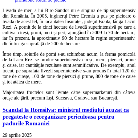
Livada de meri a lui Biro Sandor nu e singura de tip superintensiv
din România. În 2005, inginerul Petre Eremia a pus pe picioare o
livadă de acest fel, în localitatea Însurăţei, judeţul Brăila, lângă Lacul
Rezi. A pornit de la cinci hectare de livadă superintensivă pe care a
cultivat cireși, pruni, meri și peri, ajungând în 2009 la 70 de hectare,
iar în prezent, la aproximativ 90 de hectare în regim superintensiv,
din întreaga suprafaţă de 200 de hectare.
Între timp, soiurile de pomi s-au schimbat: acum, la ferma pomicolă
de la Lacu Rezi se produc superintensiv cireșe, mere, piersici, prune
și caise, iar cantităţile rezultate sunt semnificative. De exemplu, anul
trecut, pe suprafaţa livezii superintensive s-au produs în total 120 de
tone de cireșe, 100 de tone de piersici și prune, 800 de tone de caise
și tot atâtea de mere.
Majoritatea fructelor sunt livrate către supermarketuri din câteva
orașe ale ţării, precum Iași, Suceava, Craiova sau București.
Scandal la Romsilva: ministrul mediului acuzat ca
pregateste o reorganizare periculoasa pentru
padurile Romaniei
29 aprilie 2025