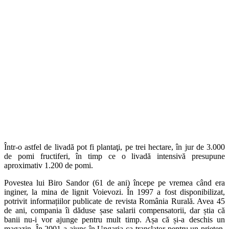
Într-o astfel de livadă pot fi plantaţi, pe trei hectare, în jur de 3.000
de pomi fructiferi, în timp ce o livadă intensivă presupune
aproximativ 1.200 de pomi.
Povestea lui Biro Sandor (61 de ani) începe pe vremea când era
inginer, la mina de lignit Voievozi. În 1997 a fost disponibilizat,
potrivit informațiilor publicate de revista România Rurală. Avea 45
de ani, compania îi dăduse șase salarii compensatorii, dar știa că
banii nu-i vor ajunge pentru mult timp. Așa că și-a deschis un
magazin. În 2001 a ajuns în Ungaria ca translator pentru un prieten,