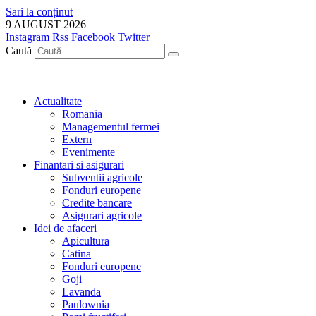
Sari la conținut
9 AUGUST 2026
Instagram
Rss
Facebook
Twitter
Caută
Actualitate
Romania
Managementul fermei
Extern
Evenimente
Finantari si asigurari
Subventii agricole
Fonduri europene
Credite bancare
Asigurari agricole
Idei de afaceri
Apicultura
Catina
Fonduri europene
Goji
Lavanda
Paulownia