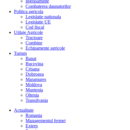
Îngrasaminte
Combaterea daunatorilor
Politica agricola
Legislatie nationala
Legislatie UE
Cod fiscal
Utilaje Agricole
Tractoare
Combine
Echipamente agricole
Turism
Banat
Bucovina
Crisana
Dobrogea
Maramures
Moldova
Muntenia
Oltenia
Transilvania
Actualitate
Romania
Managementul fermei
Extern