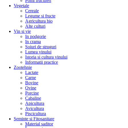
Pomi fructiferi
Vegetale
Cereale
Legume si fructe
Agricultura bio
Alte culturi
Vin si vie
In podgorie
In crama
Soiuri de struguri
Lumea vinului
Istoria si cultura vinului
Informatii practice
Zootehnie
Lactate
Carne
Bovine
Ovine
Porcine
Cabaline
Apicultura
Avicultura
Piscicultura
Seminte si Fitosanitare
Material saditor