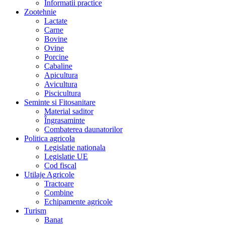
Informatii practice
Zootehnie
Lactate
Carne
Bovine
Ovine
Porcine
Cabaline
Apicultura
Avicultura
Piscicultura
Seminte si Fitosanitare
Material saditor
Îngrasaminte
Combaterea daunatorilor
Politica agricola
Legislatie nationala
Legislatie UE
Cod fiscal
Utilaje Agricole
Tractoare
Combine
Echipamente agricole
Turism
Banat