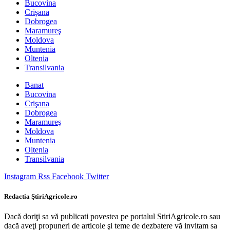
Bucovina
Crişana
Dobrogea
Maramureş
Moldova
Muntenia
Oltenia
Transilvania
Banat
Bucovina
Crişana
Dobrogea
Maramureş
Moldova
Muntenia
Oltenia
Transilvania
Instagram
Rss
Facebook
Twitter
Redactia ŞtiriAgricole.ro
Dacă doriţi sa vă publicati povestea pe portalul StiriAgricole.ro sau
dacă aveţi propuneri de articole şi teme de dezbatere vă invitam sa