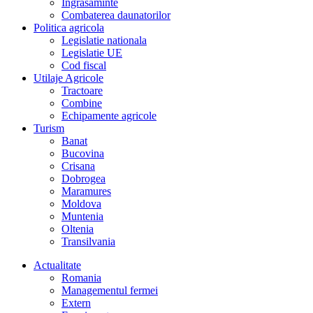
Îngrasaminte
Combaterea daunatorilor
Politica agricola
Legislatie nationala
Legislatie UE
Cod fiscal
Utilaje Agricole
Tractoare
Combine
Echipamente agricole
Turism
Banat
Bucovina
Crisana
Dobrogea
Maramures
Moldova
Muntenia
Oltenia
Transilvania
Actualitate
Romania
Managementul fermei
Extern