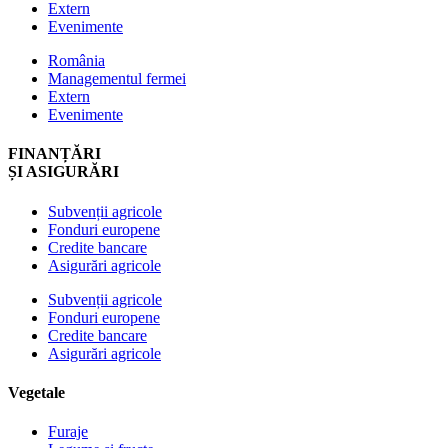
Extern
Evenimente
România
Managementul fermei
Extern
Evenimente
FINANȚĂRI
ȘI ASIGURĂRI
Subvenții agricole
Fonduri europene
Credite bancare
Asigurări agricole
Subvenții agricole
Fonduri europene
Credite bancare
Asigurări agricole
Vegetale
Furaje