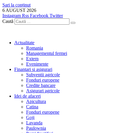
Sari la conținut
6 AUGUST 2026
Instagram
Rss
Facebook
Twitter
Caută
Actualitate
Romania
Managementul fermei
Extern
Evenimente
Finantari si asigurari
Subventii agricole
Fonduri europene
Credite bancare
Asigurari agricole
Idei de afaceri
Apicultura
Catina
Fonduri europene
Goji
Lavanda
Paulownia