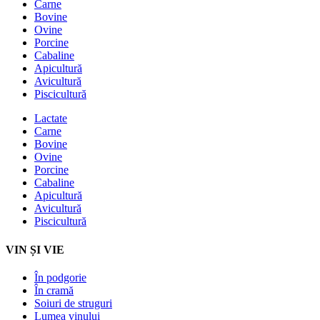
Carne
Bovine
Ovine
Porcine
Cabaline
Apicultură
Avicultură
Piscicultură
Lactate
Carne
Bovine
Ovine
Porcine
Cabaline
Apicultură
Avicultură
Piscicultură
VIN ȘI VIE
În podgorie
În cramă
Soiuri de struguri
Lumea vinului