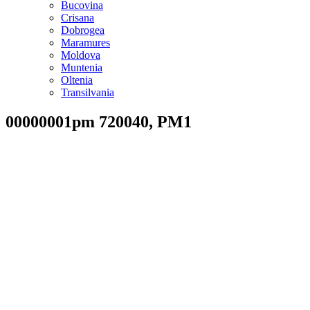
Bucovina
Crisana
Dobrogea
Maramures
Moldova
Muntenia
Oltenia
Transilvania
00000001pm 720040, PM1