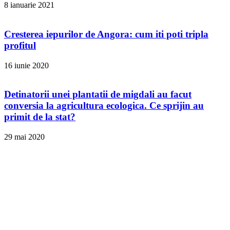
8 ianuarie 2021
Cresterea iepurilor de Angora: cum iti poti tripla
profitul
16 iunie 2020
Detinatorii unei plantatii de migdali au facut
conversia la agricultura ecologica. Ce sprijin au
primit de la stat?
29 mai 2020