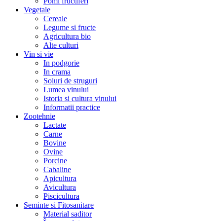
Pomi fructiferi
Vegetale
Cereale
Legume si fructe
Agricultura bio
Alte culturi
Vin si vie
In podgorie
In crama
Soiuri de struguri
Lumea vinului
Istoria si cultura vinului
Informatii practice
Zootehnie
Lactate
Carne
Bovine
Ovine
Porcine
Cabaline
Apicultura
Avicultura
Piscicultura
Seminte si Fitosanitare
Material saditor