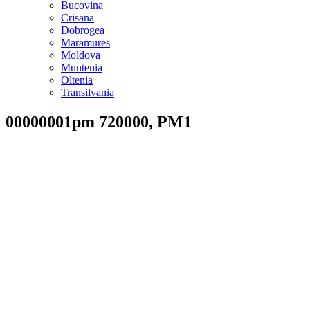
Bucovina
Crisana
Dobrogea
Maramures
Moldova
Muntenia
Oltenia
Transilvania
00000001pm 720000, PM1