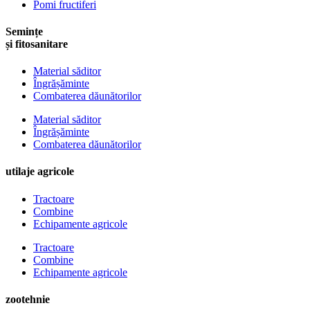
Pomi fructiferi
Semințe
și fitosanitare
Material săditor
Îngrășăminte
Combaterea dăunătorilor
Material săditor
Îngrășăminte
Combaterea dăunătorilor
utilaje agricole
Tractoare
Combine
Echipamente agricole
Tractoare
Combine
Echipamente agricole
zootehnie