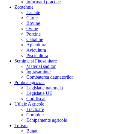
Informatii practice
Zootehnie
Lactate
Carne
Bovine
Ovine
Porcine
Cabaline
Apicultura
Avicultura
Piscicultura
Seminte si Fitosanitare
Material saditor
Îngrasaminte
Combaterea daunatorilor
Politica agricola
Legislatie nationala
Legislatie UE
Cod fiscal
Utilaje Agricole
Tractoare
Combine
Echipamente agricole
Turism
Banat