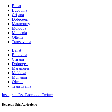
Banat
Bucovina
Crişana
Dobrogea
Maramureş
Moldova
Muntenia
Oltenia
Transilvania
Banat
Bucovina
Crişana
Dobrogea
Maramureş
Moldova
Muntenia
Oltenia
Transilvania
Instagram
Rss
Facebook
Twitter
Redactia ŞtiriAgricole.ro