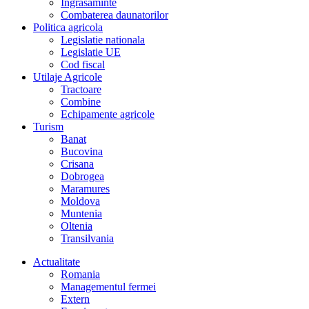
Îngrasaminte
Combaterea daunatorilor
Politica agricola
Legislatie nationala
Legislatie UE
Cod fiscal
Utilaje Agricole
Tractoare
Combine
Echipamente agricole
Turism
Banat
Bucovina
Crisana
Dobrogea
Maramures
Moldova
Muntenia
Oltenia
Transilvania
Actualitate
Romania
Managementul fermei
Extern