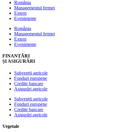
România
Managementul fermei
Extern
Evenimente
România
Managementul fermei
Extern
Evenimente
FINANȚĂRI
ȘI ASIGURĂRI
Subvenții agricole
Fonduri europene
Credite bancare
Asigurări agricole
Subvenții agricole
Fonduri europene
Credite bancare
Asigurări agricole
Vegetale