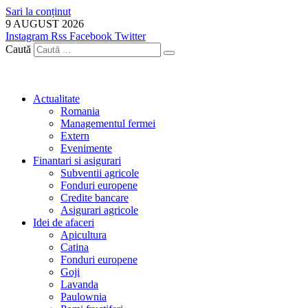
Sari la conținut
9 AUGUST 2026
Instagram
Rss
Facebook
Twitter
Caută
Actualitate
Romania
Managementul fermei
Extern
Evenimente
Finantari si asigurari
Subventii agricole
Fonduri europene
Credite bancare
Asigurari agricole
Idei de afaceri
Apicultura
Catina
Fonduri europene
Goji
Lavanda
Paulownia