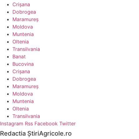
Crişana
Dobrogea
Maramureş
Moldova
Muntenia
Oltenia
Transilvania
Banat
Bucovina
Crişana
Dobrogea
Maramureş
Moldova
Muntenia
Oltenia
Transilvania
Instagram
Rss
Facebook
Twitter
Redactia ŞtiriAgricole.ro