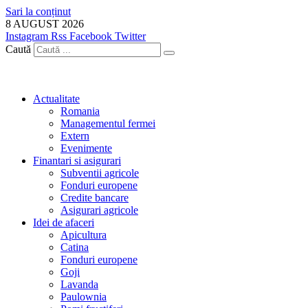
Sari la conținut
8 AUGUST 2026
Instagram
Rss
Facebook
Twitter
Caută
Actualitate
Romania
Managementul fermei
Extern
Evenimente
Finantari si asigurari
Subventii agricole
Fonduri europene
Credite bancare
Asigurari agricole
Idei de afaceri
Apicultura
Catina
Fonduri europene
Goji
Lavanda
Paulownia