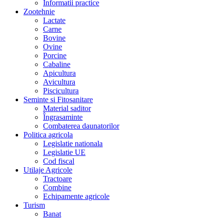
Informatii practice
Zootehnie
Lactate
Carne
Bovine
Ovine
Porcine
Cabaline
Apicultura
Avicultura
Piscicultura
Seminte si Fitosanitare
Material saditor
Îngrasaminte
Combaterea daunatorilor
Politica agricola
Legislatie nationala
Legislatie UE
Cod fiscal
Utilaje Agricole
Tractoare
Combine
Echipamente agricole
Turism
Banat