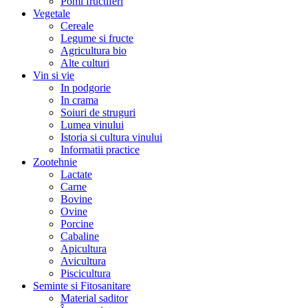
Pomi fructiferi
Vegetale
Cereale
Legume si fructe
Agricultura bio
Alte culturi
Vin si vie
In podgorie
In crama
Soiuri de struguri
Lumea vinului
Istoria si cultura vinului
Informatii practice
Zootehnie
Lactate
Carne
Bovine
Ovine
Porcine
Cabaline
Apicultura
Avicultura
Piscicultura
Seminte si Fitosanitare
Material saditor