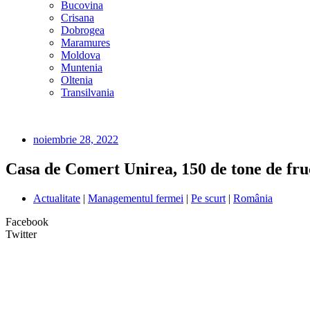
Bucovina
Crisana
Dobrogea
Maramures
Moldova
Muntenia
Oltenia
Transilvania
noiembrie 28, 2022
Casa de Comert Unirea, 150 de tone de fruc
Actualitate
|
Managementul fermei
|
Pe scurt
|
România
Facebook
Twitter