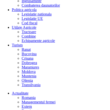
Îngrasaminte
Combaterea daunatorilor
Politica agricola
Legislatie nationala
Legislatie UE
Cod fiscal
Utilaje Agricole
Tractoare
Combine
Echipamente agricole
Turism
Banat
Bucovina
Crisana
Dobrogea
Maramures
Moldova
Muntenia
Oltenia
Transilvania
Actualitate
Romania
Managementul fermei
Extern