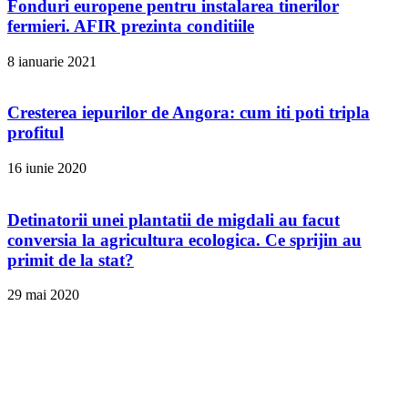
Fonduri europene pentru instalarea tinerilor
fermieri. AFIR prezinta conditiile
8 ianuarie 2021
Cresterea iepurilor de Angora: cum iti poti tripla
profitul
16 iunie 2020
Detinatorii unei plantatii de migdali au facut
conversia la agricultura ecologica. Ce sprijin au
primit de la stat?
29 mai 2020