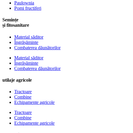
Paulownia
Pomi fructiferi
Semințe
și fitosanitare
Material săditor
Îngrășăminte
Combaterea dăunătorilor
Material săditor
Îngrășăminte
Combaterea dăunătorilor
utilaje agricole
Tractoare
Combine
Echipamente agricole
Tractoare
Combine
Echipamente agricole