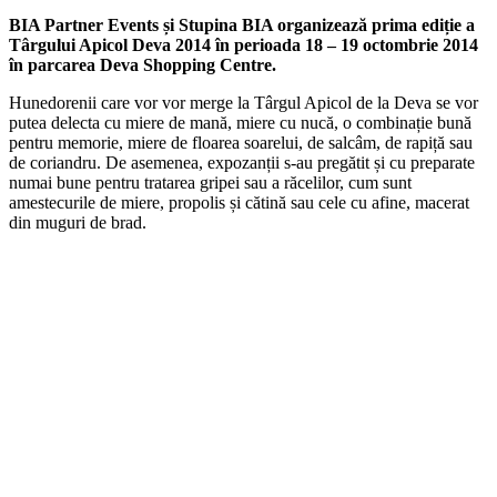
BIA Partner Events și Stupina BIA organizează prima ediție a
Târgului Apicol Deva 2014 în perioada 18 – 19 octombrie 2014
în parcarea Deva Shopping Centre.
Hunedorenii care vor vor merge la Târgul Apicol de la Deva se vor
putea delecta cu miere de mană, miere cu nucă, o combinație bună
pentru memorie, miere de floarea soarelui, de salcâm, de rapiță sau
de coriandru. De asemenea, expozanții s-au pregătit și cu preparate
numai bune pentru tratarea gripei sau a răcelilor, cum sunt
amestecurile de miere, propolis și cătină sau cele cu afine, macerat
din muguri de brad.