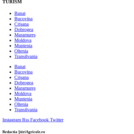
TURISM
Banat
Bucovina
Crişana
Dobrogea
Maramureş
Moldova
Muntenia
Oltenia
Transilvania
Banat
Bucovina
Crişana
Dobrogea
Maramureş
Moldova
Muntenia
Oltenia
Transilvania
Instagram
Rss
Facebook
Twitter
Redactia ŞtiriAgricole.ro