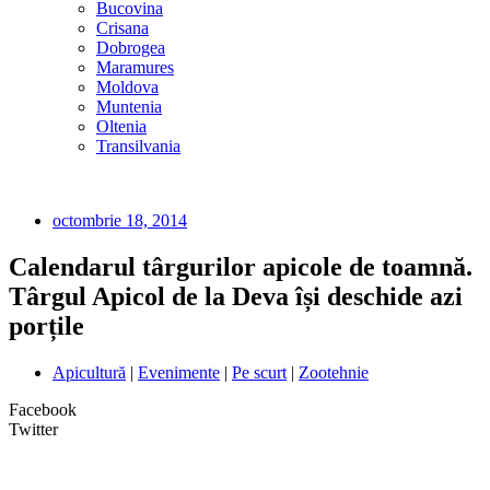
Bucovina
Crisana
Dobrogea
Maramures
Moldova
Muntenia
Oltenia
Transilvania
octombrie 18, 2014
Calendarul târgurilor apicole de toamnă.
Târgul Apicol de la Deva își deschide azi
porțile
Apicultură
|
Evenimente
|
Pe scurt
|
Zootehnie
Facebook
Twitter