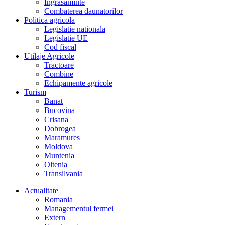
Îngrasaminte
Combaterea daunatorilor
Politica agricola
Legislatie nationala
Legislatie UE
Cod fiscal
Utilaje Agricole
Tractoare
Combine
Echipamente agricole
Turism
Banat
Bucovina
Crisana
Dobrogea
Maramures
Moldova
Muntenia
Oltenia
Transilvania
Actualitate
Romania
Managementul fermei
Extern