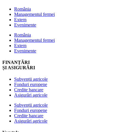
România
Managementul fermei
Extern
Evenimente
România
Managementul fermei
Extern
Evenimente
FINANȚĂRI
ȘI ASIGURĂRI
Subvenții agricole
Fonduri europene
Credite bancare
Asigurări agricole
Subvenții agricole
Fonduri europene
Credite bancare
Asigurări agricole