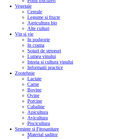
Pomi fructiferi
Vegetale
Cereale
Legume si fructe
Agricultura bio
Alte culturi
Vin si vie
In podgorie
In crama
Soiuri de struguri
Lumea vinului
Istoria si cultura vinului
Informatii practice
Zootehnie
Lactate
Carne
Bovine
Ovine
Porcine
Cabaline
Apicultura
Avicultura
Piscicultura
Seminte si Fitosanitare
Material saditor