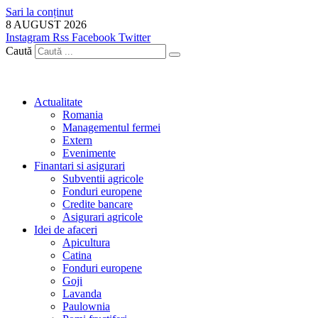
Sari la conținut
8 AUGUST 2026
Instagram
Rss
Facebook
Twitter
Caută
Actualitate
Romania
Managementul fermei
Extern
Evenimente
Finantari si asigurari
Subventii agricole
Fonduri europene
Credite bancare
Asigurari agricole
Idei de afaceri
Apicultura
Catina
Fonduri europene
Goji
Lavanda
Paulownia