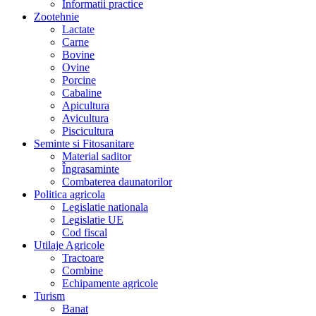
Informatii practice
Zootehnie
Lactate
Carne
Bovine
Ovine
Porcine
Cabaline
Apicultura
Avicultura
Piscicultura
Seminte si Fitosanitare
Material saditor
Îngrasaminte
Combaterea daunatorilor
Politica agricola
Legislatie nationala
Legislatie UE
Cod fiscal
Utilaje Agricole
Tractoare
Combine
Echipamente agricole
Turism
Banat