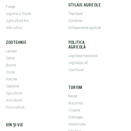
UTILAJE AGRICOLE
Furaje
Legume şi fructe
Tractoare
Agricultură bio
Combine
Alte culturi
Echipamente agricole
ZOOTEHNIE
POLITICA
AGRICOLĂ
Lactate
Legislaţie naţională
Carne
Legislaţie UE
Bovine
Cod fiscal
Ovine
Porcine
TURISM
Cabaline
Apicultură
Banat
Avicultură
Bucovina
Piscicultură
Crişana
Dobrogea
VIN ȘI VIE
Maramureş