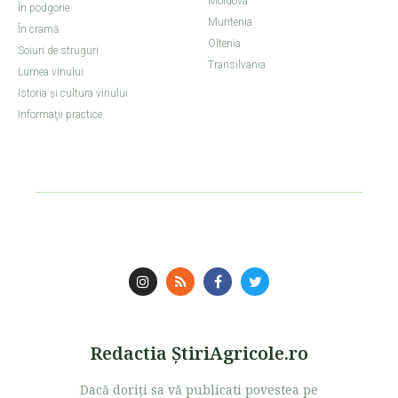
Moldova
În podgorie
Muntenia
În cramă
Oltenia
Soiuri de struguri
Transilvania
Lumea vinului
Istoria şi cultura vinului
Informaţii practice
Redactia ŞtiriAgricole.ro
Dacă doriţi sa vă publicati povestea pe