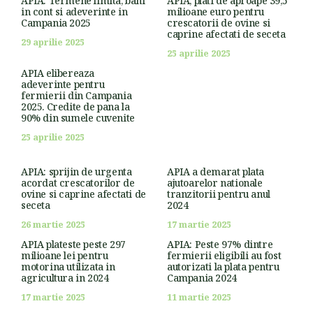
APIA: Termene limita, bani
APIA, plati de aproape 39,5
in cont si adeverinte in
milioane euro pentru
Campania 2025
crescatorii de ovine si
caprine afectati de seceta
29 aprilie 2025
25 aprilie 2025
APIA elibereaza
adeverinte pentru
fermierii din Campania
2025. Credite de pana la
90% din sumele cuvenite
25 aprilie 2025
APIA: sprijin de urgenta
APIA a demarat plata
acordat crescatorilor de
ajutoarelor nationale
ovine si caprine afectati de
tranzitorii pentru anul
seceta
2024
26 martie 2025
17 martie 2025
APIA plateste peste 297
APIA: Peste 97% dintre
milioane lei pentru
fermierii eligibili au fost
motorina utilizata in
autorizati la plata pentru
agricultura in 2024
Campania 2024
17 martie 2025
11 martie 2025