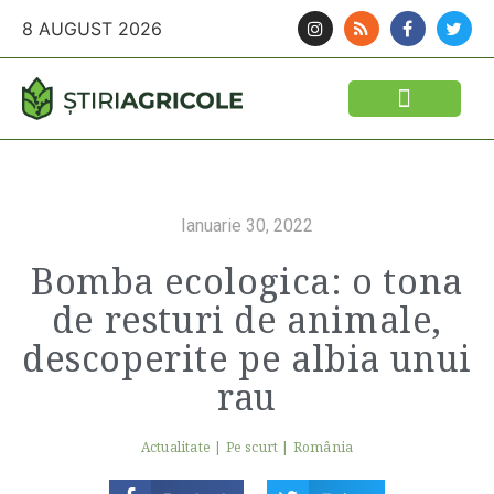
8 AUGUST 2026
FINANTARI SI ASIGURARI
IDEI DE AFACERI
SEMINTE SI FITOSANITARE
POLITICA AGRICOLA
UTILAJE AGRICOLE
Ianuarie 30, 2022
Bomba ecologica: o tona
de resturi de animale,
descoperite pe albia unui
rau
Actualitate
|
Pe scurt
|
România