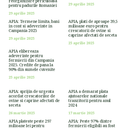
reorganizare periculoasa
29 aprilie 2025
pentru padurile Romaniei
29 aprilie 2025
APIA: Termene limita, bani
APIA, plati de aproape 39,5
in cont si adeverinte in
milioane euro pentru
Campania 2025
crescatorii de ovine si
caprine afectati de seceta
29 aprilie 2025
25 aprilie 2025
APIA elibereaza
adeverinte pentru
fermierii din Campania
2025. Credite de pana la
90% din sumele cuvenite
25 aprilie 2025
APIA: sprijin de urgenta
APIA a demarat plata
acordat crescatorilor de
ajutoarelor nationale
ovine si caprine afectati de
tranzitorii pentru anul
seceta
2024
26 martie 2025
17 martie 2025
APIA plateste peste 297
APIA: Peste 97% dintre
milioane lei pentru
fermierii eligibili au fost