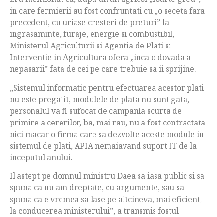
in care fermierii au fost confruntati cu „o seceta fara
precedent, cu uriase cresteri de preturi” la
ingrasaminte, furaje, energie si combustibil,
Ministerul Agriculturii si Agentia de Plati si
Interventie in Agricultura ofera „inca o dovada a
nepasarii” fata de cei pe care trebuie sa ii sprijine.
„Sistemul informatic pentru efectuarea acestor plati
nu este pregatit, modulele de plata nu sunt gata,
personalul va fi sufocat de campania scurta de
primire a cererilor, ba, mai rau, nu a fost contractata
nici macar o firma care sa dezvolte aceste module in
sistemul de plati, APIA nemaiavand suport IT de la
inceputul anului.
Il astept pe domnul ministru Daea sa iasa public si sa
spuna ca nu am dreptate, cu argumente, sau sa
spuna ca e vremea sa lase pe altcineva, mai eficient,
la conducerea ministerului”, a transmis fostul