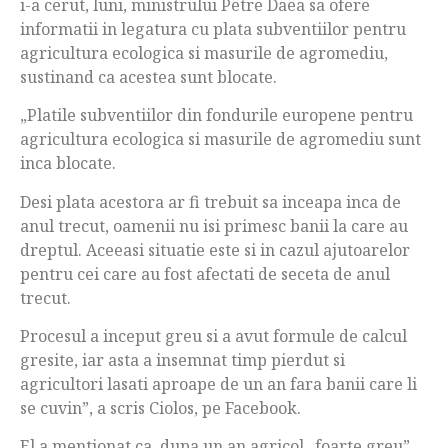
i-a cerut, luni, ministrului Petre Daea sa ofere
informatii in legatura cu plata subventiilor pentru
agricultura ecologica si masurile de agromediu,
sustinand ca acestea sunt blocate.
„Platile subventiilor din fondurile europene pentru
agricultura ecologica si masurile de agromediu sunt
inca blocate.
Desi plata acestora ar fi trebuit sa inceapa inca de
anul trecut, oamenii nu isi primesc banii la care au
dreptul. Aceeasi situatie este si in cazul ajutoarelor
pentru cei care au fost afectati de seceta de anul
trecut.
Procesul a inceput greu si a avut formule de calcul
gresite, iar asta a insemnat timp pierdut si
agricultori lasati aproape de un an fara banii care li
se cuvin”, a scris Ciolos, pe Facebook.
El a mentionat ca, dupa un an agricol „foarte greu”,