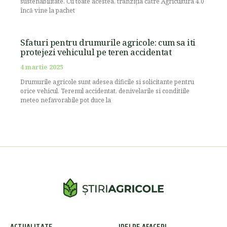
sustenabilitate. Cu toate acestea, tranziția către Agricultura 4.0
încă vine la pachet
Sfaturi pentru drumurile agricole: cum sa iti
protejezi vehiculul pe teren accidentat
4 martie 2025
Drumurile agricole sunt adesea dificile si solicitante pentru
orice vehicul. Terenul accidentat, denivelarile si conditiile
meteo nefavorabile pot duce la
ACTUALITATE
IDEI DE AFACERI