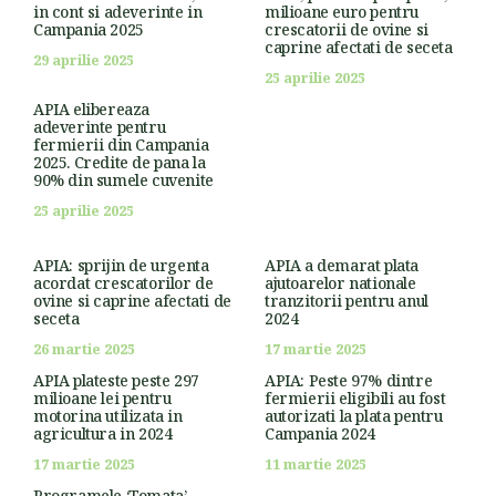
in cont si adeverinte in
milioane euro pentru
Campania 2025
crescatorii de ovine si
caprine afectati de seceta
29 aprilie 2025
25 aprilie 2025
APIA elibereaza
adeverinte pentru
fermierii din Campania
2025. Credite de pana la
90% din sumele cuvenite
25 aprilie 2025
APIA: sprijin de urgenta
APIA a demarat plata
acordat crescatorilor de
ajutoarelor nationale
ovine si caprine afectati de
tranzitorii pentru anul
seceta
2024
26 martie 2025
17 martie 2025
APIA plateste peste 297
APIA: Peste 97% dintre
milioane lei pentru
fermierii eligibili au fost
motorina utilizata in
autorizati la plata pentru
agricultura in 2024
Campania 2024
17 martie 2025
11 martie 2025
Programele ‘Tomata’,