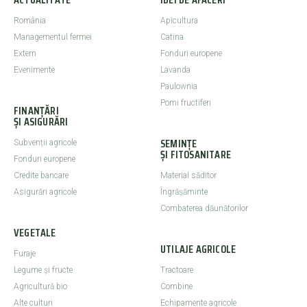
România
Apicultura
Managementul fermei
Catina
Extern
Fonduri europene
Evenimente
Lavanda
Paulownia
Pomi fructiferi
FINANȚĂRI
ȘI ASIGURĂRI
SEMINȚE
Subvenții agricole
ȘI FITOSANITARE
Fonduri europene
Credite bancare
Material săditor
Asigurări agricole
Îngrășăminte
Combaterea dăunătorilor
VEGETALE
UTILAJE AGRICOLE
Furaje
Legume şi fructe
Tractoare
Agricultură bio
Combine
Alte culturi
Echipamente agricole