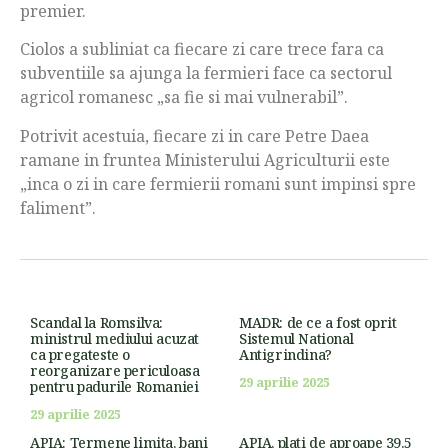
premier.
Ciolos a subliniat ca fiecare zi care trece fara ca
subventiile sa ajunga la fermieri face ca sectorul
agricol romanesc „sa fie si mai vulnerabil”.
Potrivit acestuia, fiecare zi in care Petre Daea
ramane in fruntea Ministerului Agriculturii este
„inca o zi in care fermierii romani sunt impinsi spre
faliment”.
Scandal la Romsilva:
MADR: de ce a fost oprit
ministrul mediului acuzat
Sistemul National
ca pregateste o
Antigrindina?
reorganizare periculoasa
29 aprilie 2025
pentru padurile Romaniei
29 aprilie 2025
APIA: Termene limita, bani
APIA, plati de aproape 39,5