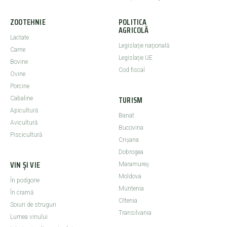
ZOOTEHNIE
POLITICA
AGRICOLĂ
Lactate
Legislaţie naţională
Carne
Legislaţie UE
Bovine
Cod fiscal
Ovine
Porcine
TURISM
Cabaline
Apicultură
Banat
Avicultură
Bucovina
Piscicultură
Crişana
Dobrogea
VIN ȘI VIE
Maramureş
Moldova
În podgorie
Muntenia
În cramă
Oltenia
Soiuri de struguri
Transilvania
Lumea vinului