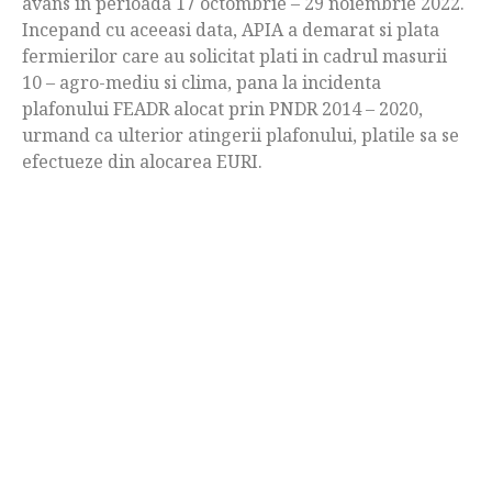
avans in perioada 17 octombrie – 29 noiembrie 2022.
Incepand cu aceeasi data, APIA a demarat si plata
fermierilor care au solicitat plati in cadrul masurii
10 – agro-mediu si clima, pana la incidenta
plafonului FEADR alocat prin PNDR 2014 – 2020,
urmand ca ulterior atingerii plafonului, platile sa se
efectueze din alocarea EURI.