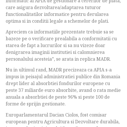
informatic al APIA de gestionare a cererilor de plata,
care asigura dezvoltarea/adaptarea tuturor
functionalitatilor informatice pentru derularea
optima si in conditii legale a schemelor de plati.
Apreciem ca informatiile prezentate trebuie sa se
bazeze pe o verificare prealabila a conformitatii cu
starea de fapt a lucrurilor si sa nu vizeze doar
denigrarea imaginii institutiei si calomnierea
personalului acesteia”, se arata in replica MADR.
Nu in ultimul rand, MADR precizeaza ca APIA s-a
impus in peisajul administratiei publice din Romania
drept lider al absorbtiei fondurilor europene cu
peste 37 miliarde euro absorbite, avand o rata medie
anuala a absorbtiei de peste 96% si peste 100 de
forme de sprijin gestionate.
Europarlamentarul Dacian Ciolos, fost comisar
european pentru Agricultura si Dezvoltare durabila,