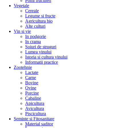
Pomi fructiferi
Vegetale
Cereale
Legume si fructe
Agricultura bio
Alte culturi
Vin si vie
In podgorie
In crama
Soiuri de struguri
Lumea vinului
Istoria si cultura vinului
Informatii practice
Zootehnie
Lactate
Carne
Bovine
Ovine
Porcine
Cabaline
Apicultura
Avicultura
Piscicultura
Seminte si Fitosanitare
Material saditor