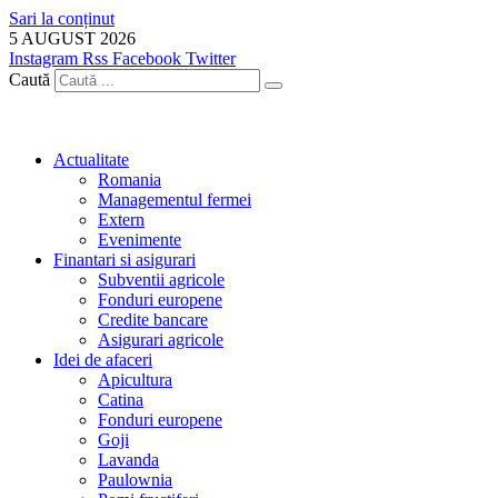
Sari la conținut
5 AUGUST 2026
Instagram
Rss
Facebook
Twitter
Caută
Actualitate
Romania
Managementul fermei
Extern
Evenimente
Finantari si asigurari
Subventii agricole
Fonduri europene
Credite bancare
Asigurari agricole
Idei de afaceri
Apicultura
Catina
Fonduri europene
Goji
Lavanda
Paulownia