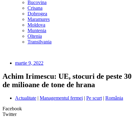
Bucovina
Crisana
Dobrogea
Maramures
Moldova
Muntenia
Oltenia
Transilvania
martie 9, 2022
Achim Irimescu: UE, stocuri de peste 30
de milioane de tone de hrana
Actualitate
|
Managementul fermei
|
Pe scurt
|
România
Facebook
Twitter