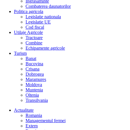
Îngrasaminte
Combaterea daunatorilor
Politica agricola
Legislatie nationala
Legislatie UE
Cod fiscal
Utilaje Agricole
Tractoare
Combine
Echipamente agricole
Turism
Banat
Bucovina
Crisana
Dobrogea
Maramures
Moldova
Muntenia
Oltenia
Transilvania
Actualitate
Romania
Managementul fermei
Extern