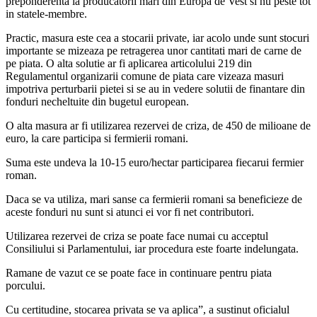
preponderenta la producatorii mari din Europa de Vest si nu peste tot
in statele-membre.
Practic, masura este cea a stocarii private, iar acolo unde sunt stocuri
importante se mizeaza pe retragerea unor cantitati mari de carne de
pe piata. O alta solutie ar fi aplicarea articolului 219 din
Regulamentul organizarii comune de piata care vizeaza masuri
impotriva perturbarii pietei si se au in vedere solutii de finantare din
fonduri necheltuite din bugetul european.
O alta masura ar fi utilizarea rezervei de criza, de 450 de milioane de
euro, la care participa si fermierii romani.
Suma este undeva la 10-15 euro/hectar participarea fiecarui fermier
roman.
Daca se va utiliza, mari sanse ca fermierii romani sa beneficieze de
aceste fonduri nu sunt si atunci ei vor fi net contributori.
Utilizarea rezervei de criza se poate face numai cu acceptul
Consiliului si Parlamentului, iar procedura este foarte indelungata.
Ramane de vazut ce se poate face in continuare pentru piata
porcului.
Cu certitudine, stocarea privata se va aplica”, a sustinut oficialul