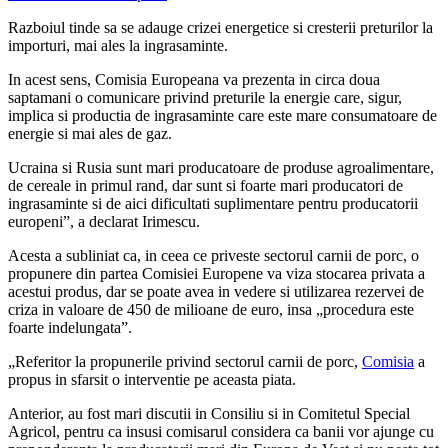
Razboiul tinde sa se adauge crizei energetice si cresterii preturilor la
importuri, mai ales la ingrasaminte.
In acest sens, Comisia Europeana va prezenta in circa doua
saptamani o comunicare privind preturile la energie care, sigur,
implica si productia de ingrasaminte care este mare consumatoare de
energie si mai ales de gaz.
Ucraina si Rusia sunt mari producatoare de produse agroalimentare,
de cereale in primul rand, dar sunt si foarte mari producatori de
ingrasaminte si de aici dificultati suplimentare pentru producatorii
europeni”, a declarat Irimescu.
Acesta a subliniat ca, in ceea ce priveste sectorul carnii de porc, o
propunere din partea Comisiei Europene va viza stocarea privata a
acestui produs, dar se poate avea in vedere si utilizarea rezervei de
criza in valoare de 450 de milioane de euro, insa „procedura este
foarte indelungata”.
„Referitor la propunerile privind sectorul carnii de porc,
Comisia
a
propus in sfarsit o interventie pe aceasta piata.
Anterior, au fost mari discutii in Consiliu si in Comitetul Special
Agricol, pentru ca insusi comisarul considera ca banii vor ajunge cu