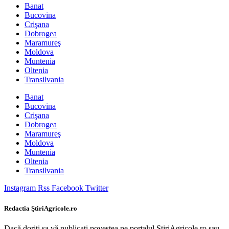
Banat
Bucovina
Crişana
Dobrogea
Maramureş
Moldova
Muntenia
Oltenia
Transilvania
Banat
Bucovina
Crişana
Dobrogea
Maramureş
Moldova
Muntenia
Oltenia
Transilvania
Instagram
Rss
Facebook
Twitter
Redactia ŞtiriAgricole.ro
Dacă doriţi sa vă publicati povestea pe portalul StiriAgricole.ro sau