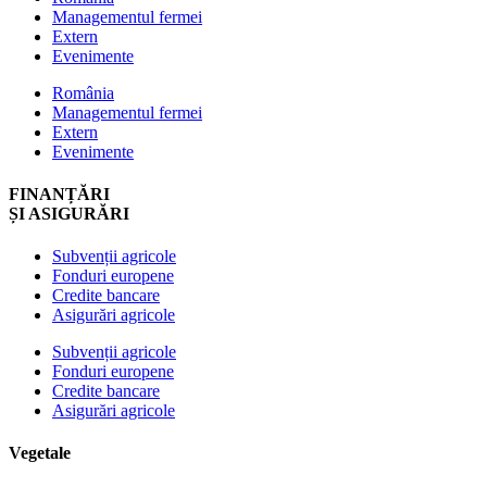
Managementul fermei
Extern
Evenimente
România
Managementul fermei
Extern
Evenimente
FINANȚĂRI
ȘI ASIGURĂRI
Subvenții agricole
Fonduri europene
Credite bancare
Asigurări agricole
Subvenții agricole
Fonduri europene
Credite bancare
Asigurări agricole
Vegetale