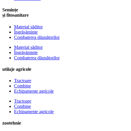
Semințe
și fitosanitare
Material săditor
Îngrășăminte
Combaterea dăunătorilor
Material săditor
Îngrășăminte
Combaterea dăunătorilor
utilaje agricole
Tractoare
Combine
Echipamente agricole
Tractoare
Combine
Echipamente agricole
zootehnie