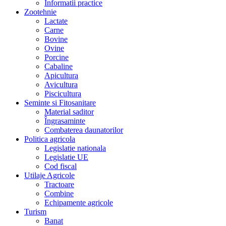
Informatii practice
Zootehnie
Lactate
Carne
Bovine
Ovine
Porcine
Cabaline
Apicultura
Avicultura
Piscicultura
Seminte si Fitosanitare
Material saditor
Îngrasaminte
Combaterea daunatorilor
Politica agricola
Legislatie nationala
Legislatie UE
Cod fiscal
Utilaje Agricole
Tractoare
Combine
Echipamente agricole
Turism
Banat