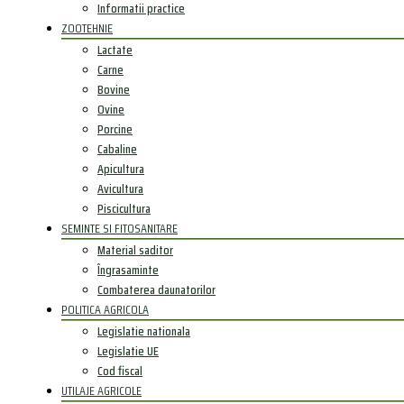
Informatii practice
ZOOTEHNIE
Lactate
Carne
Bovine
Ovine
Porcine
Cabaline
Apicultura
Avicultura
Piscicultura
SEMINTE SI FITOSANITARE
Material saditor
Îngrasaminte
Combaterea daunatorilor
POLITICA AGRICOLA
Legislatie nationala
Legislatie UE
Cod fiscal
UTILAJE AGRICOLE