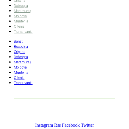
Crişana
Dobrogea
Maramureş
Moldova
Muntenia
Oltenia
Transilvania
Banat
Bucovina
Crişana
Dobrogea
Maramureş
Moldova
Muntenia
Oltenia
Transilvania
Instagram
Rss
Facebook
Twitter