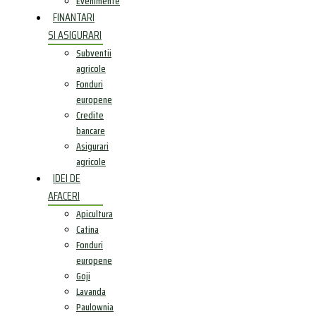
Evenimente
FINANTARI
SI ASIGURARI
Subventii
agricole
Fonduri
europene
Credite
bancare
Asigurari
agricole
IDEI DE
AFACERI
Apicultura
Catina
Fonduri
europene
Goji
Lavanda
Paulownia