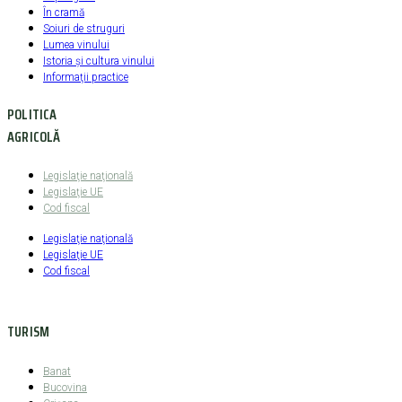
În cramă
Soiuri de struguri
Lumea vinului
Istoria şi cultura vinului
Informaţii practice
POLITICA
AGRICOLĂ
Legislaţie naţională
Legislaţie UE
Cod fiscal
Legislaţie naţională
Legislaţie UE
Cod fiscal
TURISM
Banat
Bucovina