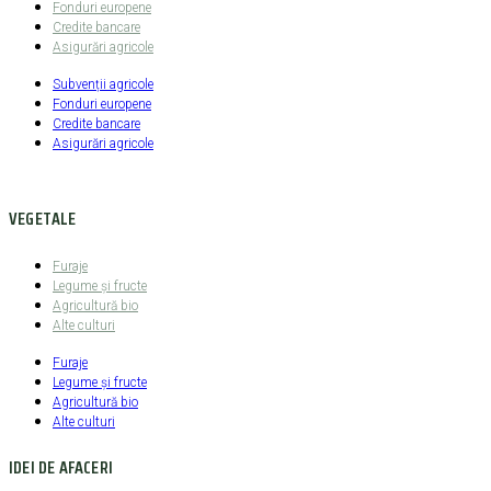
Fonduri europene
Credite bancare
Asigurări agricole
Subvenții agricole
Fonduri europene
Credite bancare
Asigurări agricole
VEGETALE
Furaje
Legume şi fructe
Agricultură bio
Alte culturi
Furaje
Legume şi fructe
Agricultură bio
Alte culturi
IDEI DE AFACERI