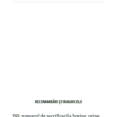
RECOMANDĂRI ȘTIRIAGRICOLE
INS: numarul de sacrificarila bovine, ovine,