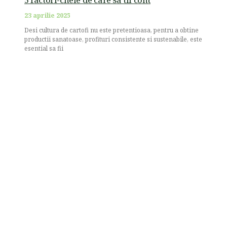
5 factori-cheie de care sa tii cont
23 aprilie 2025
Desi cultura de cartofi nu este pretentioasa, pentru a obtine
productii sanatoase, profituri consistente si sustenabile, este
esential sa fii