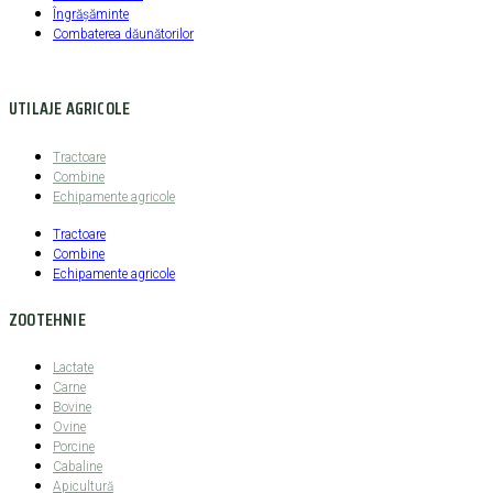
Îngrășăminte
Combaterea dăunătorilor
UTILAJE AGRICOLE
Tractoare
Combine
Echipamente agricole
Tractoare
Combine
Echipamente agricole
ZOOTEHNIE
Lactate
Carne
Bovine
Ovine
Porcine
Cabaline
Apicultură