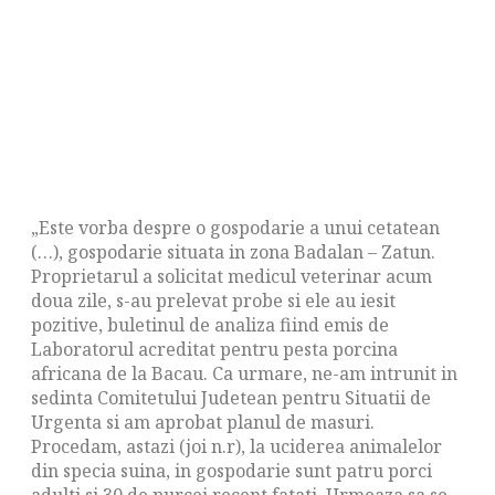
„Este vorba despre o gospodarie a unui cetatean
(…), gospodarie situata in zona Badalan – Zatun.
Proprietarul a solicitat medicul veterinar acum
doua zile, s-au prelevat probe si ele au iesit
pozitive, buletinul de analiza fiind emis de
Laboratorul acreditat pentru pesta porcina
africana de la Bacau. Ca urmare, ne-am intrunit in
sedinta Comitetului Judetean pentru Situatii de
Urgenta si am aprobat planul de masuri.
Procedam, astazi (joi n.r), la uciderea animalelor
din specia suina, in gospodarie sunt patru porci
adulti si 30 de purcei recent fatati. Urmeaza sa se