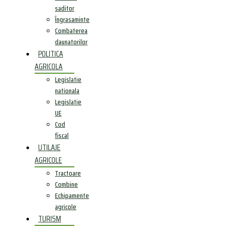
saditor
Îngrasaminte
Combaterea
daunatorilor
POLITICA
AGRICOLA
Legislatie
nationala
Legislatie
UE
Cod
fiscal
UTILAJE
AGRICOLE
Tractoare
Combine
Echipamente
agricole
TURISM