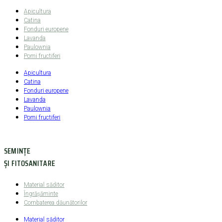
Apicultura
Catina
Fonduri europene
Lavanda
Paulownia
Pomi fructiferi
Apicultura
Catina
Fonduri europene
Lavanda
Paulownia
Pomi fructiferi
SEMINȚE
ȘI FITOSANITARE
Material săditor
Îngrășăminte
Combaterea dăunătorilor
Material săditor