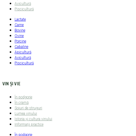
Avicultură
Piscicultură
Lactate
Carne
Bovine
Ovine
Porcine
Cabaline
Apicultură
Avicultură
Piscicultură
VIN ȘI VIE
În podgorie
În cramă
Soiuri de struguri
Lumea vinului
Istoria şi cultura vinului
Informaţii practice
În podgorie