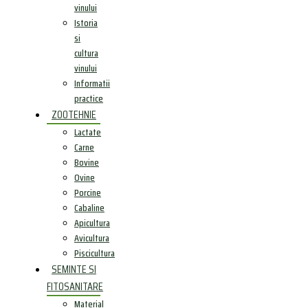
vinului
Istoria
si
cultura
vinului
Informatii
practice
ZOOTEHNIE
Lactate
Carne
Bovine
Ovine
Porcine
Cabaline
Apicultura
Avicultura
Piscicultura
SEMINTE SI
FITOSANITARE
Material