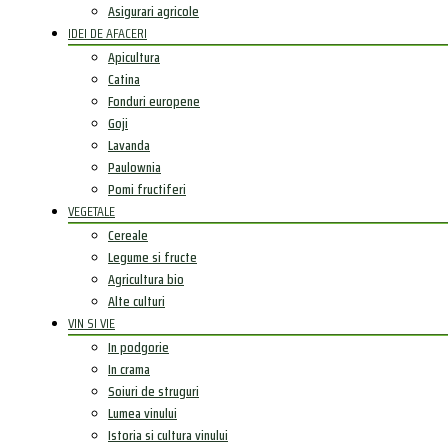
Asigurari agricole
IDEI DE AFACERI
Apicultura
Catina
Fonduri europene
Goji
Lavanda
Paulownia
Pomi fructiferi
VEGETALE
Cereale
Legume si fructe
Agricultura bio
Alte culturi
VIN SI VIE
In podgorie
In crama
Soiuri de struguri
Lumea vinului
Istoria si cultura vinului