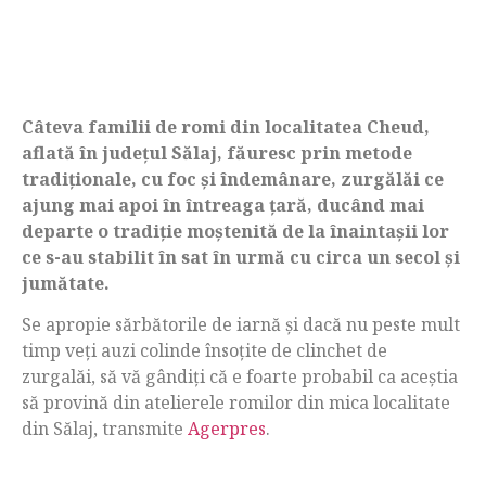
Câteva familii de romi din localitatea Cheud,
aflată în județul Sălaj, făuresc prin metode
tradiționale, cu foc și îndemânare, zurgălăi ce
ajung mai apoi în întreaga țară, ducând mai
departe o tradiție moștenită de la înaintașii lor
ce s-au stabilit în sat în urmă cu circa un secol și
jumătate.
Se apropie sărbătorile de iarnă și dacă nu peste mult
timp veți auzi colinde însoțite de clinchet de
zurgalăi, să vă gândiți că e foarte probabil ca aceștia
să provină din atelierele romilor din mica localitate
din Sălaj, transmite
Agerpres
.