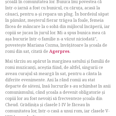
școală în comunitatea lor. Bunica îmi povestea că
într-o iarnă a fost cu bunicul, cu căruța, acasă la
căuaci, pentru a-și repara un plug. În bordeiul săpat
în pământ, meșterul fierar trăgea la foale, femeia
făcea de mâncare la o sobă din mijlocul încăperii, iar
copiii se jucau în jurul lor. Mi-a spus bunica mea că
așa bucurie într-o familie n-a văzut niciodată”,
povestește Mariana Cozma, învățătoare la școala de
romi din sat, citată de
Agerpres
.
Mai târziu au apărut la marginea satului și familii de
romi muzicanți, aceștia fiind, de altfel, singurii ce
aveau curajul să meargă în sat, pentru a cânta la
diferite evenimente. Ani la rând romii au stat
departe de săteni, însă lucrurile s-au schimbat în anii
comunismului, când școala a devenit obligatorie și
copiii lor au fost nevoiți să frecventeze școala din
Cheud. Grădinița și clasele I-IV le făceau în
comunitatea lor, într-o casă a unui rom, iar clasele V-