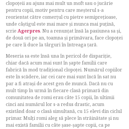
clopoțeii au ajuns mai mult un moft sau o jucărie
pentru copii, motiv pentru care meșterul s-a
reorientat către comerțul cu pietre semiprețioase,
unde câștigul este mai mare și munca mai puțină,
scrie
Agerpres
. Nu a renunțat însă la pasiunea sa și,
de două ori pe an, toamna și primăvara, face clopoței
pe care îi duce la târguri în întreaga țară.
Meseria sa este însă una în pericol de dispariție,
chiar dacă acum mai sunt în șapte familii care
fabrică în mod tradițional clopoței. Numărul copiilor
este în scădere, iar cei care mai sunt încă în sat nu
par a fi atrași de acest gen de muncă. Dacă nu cu
mult timp în urmă în fiecare clasă primară din
comunitatea de romi erau câte 15 copii, în ultimii
cinci ani numărul lor s-a redus drastic, acum
existând doar o clasă simultană, cu 15 elevi din ciclul
primar. Mulți romi aleg să plece în străinătate și nu
mai există familii cu câte șase-șapte copii, ca pe