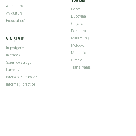
Apicultură
Banat
Avicultură
Bucovina
Piscicultură
Crişana
Dobrogea
VIN ȘI VIE
Maramureş
Moldova
În podgorie
Muntenia
În cramă
Oltenia
Soiuri de struguri
Transilvania
Lumea vinului
Istoria şi cultura vinului
Informaţii practice