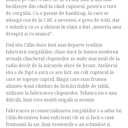
încălzește din când în când cuptorul, pentru o tură
de zurgălăi. Cu o pensie de handicap, la care se
adaugă cea de la CAP, a nevestei, e greu de trăit, dar
e mândru că ce a obținut în viață a fost „meseria asta
dreaptă și cu muncă”.
Fiul său Călin duce însă mai departe tradiția
fabricării zurgălăilor, chiar dacă în lumea modernă
actuală clinchetul clopoțeilor se aude mai mult de la
radio decât de la micuțele sfere de bronz. Atelierul
său e de fapt o șură ce are într-un colț cuptorul în
care se topește cuprul, lângă care stau frumos
aliniate două rânduri de brățări duble de tablă,
utilizate la fabricarea clopoțeilor. Tehnica nu e una
dificilă, însă cere multă migală și atenție.
Fabricarea și comercializarea zurgălăilor i-a adus lui
Călin Rezmiveș bani suficienți cât să-și facă o casă
frumoasă în sat, însă vremurile s-au schimbat și