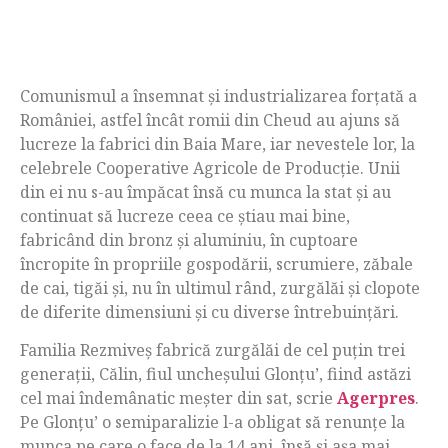
Comunismul a însemnat și industrializarea forțată a
României, astfel încât romii din Cheud au ajuns să
lucreze la fabrici din Baia Mare, iar nevestele lor, la
celebrele Cooperative Agricole de Producție. Unii
din ei nu s-au împăcat însă cu munca la stat și au
continuat să lucreze ceea ce știau mai bine,
fabricând din bronz și aluminiu, în cuptoare
încropite în propriile gospodării, scrumiere, zăbale
de cai, tigăi și, nu în ultimul rând, zurgălăi și clopote
de diferite dimensiuni și cu diverse întrebuințări.
Familia Rezmiveș fabrică zurgălăi de cel puțin trei
generații, Călin, fiul uncheșului Glonțu’, fiind astăzi
cel mai îndemânatic meșter din sat, scrie
Agerpres
.
Pe Glonțu’ o semiparalizie l-a obligat să renunțe la
munca pe care o face de la 14 ani, însă și așa mai