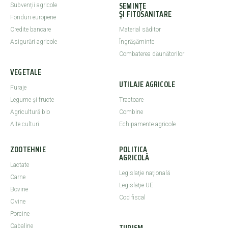
SEMINȚE
Subvenții agricole
ȘI FITOSANITARE
Fonduri europene
Credite bancare
Material săditor
Asigurări agricole
Îngrășăminte
Combaterea dăunătorilor
VEGETALE
UTILAJE AGRICOLE
Furaje
Legume şi fructe
Tractoare
Agricultură bio
Combine
Alte culturi
Echipamente agricole
ZOOTEHNIE
POLITICA
AGRICOLĂ
Lactate
Legislaţie naţională
Carne
Legislaţie UE
Bovine
Cod fiscal
Ovine
Porcine
TURISM
Cabaline