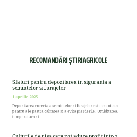
RECOMANDĂRI ȘTIRIAGRICOLE
Sfaturi pentru depozitarea in siguranta a
semintelor si furajelor
1 aprilie 2025
Depozitarea corecta a semintelor si furajelor este esentiala
pentru a le pastra calitatea si a evita pierderile. Umiditatea,
temperatura si
Culturile de nisa care pot aduce profit intr-o