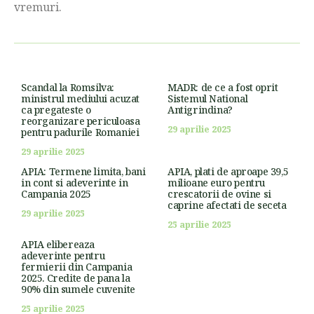
vremuri.
Scandal la Romsilva:
MADR: de ce a fost oprit
ministrul mediului acuzat
Sistemul National
ca pregateste o
Antigrindina?
reorganizare periculoasa
29 aprilie 2025
pentru padurile Romaniei
29 aprilie 2025
APIA: Termene limita, bani
APIA, plati de aproape 39,5
in cont si adeverinte in
milioane euro pentru
Campania 2025
crescatorii de ovine si
caprine afectati de seceta
29 aprilie 2025
25 aprilie 2025
APIA elibereaza
adeverinte pentru
fermierii din Campania
2025. Credite de pana la
90% din sumele cuvenite
25 aprilie 2025