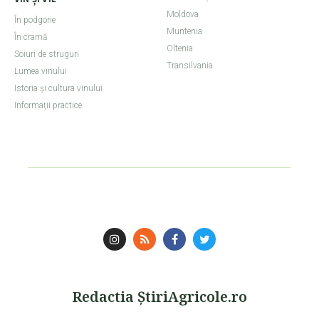
Moldova
În podgorie
Muntenia
În cramă
Oltenia
Soiuri de struguri
Transilvania
Lumea vinului
Istoria şi cultura vinului
Informaţii practice
Redactia ŞtiriAgricole.ro