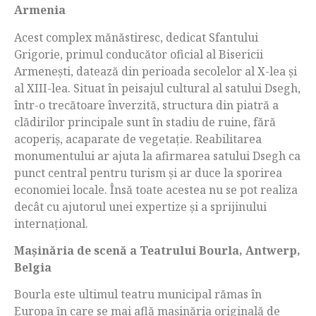
Armenia
Acest complex mănăstiresc, dedicat Sfantului
Grigorie, primul conducător oficial al Bisericii
Armenești, datează din perioada secolelor al X-lea și
al XIII-lea. Situat în peisajul cultural al satului Dsegh,
într-o trecătoare înverzită, structura din piatră a
clădirilor principale sunt în stadiu de ruine, fără
acoperiș, acaparate de vegetație. Reabilitarea
monumentului ar ajuta la afirmarea satului Dsegh ca
punct central pentru turism și ar duce la sporirea
economiei locale. Însă toate acestea nu se pot realiza
decât cu ajutorul unei expertize și a sprijinului
internațional.
Ma
ș
inăria de scenă a Teatrului Bourla, Antwerp,
Belgia
Bourla este ultimul teatru municipal rămas în
Europa ȋn care se mai află maşinăria originală de