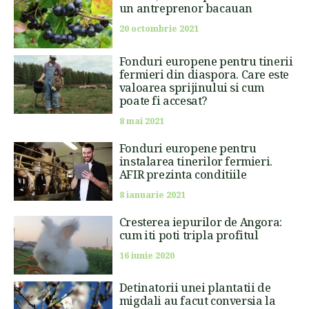
un antreprenor bacauan
20 octombrie 2021
Fonduri europene pentru tinerii
fermieri din diaspora. Care este
valoarea sprijinului si cum
poate fi accesat?
8 mai 2021
Fonduri europene pentru
instalarea tinerilor fermieri.
AFIR prezinta conditiile
8 ianuarie 2021
Cresterea iepurilor de Angora:
cum iti poti tripla profitul
16 iunie 2020
Detinatorii unei plantatii de
migdali au facut conversia la