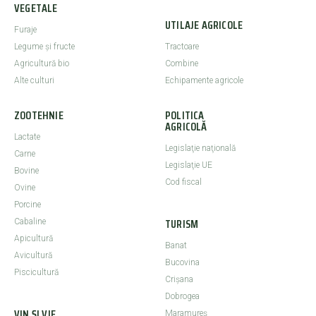
VEGETALE
UTILAJE AGRICOLE
Furaje
Legume şi fructe
Tractoare
Agricultură bio
Combine
Alte culturi
Echipamente agricole
ZOOTEHNIE
POLITICA
AGRICOLĂ
Lactate
Legislaţie naţională
Carne
Legislaţie UE
Bovine
Cod fiscal
Ovine
Porcine
TURISM
Cabaline
Apicultură
Banat
Avicultură
Bucovina
Piscicultură
Crişana
Dobrogea
VIN ȘI VIE
Maramureş