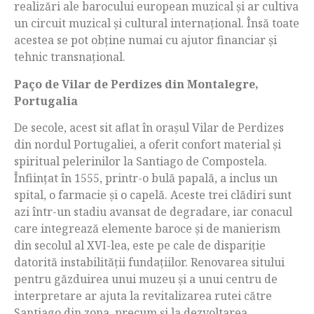
realizări ale barocului european muzical și ar cultiva
un circuit muzical și cultural internațional. Însă toate
acestea se pot obține numai cu ajutor financiar și
tehnic transnațional.
Paço de Vilar de Perdizes din Montalegre,
Portugalia
De secole, acest sit aflat în orașul Vilar de Perdizes
din nordul Portugaliei, a oferit confort material și
spiritual pelerinilor la Santiago de Compostela.
Înființat în 1555, printr-o bulă papală, a inclus un
spital, o farmacie și o capelă. Aceste trei clădiri sunt
azi într-un stadiu avansat de degradare, iar conacul
care integrează elemente baroce și de manierism
din secolul al XVI-lea, este pe cale de dispariție
datorită instabilității fundațiilor. Renovarea sitului
pentru găzduirea unui muzeu și a unui centru de
interpretare ar ajuta la revitalizarea rutei către
Santiago din zona, precum și la dezvoltarea