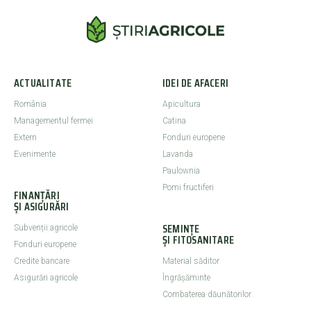
ACTUALITATE
IDEI DE AFACERI
România
Apicultura
Managementul fermei
Catina
Extern
Fonduri europene
Evenimente
Lavanda
Paulownia
Pomi fructiferi
FINANȚĂRI
ȘI ASIGURĂRI
SEMINȚE
Subvenții agricole
ȘI FITOSANITARE
Fonduri europene
Credite bancare
Material săditor
Asigurări agricole
Îngrășăminte
Combaterea dăunătorilor