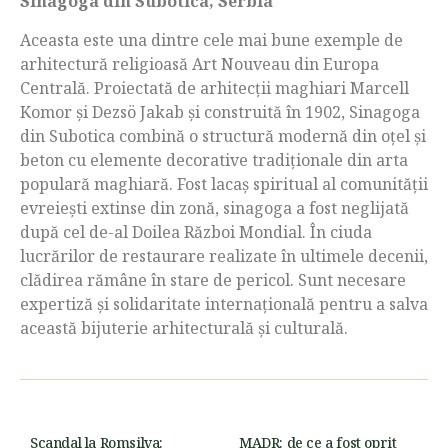
Sinagoga din Subotica, Serbia
Aceasta este una dintre cele mai bune exemple de
arhitectură religioasă Art Nouveau din Europa
Centrală. Proiectată de arhitecții maghiari Marcell
Komor și Dezsö Jakab și construită în 1902, Sinagoga
din Subotica combină o structură modernă din oțel și
beton cu elemente decorative tradiționale din arta
populară maghiară. Fost lacaș spiritual al comunității
evreiești extinse din zonă, sinagoga a fost neglijată
după cel de-al Doilea Război Mondial. În ciuda
lucrărilor de restaurare realizate în ultimele decenii,
clădirea rămâne în stare de pericol. Sunt necesare
expertiză și solidaritate internațională pentru a salva
această bijuterie arhitecturală și culturală.
Scandal la Romsilva:
MADR: de ce a fost oprit