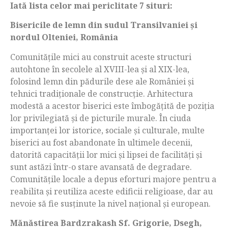
Iată lista celor mai periclitate 7 situri:
Bisericile de lemn din sudul Transilvaniei
ș
i
nordul Olteniei, România
Comunitățile mici au construit aceste structuri
autohtone în secolele al XVIII-lea și al XIX-lea,
folosind lemn din pădurile dese ale României și
tehnici tradiționale de construcție. Arhitectura
modestă a acestor biserici este îmbogățită de poziția
lor privilegiată și de picturile murale. În ciuda
importanței lor istorice, sociale și culturale, multe
biserici au fost abandonate în ultimele decenii,
datorită capacității lor mici și lipsei de facilități și
sunt astăzi într-o stare avansată de degradare.
Comunitățile locale a depus eforturi majore pentru a
reabilita și reutiliza aceste edificii religioase, dar au
nevoie să fie susținute la nivel național și european.
Mănăstirea Bardzrakash Sf. Grigorie, Dsegh,