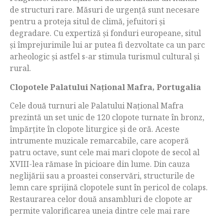
de structuri rare. Măsuri de urgență sunt necesare
pentru a proteja situl de climă, jefuitori și
degradare. Cu expertiză și fonduri europeane, situl
și împrejurimile lui ar putea fi dezvoltate ca un parc
arheologic și astfel s-ar stimula turismul cultural și
rural.
Clopotele Palatului Na
ț
ional Mafra, Portugalia
Cele două turnuri ale Palatului Național Mafra
prezintă un set unic de 120 clopote turnate în bronz,
împărțite în clopote liturgice și de oră. Aceste
intrumente muzicale remarcabile, care acoperă
patru octave, sunt cele mai mari clopote de secol al
XVIII-lea rămase în picioare din lume. Din cauza
neglijării sau a proastei conservări, structurile de
lemn care sprijină clopotele sunt în pericol de colaps.
Restaurarea celor două ansambluri de clopote ar
permite valorificarea uneia dintre cele mai rare