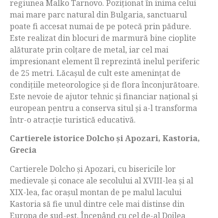
regiunea Malko Tarnovo. Poziționat în inima celui
mai mare parc natural din Bulgaria, sanctuarul
poate fi accesat numai de pe potecă prin pădure.
Este realizat din blocuri de marmură bine cioplite
alăturate prin colțare de metal, iar cel mai
impresionant element îl reprezintă inelul periferic
de 25 metri. Lăcașul de cult este amenințat de
condițiile meteorologice și de flora înconjurătoare.
Este nevoie de ajutor tehnic și financiar național și
european pentru a conserva situl și a-l transforma
într-o atracție turistică educativă.
Cartierele istorice Dolcho
ș
i Apozari, Kastoria,
Grecia
Cartierele Dolcho și Apozari, cu bisericile lor
medievale și conace ale secolului al XVIII-lea și al
XIX-lea, fac orașul montan de pe malul lacului
Kastoria să fie unul dintre cele mai distinse din
Europa de sud-est. Începând cu cel de-al Doilea