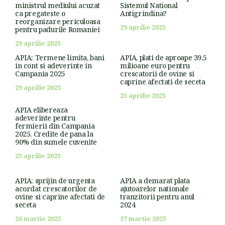
ministrul mediului acuzat
Sistemul National
ca pregateste o
Antigrindina?
reorganizare periculoasa
29 aprilie 2025
pentru padurile Romaniei
29 aprilie 2025
APIA: Termene limita, bani
APIA, plati de aproape 39,5
in cont si adeverinte in
milioane euro pentru
Campania 2025
crescatorii de ovine si
caprine afectati de seceta
29 aprilie 2025
25 aprilie 2025
APIA elibereaza
adeverinte pentru
fermierii din Campania
2025. Credite de pana la
90% din sumele cuvenite
25 aprilie 2025
APIA: sprijin de urgenta
APIA a demarat plata
acordat crescatorilor de
ajutoarelor nationale
ovine si caprine afectati de
tranzitorii pentru anul
seceta
2024
26 martie 2025
17 martie 2025