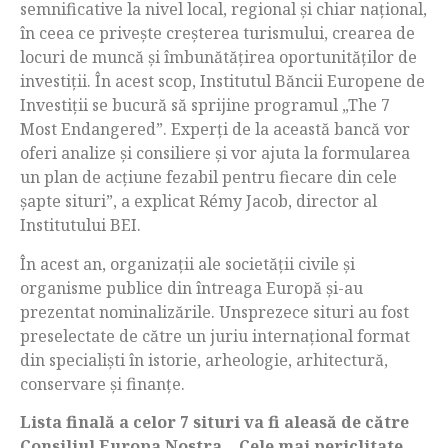
semnificative la nivel local, regional și chiar național,
în ceea ce privește creșterea turismului, crearea de
locuri de muncă și îmbunătățirea oportunităților de
investiții. În acest scop, Institutul Băncii Europene de
Investiții se bucură să sprijine programul „The 7
Most Endangered”. Experți de la această bancă vor
oferi analize și consiliere și vor ajuta la formularea
un plan de acțiune fezabil pentru fiecare din cele
șapte situri”, a explicat Rémy Jacob, director al
Institutului BEI.
În acest an, organizații ale societății civile și
organisme publice din întreaga Europă şi-au
prezentat nominalizările. Unsprezece situri au fost
preselectate de către un juriu internațional format
din specialiști în istorie, arheologie, arhitectură,
conservare și finanțe.
Lista finală a celor 7 situri va fi aleasă de către
Consiliul Europa Nostra. „Cele mai periclitate