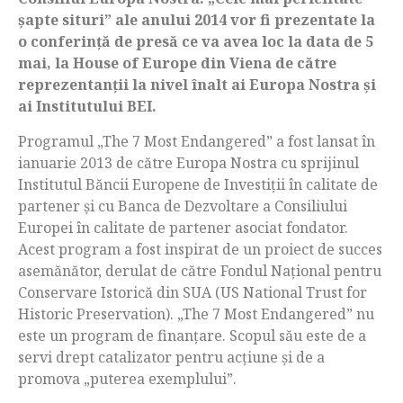
ș
apte situri” ale anului 2014 vor fi prezentate la
o conferin
ț
ă de presă
ce va avea loc la data de 5
mai, la House of Europe din Viena de către
reprezentan
ț
ii la nivel înalt ai Europa Nostra
ș
i
ai Institutului BEI.
Programul „The 7 Most Endangered” a fost lansat în
ianuarie 2013 de către Europa Nostra cu sprijinul
Institutul Băncii Europene de Investiții în calitate de
partener și cu Banca de Dezvoltare a Consiliului
Europei în calitate de partener asociat fondator.
Acest program a fost inspirat de un proiect de succes
asemănător, derulat de către Fondul Naţional pentru
Conservare Istorică din SUA (US National Trust for
Historic Preservation). „The 7 Most Endangered” nu
este un program de finanțare. Scopul său este de a
servi drept catalizator pentru acțiune și de a
promova „puterea exemplului”.