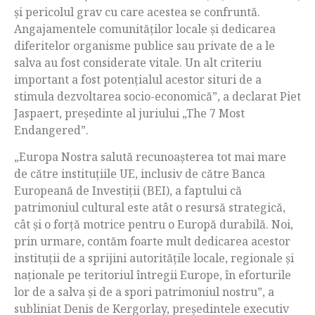
şi pericolul grav cu care acestea se confruntă.
Angajamentele comunităților locale și dedicarea
diferitelor organisme publice sau private de a le
salva au fost considerate vitale. Un alt criteriu
important a fost potențialul acestor situri de a
stimula dezvoltarea socio-economică”, a declarat Piet
Jaspaert, preşedinte al juriului „The 7 Most
Endangered”.
„Europa Nostra salută recunoașterea tot mai mare
de către instituțiile UE, inclusiv de către Banca
Europeană de Investiții (BEI), a faptului că
patrimoniul cultural este atât o resursă strategică,
cât și o forță motrice pentru o Europă durabilă. Noi,
prin urmare, contăm foarte mult dedicarea acestor
instituții de a sprijini autoritățile locale, regionale și
naționale pe teritoriul întregii Europe, în eforturile
lor de a salva și de a spori patrimoniul nostru”, a
subliniat Denis de Kergorlay, președintele executiv