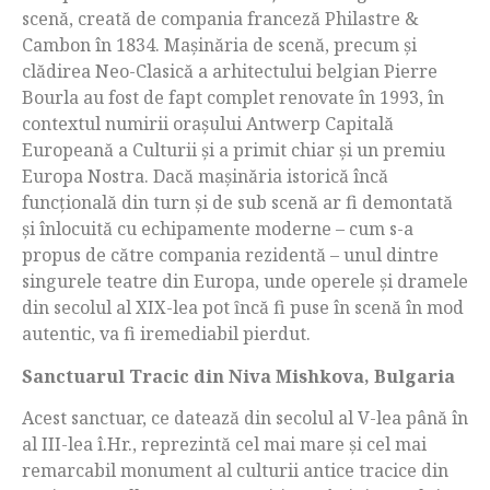
scenă, creată de compania franceză Philastre &
Cambon în 1834. Mașinăria de scenă, precum și
clădirea Neo-Clasică a arhitectului belgian Pierre
Bourla au fost de fapt complet renovate în 1993, în
contextul numirii oraşului Antwerp Capitală
Europeană a Culturii și a primit chiar şi un premiu
Europa Nostra. Dacă mașinăria istorică încă
funcțională din turn și de sub scenă ar fi demontată
și înlocuită cu echipamente moderne – cum s-a
propus de către compania rezidentă – unul dintre
singurele teatre din Europa, unde operele și dramele
din secolul al XIX-lea pot ȋncă fi puse în scenă în mod
autentic, va fi iremediabil pierdut.
Sanctuarul Tracic din Niva Mishkova, Bulgaria
Acest sanctuar, ce datează din secolul al V-lea până în
al III-lea î.Hr., reprezintă cel mai mare și cel mai
remarcabil monument al culturii antice tracice din