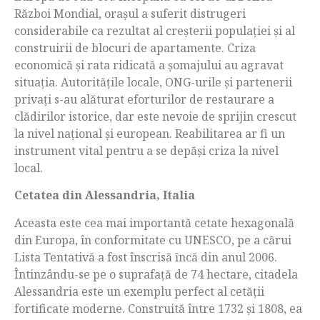
Război Mondial, orașul a suferit distrugeri
considerabile ca rezultat al creșterii populației și al
construirii de blocuri de apartamente. Criza
economică și rata ridicată a șomajului au agravat
situația. Autoritățile locale, ONG-urile și partenerii
privați s-au alăturat eforturilor de restaurare a
clădirilor istorice, dar este nevoie de sprijin crescut
la nivel național și european. Reabilitarea ar fi un
instrument vital pentru a se depăși criza la nivel
local.
Cetatea din Alessandria, Italia
Aceasta este cea mai importantă cetate hexagonală
din Europa, în conformitate cu UNESCO, pe a cărui
Lista Tentativă a fost înscrisă ȋncă din anul 2006.
Întinzându-se pe o suprafață de 74 hectare, citadela
Alessandria este un exemplu perfect al cetății
fortificate moderne. Construită între 1732 și 1808, ea