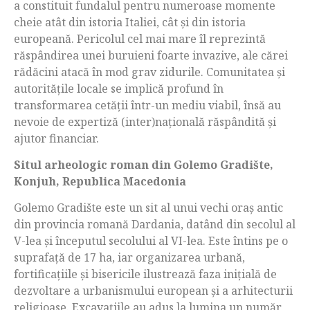
a constituit fundalul pentru numeroase momente
cheie atât din istoria Italiei, cât și din istoria
europeană. Pericolul cel mai mare îl reprezintă
răspândirea unei buruieni foarte invazive, ale cărei
rădăcini atacă în mod grav zidurile. Comunitatea și
autoritățile locale se implică profund în
transformarea cetății într-un mediu viabil, însă au
nevoie de expertiză (inter)națională răspândită și
ajutor financiar.
Situl arheologic roman din Golemo Gradište,
Konjuh, Republica Macedonia
Golemo Gradište este un sit al unui vechi oraș antic
din provincia romană Dardania, datând din secolul al
V-lea și începutul secolului al VI-lea. Este întins pe o
suprafață de 17 ha, iar organizarea urbană,
fortificațiile și bisericile ilustrează faza inițială de
dezvoltare a urbanismului european și a arhitecturii
religioase. Excavațiile au adus la lumina un număr