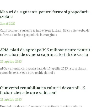
Masuri de siguranta pentru ferme si gospodarii
izolate
2 mai 2025
Cand locuiesti sau lucrezi intr-o zona izolata, fie ca este vorba de
o ferma sau de o gospodarie la marginea
APIA, plati de aproape 39,5 milioane euro pentru
crescatorii de ovine si caprine afectati de seceta
25 aprilie 2025
APIA a anuntat ca, pana la data de 17 aprilie 2025, a fost platita
suma de 39.515.923 euro (echivalentul a
Cum cresti rentabilitatea culturii de cartofi – 5
factori-cheie de care sa tii cont
23 aprilie 2025
Desi cultura de cartofi nu este pretentioasa, pentru a obtine