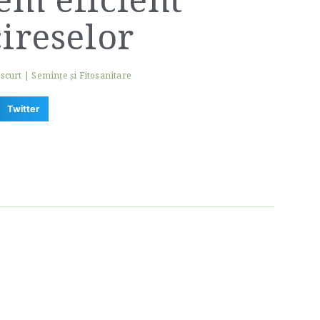
ireselor
 scurt
|
Seminţe şi Fitosanitare
Twitter