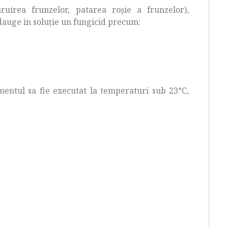
ruirea frunzelor, patarea roşie a frunzelor),
adauge in soluţie un fungicid precum:
mentul sa fie executat la temperaturi sub 23°C,