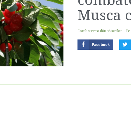
Musca c
Combaterea dăunătorilor
|
Pe
Facebook