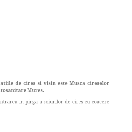
tiile de cires si visin este Musca cireselor
Fitosanitare Mures.
ntrarea in pirga a soiurilor de cireş cu coacere