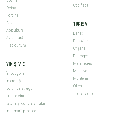
Bovine
Cod fiscal
Ovine
Porcine
TURISM
Cabaline
Apicultură
Banat
Avicultură
Bucovina
Piscicultură
Crişana
Dobrogea
VIN ȘI VIE
Maramureş
Moldova
În podgorie
Muntenia
În cramă
Oltenia
Soiuri de struguri
Transilvania
Lumea vinului
Istoria şi cultura vinului
Informaţii practice