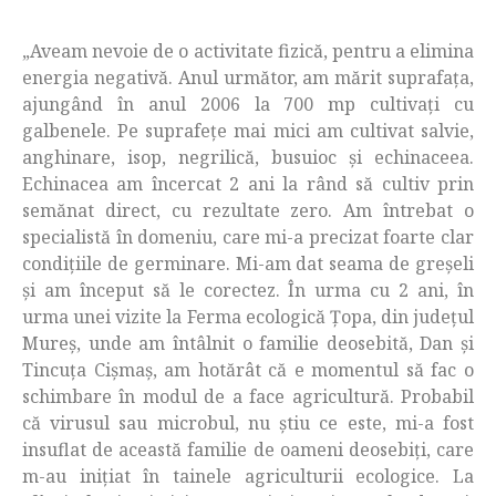
„Aveam nevoie de o activitate fizică, pentru a elimina
energia negativă. Anul următor, am mărit suprafața,
ajungând în anul 2006 la 700 mp cultivați cu
galbenele. Pe suprafețe mai mici am cultivat salvie,
anghinare, isop, negrilică, busuioc și echinaceea.
Echinacea am încercat 2 ani la rând să cultiv prin
semănat direct, cu rezultate zero. Am întrebat o
specialistă în domeniu, care mi-a precizat foarte clar
condițiile de germinare. Mi-am dat seama de greșeli
și am început să le corectez. În urma cu 2 ani, în
urma unei vizite la Ferma ecologică Țopa, din județul
Mureș, unde am întâlnit o familie deosebită, Dan și
Tincuța Cișmaș, am hotărât că e momentul să fac o
schimbare în modul de a face agricultură. Probabil
că virusul sau microbul, nu știu ce este, mi-a fost
insuflat de această familie de oameni deosebiți, care
m-au inițiat în tainele agriculturii ecologice. La