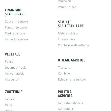
Paulownia
Pomi fructiferi
FINANȚĂRI
ȘI ASIGURĂRI
SEMINȚE
Subvenții agricole
ȘI FITOSANITARE
Fonduri europene
Credite bancare
Material săditor
Asigurări agricole
Îngrășăminte
Combaterea dăunătorilor
VEGETALE
UTILAJE AGRICOLE
Furaje
Legume şi fructe
Tractoare
Agricultură bio
Combine
Alte culturi
Echipamente agricole
ZOOTEHNIE
POLITICA
AGRICOLĂ
Lactate
Legislaţie naţională
Carne
Legislaţie UE