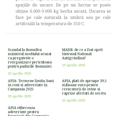
spaţiile de uscare. De pe un hectar se poate
obţine 6.000-9.000 kg herba uscată. Uscarea se
face pe cale naturală la umbră sau pe cale
artificială la temperatura de 350 C.
Scandal la Romsilva:
MADR: de ce a fost oprit
ministrul mediului acuzat
Sistemul National
ca pregateste o
Antigrindina?
reorganizare periculoasa
29 aprilie 2025
pentru padurile Romaniei
29 aprilie 2025
APIA: Termene limita, bani
APIA, plati de aproape 39,5
in cont si adeverinte in
milioane euro pentru
Campania 2025
crescatorii de ovine si
caprine afectati de seceta
29 aprilie 2025
25 aprilie 2025
APIA elibereaza
adeverinte pentru
fermierii din Campania