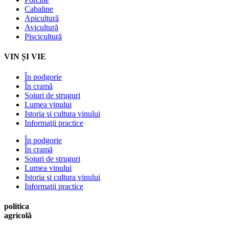
Cabaline
Apicultură
Avicultură
Piscicultură
VIN ȘI VIE
În podgorie
În cramă
Soiuri de struguri
Lumea vinului
Istoria şi cultura vinului
Informaţii practice
În podgorie
În cramă
Soiuri de struguri
Lumea vinului
Istoria şi cultura vinului
Informaţii practice
politica
agricolă