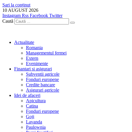
Sari la conținut
10 AUGUST 2026
Instagram
Rss
Facebook
Twitter
Caută
Actualitate
Romania
Managementul fermei
Extern
Evenimente
Finantari si asigurari
Subventii agricole
Fonduri europene
Credite bancare
Asigurari agricole
Idei de afaceri
Apicultura
Catina
Fonduri europene
Goji
Lavanda
Paulownia