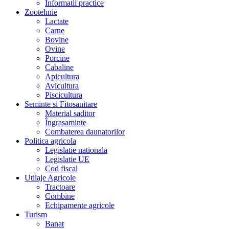
Informatii practice
Zootehnie
Lactate
Carne
Bovine
Ovine
Porcine
Cabaline
Apicultura
Avicultura
Piscicultura
Seminte si Fitosanitare
Material saditor
Îngrasaminte
Combaterea daunatorilor
Politica agricola
Legislatie nationala
Legislatie UE
Cod fiscal
Utilaje Agricole
Tractoare
Combine
Echipamente agricole
Turism
Banat