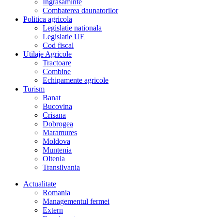
Îngrasaminte
Combaterea daunatorilor
Politica agricola
Legislatie nationala
Legislatie UE
Cod fiscal
Utilaje Agricole
Tractoare
Combine
Echipamente agricole
Turism
Banat
Bucovina
Crisana
Dobrogea
Maramures
Moldova
Muntenia
Oltenia
Transilvania
Actualitate
Romania
Managementul fermei
Extern