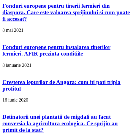
Fonduri europene pentru tinerii fermieri din
diaspora. Care este valoarea sprijinului si cum poate
fi accesat?
8 mai 2021
Fonduri europene pentru instalarea tinerilor
fermieri. AFIR prezinta conditiile
8 ianuarie 2021
Cresterea iepurilor de Angora: cum iti poti tripla
profitul
16 iunie 2020
Detinatorii unei plantatii de migdali au facut
conversia la agricultura ecologica. Ce sprijin au
primit de la stat?