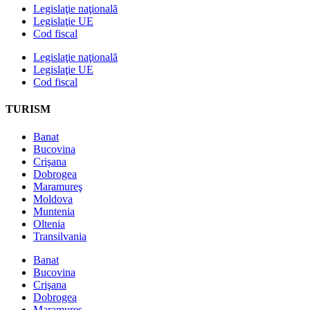
Legislaţie naţională
Legislaţie UE
Cod fiscal
Legislaţie naţională
Legislaţie UE
Cod fiscal
TURISM
Banat
Bucovina
Crişana
Dobrogea
Maramureş
Moldova
Muntenia
Oltenia
Transilvania
Banat
Bucovina
Crişana
Dobrogea
Maramureş