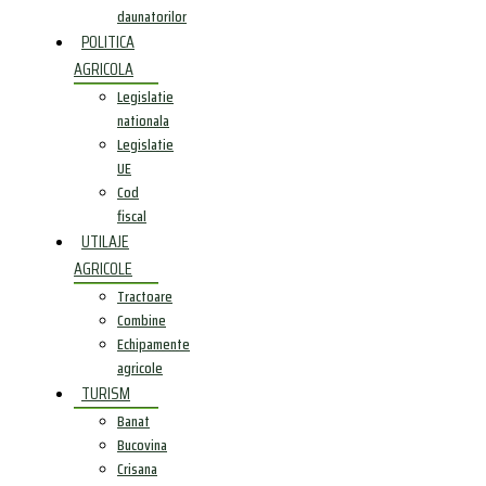
daunatorilor
POLITICA
AGRICOLA
Legislatie
nationala
Legislatie
UE
Cod
fiscal
UTILAJE
AGRICOLE
Tractoare
Combine
Echipamente
agricole
TURISM
Banat
Bucovina
Crisana