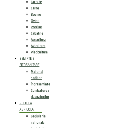
Lactate
Carne
Bovine
Ovine
Porcine
Cabaline
Apicultura
Avicultura
Piscicultura
SEMINTE SI
FITOSANITARE
Material
saditor
Îngrasaminte
Combaterea
daunatorilor
POLITICA
AGRICOLA
Legislatie
nationala