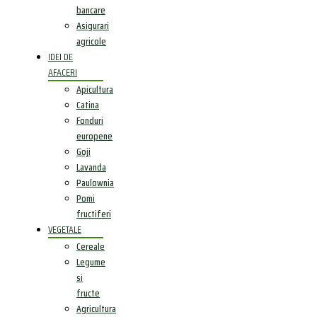
bancare
Asigurari
agricole
IDEI DE
AFACERI
Apicultura
Catina
Fonduri
europene
Goji
Lavanda
Paulownia
Pomi
fructiferi
VEGETALE
Cereale
Legume
si
fructe
Agricultura