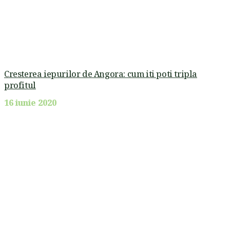
Cresterea iepurilor de Angora: cum iti poti tripla
profitul
16 iunie 2020