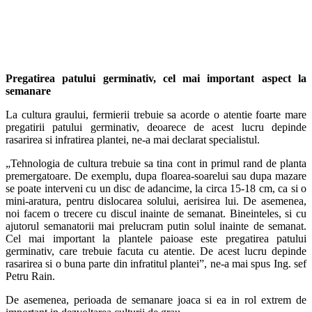
Pregatirea patului germinativ, cel mai important aspect la
semanare
La cultura graului, fermierii trebuie sa acorde o atentie foarte mare
pregatirii patului germinativ, deoarece de acest lucru depinde
rasarirea si infratirea plantei, ne-a mai declarat specialistul.
„Tehnologia de cultura trebuie sa tina cont in primul rand de planta
premergatoare. De exemplu, dupa floarea-soarelui sau dupa mazare
se poate interveni cu un disc de adancime, la circa 15-18 cm, ca si o
mini-aratura, pentru dislocarea solului, aerisirea lui. De asemenea,
noi facem o trecere cu discul inainte de semanat. Bineinteles, si cu
ajutorul semanatorii mai prelucram putin solul inainte de semanat.
Cel mai important la plantele paioase este pregatirea patului
germinativ, care trebuie facuta cu atentie. De acest lucru depinde
rasarirea si o buna parte din infratitul plantei”, ne-a mai spus Ing. sef
Petru Rain.
De asemenea, perioada de semanare joaca si ea in rol extrem de