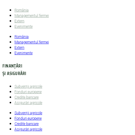
România
Managementul fermei
Extern
Evenimente
România
Managementul fermei
Extern
Evenimente
FINANȚĂRI
ȘI ASIGURĂRI
Subvenții agricole
Fonduri europene
Credite bancare
Asigurări agricole
Subvenții agricole
Fonduri europene
Credite bancare
Asigurări agricole