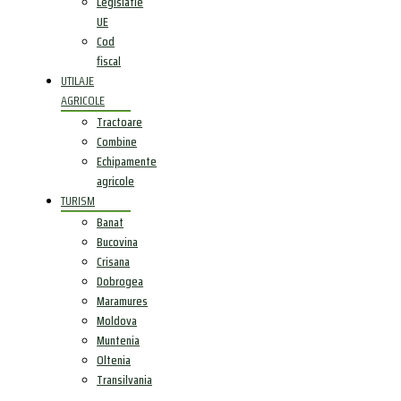
Legislatie
UE
Cod
fiscal
UTILAJE
AGRICOLE
Tractoare
Combine
Echipamente
agricole
TURISM
Banat
Bucovina
Crisana
Dobrogea
Maramures
Moldova
Muntenia
Oltenia
Transilvania