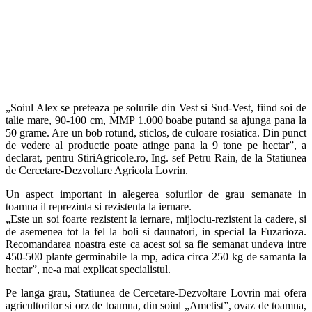
„Soiul Alex se preteaza pe solurile din Vest si Sud-Vest, fiind soi de
talie mare, 90-100 cm, MMP 1.000 boabe putand sa ajunga pana la
50 grame. Are un bob rotund, sticlos, de culoare rosiatica. Din punct
de vedere al productie poate atinge pana la 9 tone pe hectar”, a
declarat, pentru StiriAgricole.ro, Ing. sef Petru Rain, de la Statiunea
de Cercetare-Dezvoltare Agricola Lovrin.
Un aspect important in alegerea soiurilor de grau semanate in
toamna il reprezinta si rezistenta la iernare.
„Este un soi foarte rezistent la iernare, mijlociu-rezistent la cadere, si
de asemenea tot la fel la boli si daunatori, in special la Fuzarioza.
Recomandarea noastra este ca acest soi sa fie semanat undeva intre
450-500 plante germinabile la mp, adica circa 250 kg de samanta la
hectar”, ne-a mai explicat specialistul.
Pe langa grau, Statiunea de Cercetare-Dezvoltare Lovrin mai ofera
agricultorilor si orz de toamna, din soiul „Ametist”, ovaz de toamna,