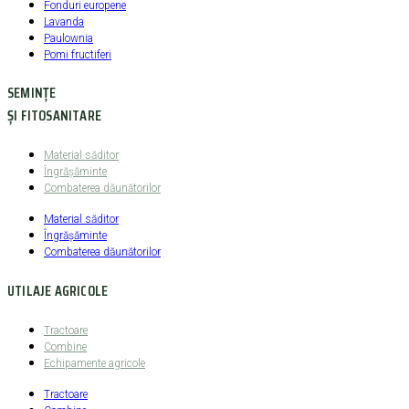
Fonduri europene
Lavanda
Paulownia
Pomi fructiferi
SEMINȚE
ȘI FITOSANITARE
Material săditor
Îngrășăminte
Combaterea dăunătorilor
Material săditor
Îngrășăminte
Combaterea dăunătorilor
UTILAJE AGRICOLE
Tractoare
Combine
Echipamente agricole
Tractoare