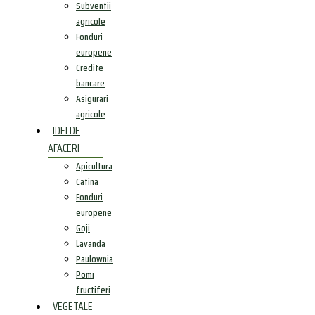
Subventii
agricole
Fonduri
europene
Credite
bancare
Asigurari
agricole
IDEI DE
AFACERI
Apicultura
Catina
Fonduri
europene
Goji
Lavanda
Paulownia
Pomi
fructiferi
VEGETALE