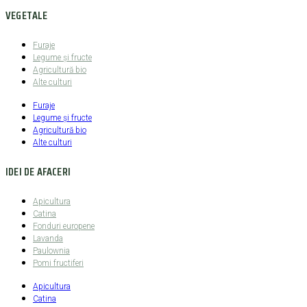
VEGETALE
Furaje
Legume şi fructe
Agricultură bio
Alte culturi
Furaje
Legume şi fructe
Agricultură bio
Alte culturi
IDEI DE AFACERI
Apicultura
Catina
Fonduri europene
Lavanda
Paulownia
Pomi fructiferi
Apicultura
Catina