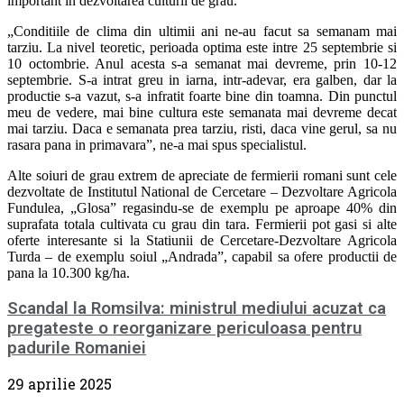
important in dezvoltarea culturii de grau.
„Conditiile de clima din ultimii ani ne-au facut sa semanam mai
tarziu. La nivel teoretic, perioada optima este intre 25 septembrie si
10 octombrie. Anul acesta s-a semanat mai devreme, prin 10-12
septembrie. S-a intrat greu in iarna, intr-adevar, era galben, dar la
productie s-a vazut, s-a infratit foarte bine din toamna. Din punctul
meu de vedere, mai bine cultura este semanata mai devreme decat
mai tarziu. Daca e semanata prea tarziu, risti, daca vine gerul, sa nu
rasara pana in primavara”, ne-a mai spus specialistul.
Alte soiuri de grau extrem de apreciate de fermierii romani sunt cele
dezvoltate de Institutul National de Cercetare – Dezvoltare Agricola
Fundulea, „Glosa” regasindu-se de exemplu pe aproape 40% din
suprafata totala cultivata cu grau din tara. Fermierii pot gasi si alte
oferte interesante si la Statiunii de Cercetare-Dezvoltare Agricola
Turda – de exemplu soiul „Andrada”, capabil sa ofere productii de
pana la 10.300 kg/ha.
Scandal la Romsilva: ministrul mediului acuzat ca
pregateste o reorganizare periculoasa pentru
padurile Romaniei
29 aprilie 2025