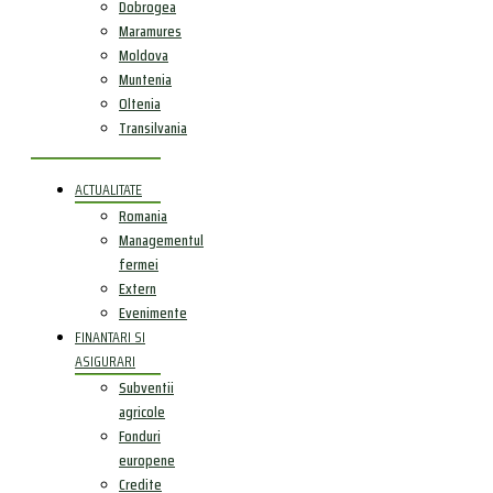
Dobrogea
Maramures
Moldova
Muntenia
Oltenia
Transilvania
ACTUALITATE
Romania
Managementul
fermei
Extern
Evenimente
FINANTARI SI
ASIGURARI
Subventii
agricole
Fonduri
europene
Credite