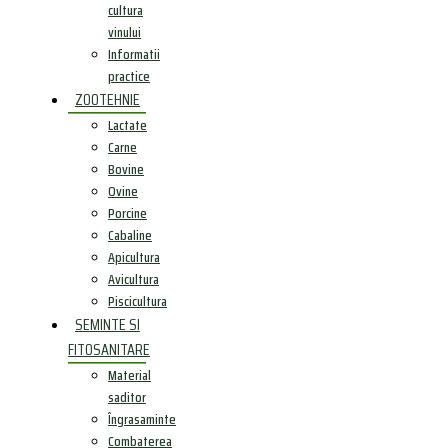
cultura
vinului
Informatii
practice
ZOOTEHNIE
Lactate
Carne
Bovine
Ovine
Porcine
Cabaline
Apicultura
Avicultura
Piscicultura
SEMINTE SI
FITOSANITARE
Material
saditor
Îngrasaminte
Combaterea