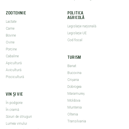
ZOOTEHNIE
POLITICA
AGRICOLĂ
Lactate
Legislaţie naţională
Carne
Legislaţie UE
Bovine
Cod fiscal
Ovine
Porcine
TURISM
Cabaline
Apicultură
Banat
Avicultură
Bucovina
Piscicultură
Crişana
Dobrogea
VIN ȘI VIE
Maramureş
Moldova
În podgorie
Muntenia
În cramă
Oltenia
Soiuri de struguri
Transilvania
Lumea vinului