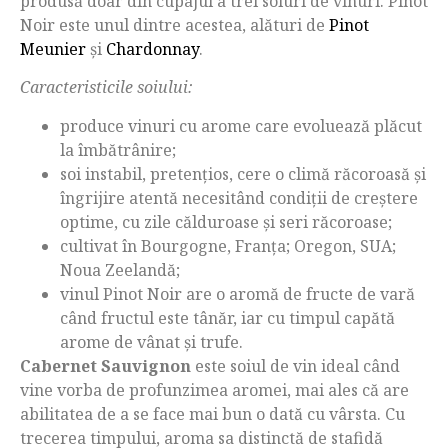
produsă doar din cupajul a trei soiuri de vinuri. Pinot
Noir este unul dintre acestea, alături de
Pinot
Meunier
și
Chardonnay
.
Caracteristicile soiului:
produce vinuri cu arome care evoluează plăcut
la îmbătrânire;
soi instabil, pretențios, cere o climă răcoroasă și
îngrijire atentă necesitând condiții de creștere
optime, cu zile călduroase și seri răcoroase;
cultivat în Bourgogne, Franța; Oregon, SUA;
Noua Zeelandă;
vinul Pinot Noir are o aromă de fructe de vară
când fructul este tânăr, iar cu timpul capătă
arome de vânat și trufe.
Cabernet Sauvignon
este soiul de vin ideal când
vine vorba de profunzimea aromei, mai ales că are
abilitatea de a se face mai bun o dată cu vârsta. Cu
trecerea timpului, aroma sa distinctă de stafidă