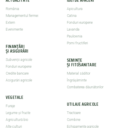
ACTUALITATE
IDEI DE AFACERI
România
Apicultura
Managementul fermei
Catina
Extern
Fonduri europene
Evenimente
Lavanda
Paulownia
Pomi fructiferi
FINANȚĂRI
ȘI ASIGURĂRI
SEMINȚE
Subvenții agricole
ȘI FITOSANITARE
Fonduri europene
Credite bancare
Material săditor
Asigurări agricole
Îngrășăminte
Combaterea dăunătorilor
VEGETALE
UTILAJE AGRICOLE
Furaje
Legume şi fructe
Tractoare
Agricultură bio
Combine
Alte culturi
Echipamente agricole