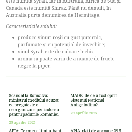
este numită Syrah, iar în Australia, Africa de Sud și
Canada este numită Shiraz. Până nu demult, în
Australia purta denumirea de Hermitage.
Caracteristicile soiului:
produce vinuri roșii cu gust puternic,
parfumate și cu potențial de învechire;
vinul Syrah este de culoare închis;
aroma sa poate varia de a nuanțe de fructe
negre la piper.
Scandal la Romsilva:
MADR: de ce a fost oprit
ministrul mediului acuzat
Sistemul National
ca pregateste o
Antigrindina?
reorganizare periculoasa
29 aprilie 2025
pentru padurile Romaniei
29 aprilie 2025
APIA: Termene limita, bani
APIA, plati de aproape 39,5