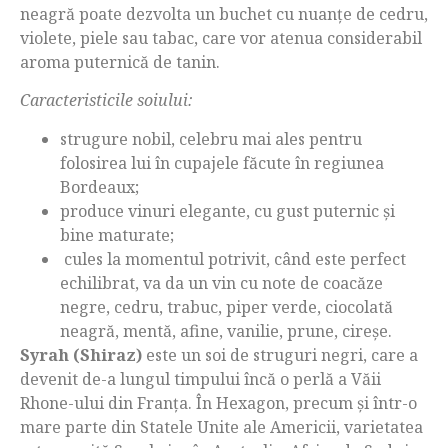
neagră poate dezvolta un buchet cu nuanțe de cedru,
violete, piele sau tabac, care vor atenua considerabil
aroma puternică de tanin.
Caracteristicile soiului:
strugure nobil, celebru mai ales pentru
folosirea lui în cupajele făcute în regiunea
Bordeaux;
produce vinuri elegante, cu gust puternic și
bine maturate;
cules la momentul potrivit, când este perfect
echilibrat, va da un vin cu note de coacăze
negre, cedru, trabuc, piper verde, ciocolată
neagră, mentă, afine, vanilie, prune, cireșe.
Syrah (Shiraz)
este un soi de struguri negri, care a
devenit de-a lungul timpului încă o perlă a Văii
Rhone-ului din Franța. În Hexagon, precum și într-o
mare parte din Statele Unite ale Americii, varietatea