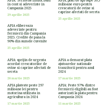
APIA: Termene limita, bani
APIA, plati de aproape 39,5
in cont si adeverinte in
milioane euro pentru
Campania 2025
crescatorii de ovine si
caprine afectati de seceta
29 aprilie 2025
25 aprilie 2025
APIA elibereaza
adeverinte pentru
fermierii din Campania
2025. Credite de pana la
90% din sumele cuvenite
25 aprilie 2025
APIA: sprijin de urgenta
APIA a demarat plata
acordat crescatorilor de
ajutoarelor nationale
ovine si caprine afectati de
tranzitorii pentru anul
seceta
2024
26 martie 2025
17 martie 2025
APIA plateste peste 297
APIA: Peste 97% dintre
milioane lei pentru
fermierii eligibili au fost
motorina utilizata in
autorizati la plata pentru
agricultura in 2024
Campania 2024
17 martie 2025
11 martie 2025