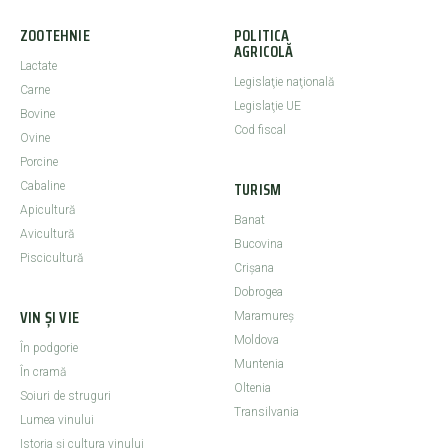
ZOOTEHNIE
POLITICA
AGRICOLĂ
Lactate
Legislaţie naţională
Carne
Legislaţie UE
Bovine
Cod fiscal
Ovine
Porcine
TURISM
Cabaline
Apicultură
Banat
Avicultură
Bucovina
Piscicultură
Crişana
Dobrogea
VIN ȘI VIE
Maramureş
Moldova
În podgorie
Muntenia
În cramă
Oltenia
Soiuri de struguri
Transilvania
Lumea vinului
Istoria şi cultura vinului