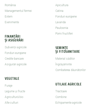
România
Apicultura
Managementul fermei
Catina
Extern
Fonduri europene
Evenimente
Lavanda
Paulownia
Pomi fructiferi
FINANȚĂRI
ȘI ASIGURĂRI
SEMINȚE
Subvenții agricole
ȘI FITOSANITARE
Fonduri europene
Credite bancare
Material săditor
Asigurări agricole
Îngrășăminte
Combaterea dăunătorilor
VEGETALE
UTILAJE AGRICOLE
Furaje
Legume şi fructe
Tractoare
Agricultură bio
Combine
Alte culturi
Echipamente agricole