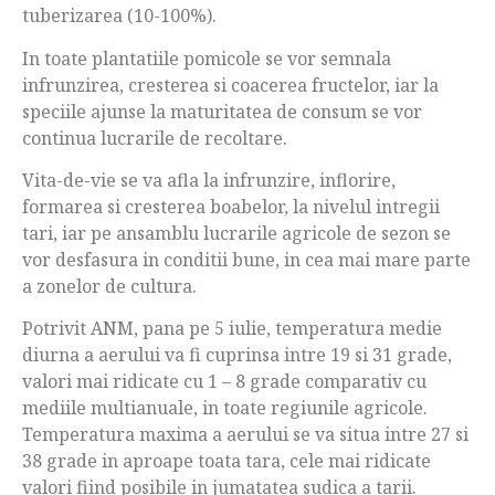
tuberizarea (10-100%).
In toate plantatiile pomicole se vor semnala
infrunzirea, cresterea si coacerea fructelor, iar la
speciile ajunse la maturitatea de consum se vor
continua lucrarile de recoltare.
Vita-de-vie se va afla la infrunzire, inflorire,
formarea si cresterea boabelor, la nivelul intregii
tari, iar pe ansamblu lucrarile agricole de sezon se
vor desfasura in conditii bune, in cea mai mare parte
a zonelor de cultura.
Potrivit ANM, pana pe 5 iulie, temperatura medie
diurna a aerului va fi cuprinsa intre 19 si 31 grade,
valori mai ridicate cu 1 – 8 grade comparativ cu
mediile multianuale, in toate regiunile agricole.
Temperatura maxima a aerului se va situa intre 27 si
38 grade in aproape toata tara, cele mai ridicate
valori fiind posibile in jumatatea sudica a tarii.