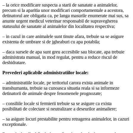
– la orice modificare suspecta a starii de sanatate a animalelor,
precum si la aparitia unor modificari comportamentale a acestora,
detinatorul are obligatia ca, pe langa masurile enumerate mai sus, sa
anunte urgent medicul veterinar responsabil de supravegherea
statusului de sanatate al animalelor din localitatea respectiva;
– in cazul in care animalele sunt tinute afara, trebuie sa se asigure
existenta de umbrare si de jgheaburi cu apa potabila;
– daca sursele de apa sunt greu accesibile sau blocate, apa trebuie
administrata manual, in mod regulat, pentru a reduce riscul de
deshidratare.
Prevederi aplicabile administratiilor locale:
– administratiile locale, pe teritoriul carora exista animale in
transhumanta, trebuie sa cunoasca situatia reala si sa informeze
detinatorii de animale despre fenomenele prognozate;
– consiliile locale si fermierii trebuie sa se asigure ca exista
posibilitati de colectare si neutralizare a deseurilor animaliere;
– sa asigure locuri prestabilite pentru retragerea animalelor, in cazuri
exceptionale.