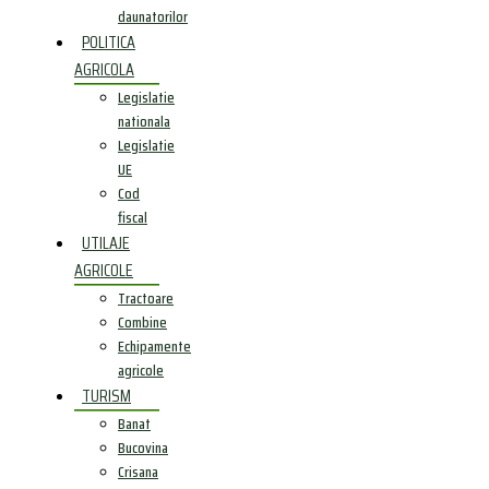
daunatorilor
POLITICA
AGRICOLA
Legislatie
nationala
Legislatie
UE
Cod
fiscal
UTILAJE
AGRICOLE
Tractoare
Combine
Echipamente
agricole
TURISM
Banat
Bucovina
Crisana