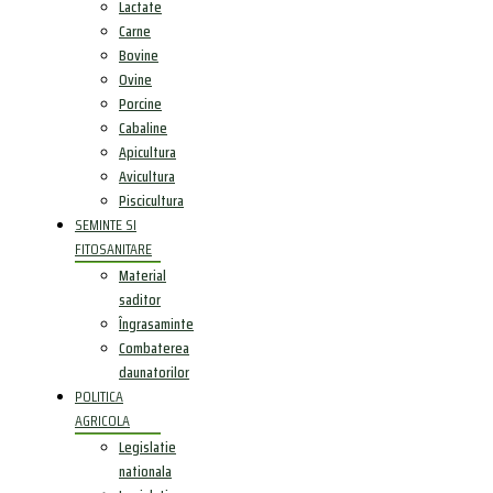
Lactate
Carne
Bovine
Ovine
Porcine
Cabaline
Apicultura
Avicultura
Piscicultura
SEMINTE SI
FITOSANITARE
Material
saditor
Îngrasaminte
Combaterea
daunatorilor
POLITICA
AGRICOLA
Legislatie
nationala