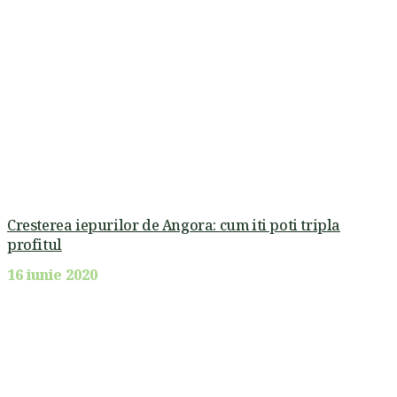
Cresterea iepurilor de Angora: cum iti poti tripla
profitul
16 iunie 2020