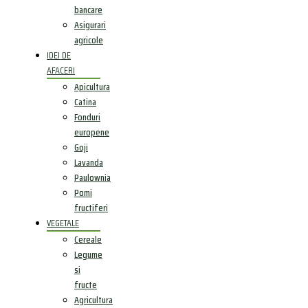
bancare
Asigurari
agricole
IDEI DE
AFACERI
Apicultura
Catina
Fonduri
europene
Goji
Lavanda
Paulownia
Pomi
fructiferi
VEGETALE
Cereale
Legume
si
fructe
Agricultura