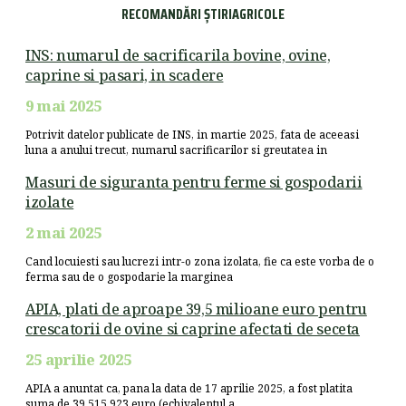
RECOMANDĂRI ȘTIRIAGRICOLE
INS: numarul de sacrificarila bovine, ovine,
caprine si pasari, in scadere
9 mai 2025
Potrivit datelor publicate de INS, in martie 2025, fata de aceeasi
luna a anului trecut, numarul sacrificarilor si greutatea in
Masuri de siguranta pentru ferme si gospodarii
izolate
2 mai 2025
Cand locuiesti sau lucrezi intr-o zona izolata, fie ca este vorba de o
ferma sau de o gospodarie la marginea
APIA, plati de aproape 39,5 milioane euro pentru
crescatorii de ovine si caprine afectati de seceta
25 aprilie 2025
APIA a anuntat ca, pana la data de 17 aprilie 2025, a fost platita
suma de 39.515.923 euro (echivalentul a