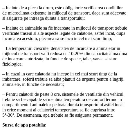
– Inainte de a pleca la drum, este obligatorie verificarea conditiilor
de microclimat existente in mijlocul de transport, daca sunt adecvate
si asigurate pe intreaga durata a transportului;
– Inainte ca animalele sa fie incarcate in mijlocul de transport trebuie
verificate traseul si alte aspecte legate de calatorie, astfel incat, dupa
incarcarea acestora, plecarea sa se faca in cel mai scurt timp;
– La temperaturi crescute, densitatea de incarcare a animalelor in
mijlocul de transport va fi redusa cu 10-20% din capacitatea maxima
de incarcare autorizata, in functie de specie, talie, varsta si stare
fiziologica;
– In cazul in care calatoria nu incepe in cel mai scurt timp de la
imbarcare, soferii trebuie sa aiba planuri de urgenta pentru a ingriji
animalele, in functie de necesitati;
– Pentru calatorii de peste 8 ore, sistemele de ventilatie din vehicul
trebuie sa fie capabile sa mentina temperatura de confort termic in
compartimentul animalelor pe toata durata transportului astfel incat
in orice moment al calatoriei temeperatura sa fie cuprinsa intre
5°-30°. De asemenea, apa trebuie sa fie asigurata permanent.
Sursa de apa potabila: