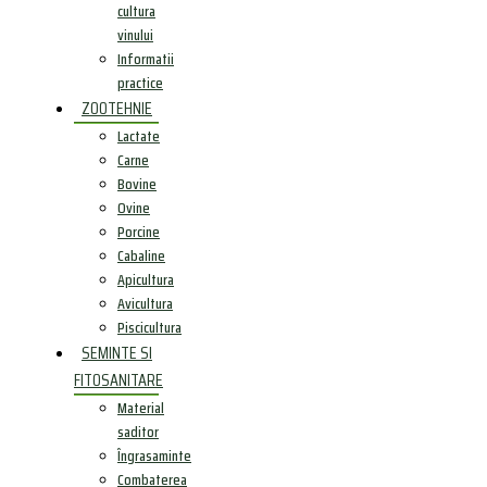
cultura
vinului
Informatii
practice
ZOOTEHNIE
Lactate
Carne
Bovine
Ovine
Porcine
Cabaline
Apicultura
Avicultura
Piscicultura
SEMINTE SI
FITOSANITARE
Material
saditor
Îngrasaminte
Combaterea