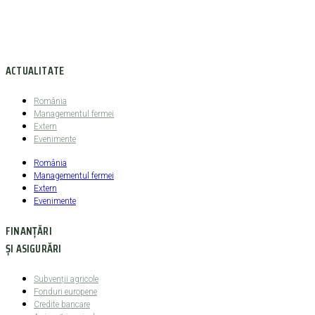
ACTUALITATE
România
Managementul fermei
Extern
Evenimente
România
Managementul fermei
Extern
Evenimente
FINANȚĂRI
ȘI ASIGURĂRI
Subvenții agricole
Fonduri europene
Credite bancare