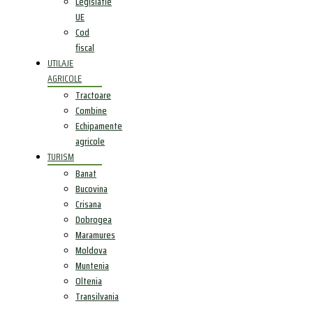
Legislatie
UE
Cod
fiscal
UTILAJE
AGRICOLE
Tractoare
Combine
Echipamente
agricole
TURISM
Banat
Bucovina
Crisana
Dobrogea
Maramures
Moldova
Muntenia
Oltenia
Transilvania