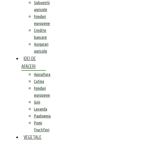
Subventii
agricole
Fonduri
europene
Credite
bancare
Asigurari
agricole
IDEI DE
AFACERI
Apicultura
Catina
Fonduri
europene
Goji
Lavanda
Paulownia
Pomi
fructiferi
VEGETALE