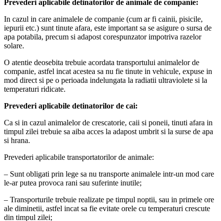
Prevederi aplicabile detinatorilor de animale de companie:
In cazul in care animalele de companie (cum ar fi cainii, pisicile,
iepurii etc.) sunt tinute afara, este important sa se asigure o sursa de
apa potabila, precum si adapost corespunzator impotriva razelor
solare.
O atentie deosebita trebuie acordata transportului animalelor de
companie, astfel incat acestea sa nu fie tinute in vehicule, expuse in
mod direct si pe o perioada indelungata la radiatii ultraviolete si la
temperaturi ridicate.
Prevederi aplicabile detinatorilor de cai:
Ca si in cazul animalelor de crescatorie, caii si poneii, tinuti afara in
timpul zilei trebuie sa aiba acces la adapost umbrit si la surse de apa
si hrana.
Prevederi aplicabile transportatorilor de animale:
– Sunt obligati prin lege sa nu transporte animalele intr-un mod care
le-ar putea provoca rani sau suferinte inutile;
– Transporturile trebuie realizate pe timpul noptii, sau in primele ore
ale diminetii, astfel incat sa fie evitate orele cu temperaturi crescute
din timpul zilei;