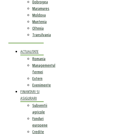
Dobrogea
Maramures
Moldova
Muntenia
Oltenia
Transilvania
ACTUALITATE
Romania
Managementul
fermei
Extern
Evenimente
FINANTARI SI
ASIGURARI
Subventii
agricole
Fonduri
europene
Credite