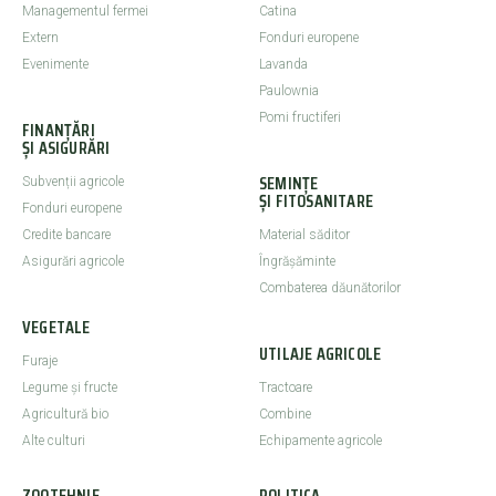
Managementul fermei
Catina
Extern
Fonduri europene
Evenimente
Lavanda
Paulownia
Pomi fructiferi
FINANȚĂRI
ȘI ASIGURĂRI
SEMINȚE
Subvenții agricole
ȘI FITOSANITARE
Fonduri europene
Credite bancare
Material săditor
Asigurări agricole
Îngrășăminte
Combaterea dăunătorilor
VEGETALE
UTILAJE AGRICOLE
Furaje
Legume şi fructe
Tractoare
Agricultură bio
Combine
Alte culturi
Echipamente agricole
ZOOTEHNIE
POLITICA