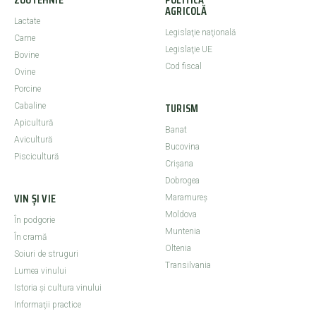
AGRICOLĂ
Lactate
Legislaţie naţională
Carne
Legislaţie UE
Bovine
Cod fiscal
Ovine
Porcine
TURISM
Cabaline
Apicultură
Banat
Avicultură
Bucovina
Piscicultură
Crişana
Dobrogea
VIN ȘI VIE
Maramureş
Moldova
În podgorie
Muntenia
În cramă
Oltenia
Soiuri de struguri
Transilvania
Lumea vinului
Istoria şi cultura vinului
Informaţii practice