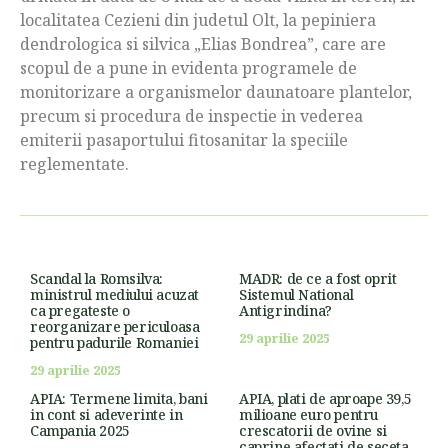
localitatea Cezieni din judetul Olt, la pepiniera
dendrologica si silvica „Elias Bondrea”, care are
scopul de a pune in evidenta programele de
monitorizare a organismelor daunatoare plantelor,
precum si procedura de inspectie in vederea
emiterii pasaportului fitosanitar la speciile
reglementate.
Scandal la Romsilva:
MADR: de ce a fost oprit
ministrul mediului acuzat
Sistemul National
ca pregateste o
Antigrindina?
reorganizare periculoasa
29 aprilie 2025
pentru padurile Romaniei
29 aprilie 2025
APIA: Termene limita, bani
APIA, plati de aproape 39,5
in cont si adeverinte in
milioane euro pentru
Campania 2025
crescatorii de ovine si
caprine afectati de seceta