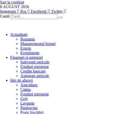
Sari la conținut
8 AUGUST 2026
Instagram
Rss
Facebook
Twitter
Caută
Actualitate
Romania
Managementul fermei
Extern
Evenimente
Finantari si asigurari
Subventii agricole
Fonduri europene
Credite bancare
Asigurari agricole
Idei de afaceri
Apicultura
Catina
Fonduri europene
Goji
Lavanda
Paulownia
Pomi fructiferi