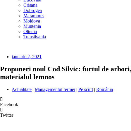
Crisana
Dobrogea
Maramures
Moldova
Muntenia
Oltenia
Transilvania
ianuarie 2, 2021
Propuneri noul Cod Silvic: furtul de arbori,
materialul lemnos
Actualitate
|
Managementul fermei
|
Pe scurt
|
România
Facebook
Twitter