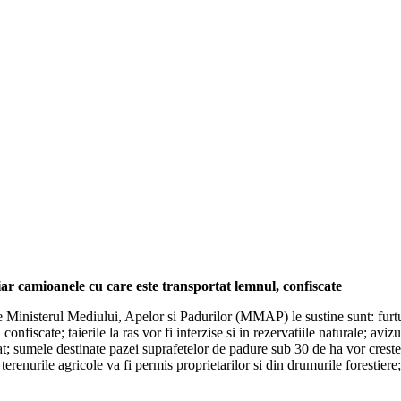
iar camioanele cu care este transportat lemnul, confiscate
Ministerul Mediului, Apelor si Padurilor (MMAP) le sustine sunt: furtul 
fi confiscate; taierile la ras vor fi interzise si in rezervatiile naturale; 
onat; sumele destinate pazei suprafetelor de padure sub 30 de ha vor cre
terenurile agricole va fi permis proprietarilor si din drumurile forestiere