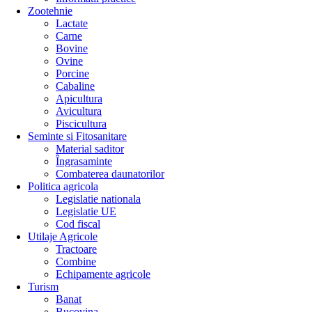
Zootehnie
Lactate
Carne
Bovine
Ovine
Porcine
Cabaline
Apicultura
Avicultura
Piscicultura
Seminte si Fitosanitare
Material saditor
Îngrasaminte
Combaterea daunatorilor
Politica agricola
Legislatie nationala
Legislatie UE
Cod fiscal
Utilaje Agricole
Tractoare
Combine
Echipamente agricole
Turism
Banat
Bucovina