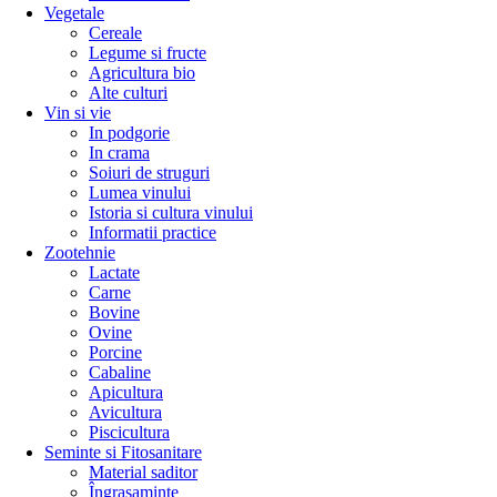
Vegetale
Cereale
Legume si fructe
Agricultura bio
Alte culturi
Vin si vie
In podgorie
In crama
Soiuri de struguri
Lumea vinului
Istoria si cultura vinului
Informatii practice
Zootehnie
Lactate
Carne
Bovine
Ovine
Porcine
Cabaline
Apicultura
Avicultura
Piscicultura
Seminte si Fitosanitare
Material saditor
Îngrasaminte