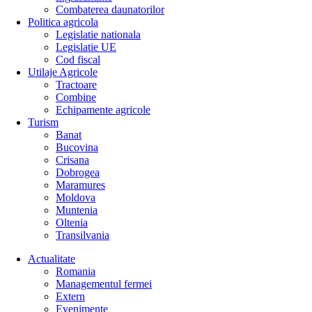
Combaterea daunatorilor
Politica agricola
Legislatie nationala
Legislatie UE
Cod fiscal
Utilaje Agricole
Tractoare
Combine
Echipamente agricole
Turism
Banat
Bucovina
Crisana
Dobrogea
Maramures
Moldova
Muntenia
Oltenia
Transilvania
Actualitate
Romania
Managementul fermei
Extern
Evenimente