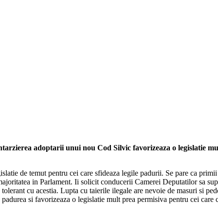
intarzierea adoptarii unui nou Cod Silvic favorizeaza o legislatie mu
tie de temut pentru cei care sfideaza legile padurii. Se pare ca primii 
 majoritatea in Parlament. Ii solicit conducerii Camerei Deputatilor sa su
 tolerant cu acestia. Lupta cu taierile ilegale are nevoie de masuri si p
 padurea si favorizeaza o legislatie mult prea permisiva pentru cei care c