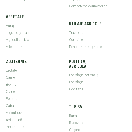
Combaterea dăunătorilor
VEGETALE
UTILAJE AGRICOLE
Furaje
Legume şi fructe
Tractoare
Agricultură bio
Combine
Alte culturi
Echipamente agricole
ZOOTEHNIE
POLITICA
AGRICOLĂ
Lactate
Legislaţie naţională
Carne
Legislaţie UE
Bovine
Cod fiscal
Ovine
Porcine
TURISM
Cabaline
Apicultură
Banat
Avicultură
Bucovina
Piscicultură
Crişana