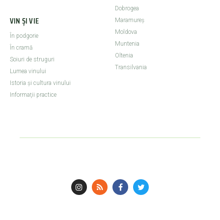
Dobrogea
VIN ȘI VIE
Maramureş
Moldova
În podgorie
Muntenia
În cramă
Oltenia
Soiuri de struguri
Transilvania
Lumea vinului
Istoria şi cultura vinului
Informaţii practice