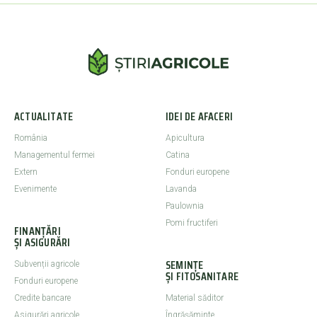
ACTUALITATE
IDEI DE AFACERI
România
Apicultura
Managementul fermei
Catina
Extern
Fonduri europene
Evenimente
Lavanda
Paulownia
Pomi fructiferi
FINANȚĂRI
ȘI ASIGURĂRI
SEMINȚE
Subvenții agricole
ȘI FITOSANITARE
Fonduri europene
Credite bancare
Material săditor
Asigurări agricole
Îngrășăminte