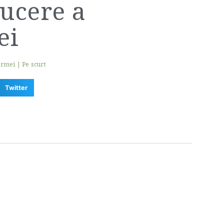
ucere a
ei
ermei
|
Pe scurt
Twitter