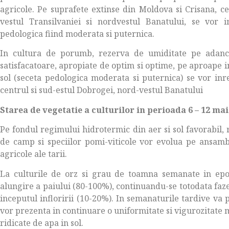
agricole. Pe suprafete extinse din Moldova si Crisana, cen
vestul Transilvaniei si nordvestul Banatului, se vor i
pedologica fiind moderata si puternica.
In cultura de porumb, rezerva de umiditate pe adanc
satisfacatoare, apropiate de optim si optime, pe aproape int
sol (seceta pedologica moderata si puternica) se vor inre
centrul si sud-estul Dobrogei, nord-vestul Banatului
Starea de vegetatie a culturilor in perioada 6 – 12 mai
Pe fondul regimului hidrotermic din aer si sol favorabil, r
de camp si speciilor pomi-viticole vor evolua pe ansam
agricole ale tarii.
La culturile de orz si grau de toamna semanate in epoc
alungire a paiului (80-100%), continuandu-se totodata faz
inceputul infloririi (10-20%). In semanaturile tardive va
vor prezenta in continuare o uniformitate si vigurozitate m
ridicate de apa in sol.