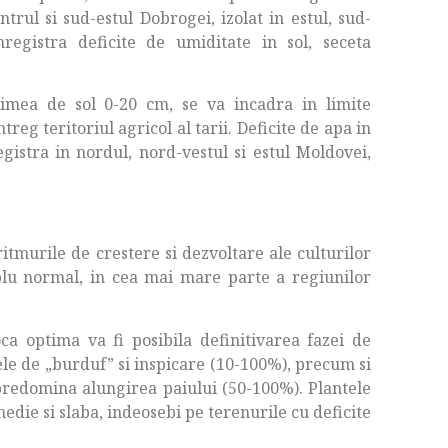
trul si sud-estul Dobrogei, izolat in estul, sud-
nregistra deficite de umiditate in sol, seceta
imea de sol 0-20 cm, se va incadra in limite
reg teritoriul agricol al tarii. Deficite de apa in
gistra in nordul, nord-vestul si estul Moldovei,
itmurile de crestere si dezvoltare ale culturilor
blu normal, in cea mai mare parte a regiunilor
a optima va fi posibila definitivarea fazei de
ele de „burduf” si inspicare (10-100%), precum si
 predomina alungirea paiului (50-100%). Plantele
edie si slaba, indeosebi pe terenurile cu deficite