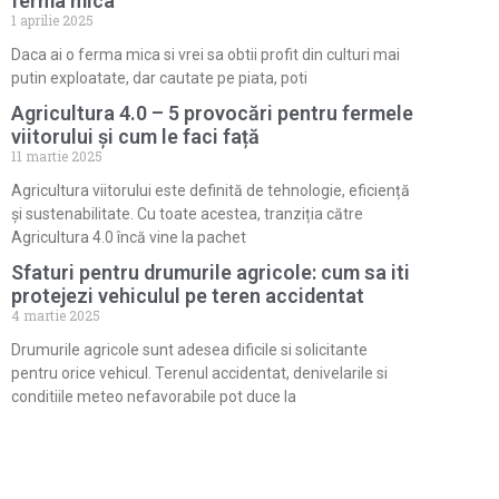
ferma mica
1 aprilie 2025
Daca ai o ferma mica si vrei sa obtii profit din culturi mai
putin exploatate, dar cautate pe piata, poti
Agricultura 4.0 – 5 provocări pentru fermele
viitorului și cum le faci față
11 martie 2025
Agricultura viitorului este definită de tehnologie, eficiență
și sustenabilitate. Cu toate acestea, tranziția către
Agricultura 4.0 încă vine la pachet
Sfaturi pentru drumurile agricole: cum sa iti
protejezi vehiculul pe teren accidentat
4 martie 2025
Drumurile agricole sunt adesea dificile si solicitante
pentru orice vehicul. Terenul accidentat, denivelarile si
conditiile meteo nefavorabile pot duce la