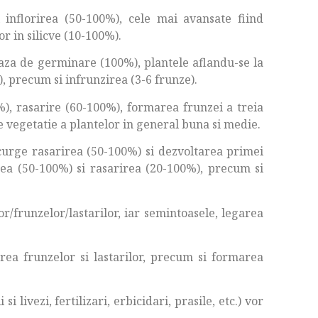
 inflorirea (50-100%), cele mai avansate fiind
or in silicve (10-100%).
 faza de germinare (100%), plantele aflandu-se la
, precum si infrunzirea (3-6 frunze).
, rasarire (60-100%), formarea frunzei a treia
de vegetatie a plantelor in general buna si medie.
rcurge rasarirea (50-100%) si dezvoltarea primei
irea (50-100%) si rasarirea (20-100%), precum si
r/frunzelor/lastarilor, iar semintoasele, legarea
erea frunzelor si lastarilor, precum si formarea
i livezi, fertilizari, erbicidari, prasile, etc.) vor