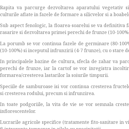
Rapita va parcurge dezvoltarea aparatului vegetativ si
culturile aflate in fazele de formare a silicvelor si a boabel
Sub aspect fenologic, la floarea-soarelui se va definitiva
rasarire si dezvoltarea primei perechi de frunze (10-100%)
La porumb se vor continua fazele de germinare (80-100%)
(10-100%) si inceputul infrunzirii (4-7 frunze), cu o stare 
In principalele bazine de cultura, sfecla de zahar va pa
perechi de frunze, iar la cartof se vor inregistra incolt
formarea/cresterea lastarilor la soiurile timpurii.
Speciile de samburoase isi vor continua cresterea fructelo
si cresterea rodului, precum si infrunzirea.
In toate podgoriile, la vita de vie se vor semnala crest
inflorescentelor.
Lucrarile agricole specifice (tratamente fito-sanitare in vii s