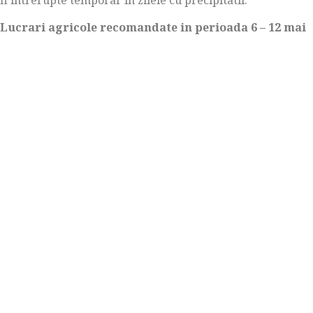
fi intrerupte temporar in zilele cu precipitatii.
Lucrari agricole recomandate in perioada 6 – 12 mai