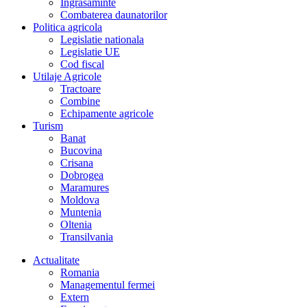
Îngrasaminte
Combaterea daunatorilor
Politica agricola
Legislatie nationala
Legislatie UE
Cod fiscal
Utilaje Agricole
Tractoare
Combine
Echipamente agricole
Turism
Banat
Bucovina
Crisana
Dobrogea
Maramures
Moldova
Muntenia
Oltenia
Transilvania
Actualitate
Romania
Managementul fermei
Extern