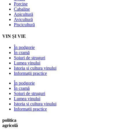
Porcine
Cabaline
Apicultură
Avicultură
Piscicultură
VIN ȘI VIE
În podgorie
În cramă
Soiuri de struguri
Lumea vinului
Istoria şi cultura vinului
Informaţii practice
În podgorie
În cramă
Soiuri de struguri
Lumea vinului
Istoria şi cultura vinului
Informaţii practice
politica
agricolă