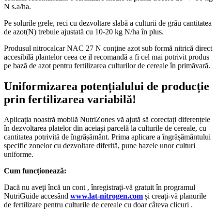
N s.a/ha.
Pe solurile grele, reci cu dezvoltare slabă a culturii de grâu cantitatea
de azot(N) trebuie ajustată cu 10-20 kg N/ha în plus.
Produsul nitrocalcar NAC 27 N conține azot sub formă nitrică direct
accesibilă plantelor ceea ce il recomandă a fi cel mai potrivit produs
pe bază de azot pentru fertilizarea culturilor de cereale în primăvară.
Uniformizarea potențialului de producție
prin fertilizarea variabilă!
Aplicația noastră mobilă NutriZones vă ajută să corectați diferențele
în dezvoltarea platelor din aceiași parcelă la culturile de cereale, cu
cantitatea potrivită de îngrășământ. Prima aplicare a îngrășământului
specific zonelor cu dezvoltare diferită, pune bazele unor culturi
uniforme.
Cum funcționează:
Dacă nu aveți încă un cont , înregistrați-vă gratuit în programul
NutriGuide accesând
www.lat-nitrogen.com
și creați-vă planurile
de fertilizare pentru culturile de cereale cu doar câteva clicuri .