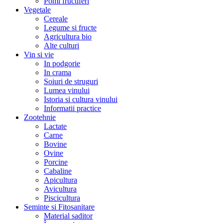
Pomi fructiferi
Vegetale
Cereale
Legume si fructe
Agricultura bio
Alte culturi
Vin si vie
In podgorie
In crama
Soiuri de struguri
Lumea vinului
Istoria si cultura vinului
Informatii practice
Zootehnie
Lactate
Carne
Bovine
Ovine
Porcine
Cabaline
Apicultura
Avicultura
Piscicultura
Seminte si Fitosanitare
Material saditor