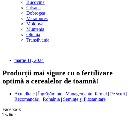
Bucovina
Crisana
Dobrogea
Maramures
Moldova
Muntenia
Oltenia
Transilvania
martie 11, 2024
Producții mai sigure cu o fertilizare
optimă a cerealelor de toamnă!
Actualitate
|
Îngrășăminte
|
Managementul fermei
|
Pe scurt
|
Recomandări
|
România
|
Seminţe şi Fitosanitare
Facebook
Twitter