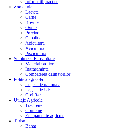
Informatii practice
Zootehnie
Lactate
Carne
Bovine
Ovine
Porcine
Cabaline
Apicultura
Avicultura
Piscicultura
Seminte si Fitosanitare
Material saditor
Îngrasaminte
Combaterea daunatorilor
Politica agricola
Legislatie nationala
Legislatie UE
Cod fiscal
Utilaje Agricole
Tractoare
Combine
Echipamente agricole
Turism
Banat