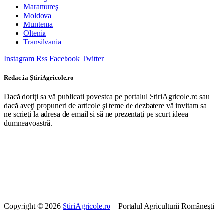
Maramureş
Moldova
Muntenia
Oltenia
Transilvania
Instagram
Rss
Facebook
Twitter
Redactia ŞtiriAgricole.ro
Dacă doriţi sa vă publicati povestea pe portalul StiriAgricole.ro sau
dacă aveţi propuneri de articole şi teme de dezbatere vă invitam sa
ne scrieţi la adresa de email si să ne prezentaţi pe scurt ideea
dumneavoastră.
Copyright © 2026
StiriAgricole.ro
– Portalul Agriculturii Româneşti