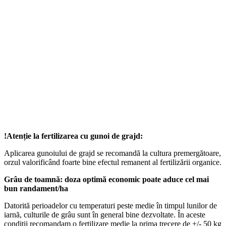
!Atenție la fertilizarea cu gunoi de grajd:
Aplicarea gunoiului de grajd se recomandă la cultura premergătoare,
orzul valorificând foarte bine efectul remanent al fertilizării organice.
Grâu de toamnă: doza optimă economic poate aduce cel mai
bun randament/ha
Datorită perioadelor cu temperaturi peste medie în timpul lunilor de
iarnă, culturile de grâu sunt în general bine dezvoltate. În aceste
conditii recomandam o fertilizare medie la prima trecere de +/- 50 kg