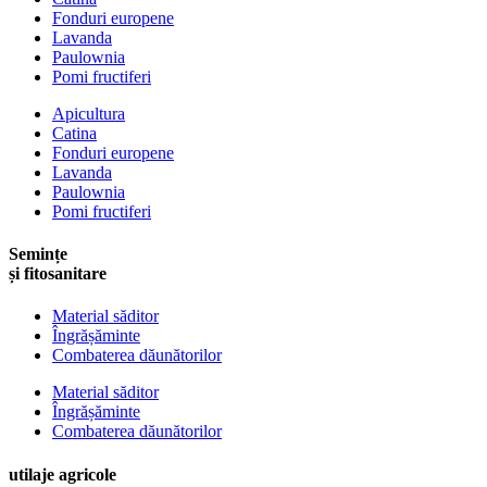
Fonduri europene
Lavanda
Paulownia
Pomi fructiferi
Apicultura
Catina
Fonduri europene
Lavanda
Paulownia
Pomi fructiferi
Semințe
și fitosanitare
Material săditor
Îngrășăminte
Combaterea dăunătorilor
Material săditor
Îngrășăminte
Combaterea dăunătorilor
utilaje agricole