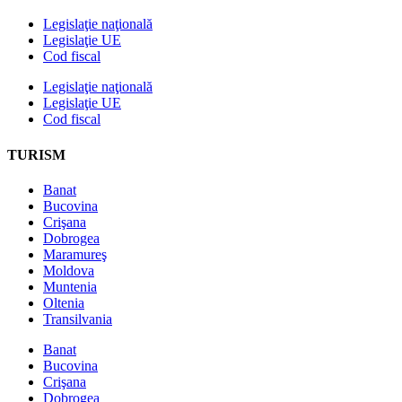
Legislaţie naţională
Legislaţie UE
Cod fiscal
Legislaţie naţională
Legislaţie UE
Cod fiscal
TURISM
Banat
Bucovina
Crişana
Dobrogea
Maramureş
Moldova
Muntenia
Oltenia
Transilvania
Banat
Bucovina
Crişana
Dobrogea