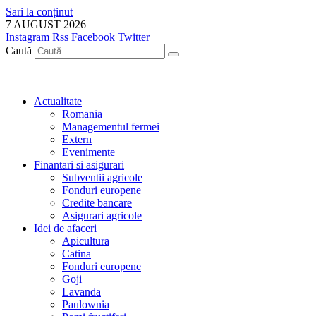
Sari la conținut
7 AUGUST 2026
Instagram
Rss
Facebook
Twitter
Caută
Actualitate
Romania
Managementul fermei
Extern
Evenimente
Finantari si asigurari
Subventii agricole
Fonduri europene
Credite bancare
Asigurari agricole
Idei de afaceri
Apicultura
Catina
Fonduri europene
Goji
Lavanda
Paulownia