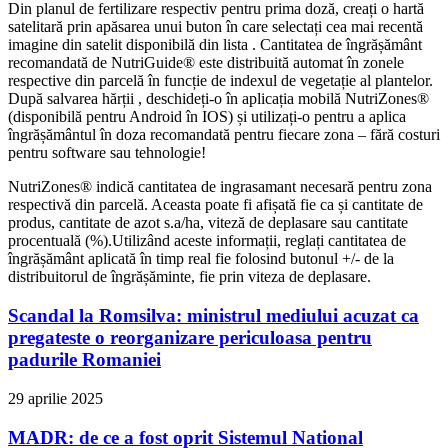
Din planul de fertilizare respectiv pentru prima doză, creați o hartă
satelitară prin apăsarea unui buton în care selectați cea mai recentă
imagine din satelit disponibilă din lista . Cantitatea de îngrășământ
recomandată de NutriGuide® este distribuită automat în zonele
respective din parcelă în funcție de indexul de vegetație al plantelor.
După salvarea hărții , deschideți-o în aplicația mobilă NutriZones®
(disponibilă pentru Android în IOS) și utilizați-o pentru a aplica
îngrășământul în doza recomandată pentru fiecare zona – fără costuri
pentru software sau tehnologie!
NutriZones® indică cantitatea de ingrasamant necesară pentru zona
respectivă din parcelă. Aceasta poate fi afișată fie ca și cantitate de
produs, cantitate de azot s.a/ha, viteză de deplasare sau cantitate
procentuală (%).Utilizând aceste informații, reglați cantitatea de
îngrășământ aplicată în timp real fie folosind butonul +/- de la
distribuitorul de îngrășăminte, fie prin viteza de deplasare.
Scandal la Romsilva: ministrul mediului acuzat ca
pregateste o reorganizare periculoasa pentru
padurile Romaniei
29 aprilie 2025
MADR: de ce a fost oprit Sistemul National