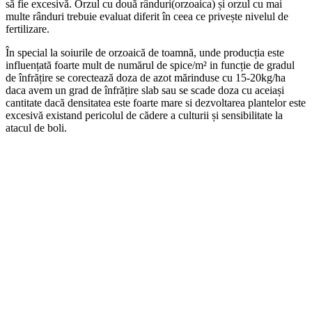
să fie excesivă. Orzul cu două rânduri(orzoaica) și orzul cu mai
multe rânduri trebuie evaluat diferit în ceea ce privește nivelul de
fertilizare.
În special la soiurile de orzoaică de toamnă, unde producția este
influențată foarte mult de numărul de spice/m² in funcție de gradul
de înfrățire se corectează doza de azot mărinduse cu 15-20kg/ha
daca avem un grad de înfrățire slab sau se scade doza cu aceiași
cantitate dacă densitatea este foarte mare si dezvoltarea plantelor este
excesivă existand pericolul de cădere a culturii și sensibilitate la
atacul de boli.