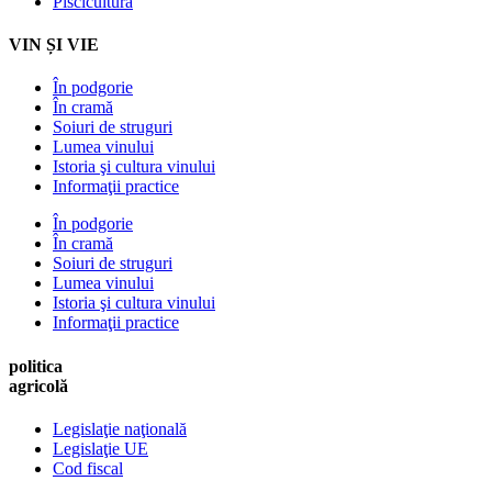
Piscicultură
VIN ȘI VIE
În podgorie
În cramă
Soiuri de struguri
Lumea vinului
Istoria şi cultura vinului
Informaţii practice
În podgorie
În cramă
Soiuri de struguri
Lumea vinului
Istoria şi cultura vinului
Informaţii practice
politica
agricolă
Legislaţie naţională
Legislaţie UE
Cod fiscal