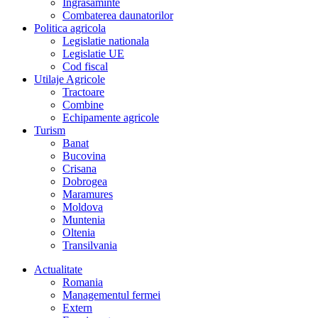
Îngrasaminte
Combaterea daunatorilor
Politica agricola
Legislatie nationala
Legislatie UE
Cod fiscal
Utilaje Agricole
Tractoare
Combine
Echipamente agricole
Turism
Banat
Bucovina
Crisana
Dobrogea
Maramures
Moldova
Muntenia
Oltenia
Transilvania
Actualitate
Romania
Managementul fermei
Extern