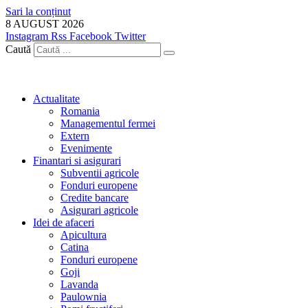
Sari la conținut
8 AUGUST 2026
Instagram
Rss
Facebook
Twitter
Caută
Actualitate
Romania
Managementul fermei
Extern
Evenimente
Finantari si asigurari
Subventii agricole
Fonduri europene
Credite bancare
Asigurari agricole
Idei de afaceri
Apicultura
Catina
Fonduri europene
Goji
Lavanda
Paulownia