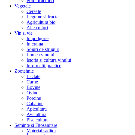
Pomi fructiferi
Vegetale
Cereale
Legume si fructe
Agricultura bio
Alte culturi
Vin si vie
In podgorie
In crama
Soiuri de struguri
Lumea vinului
Istoria si cultura vinului
Informatii practice
Zootehnie
Lactate
Carne
Bovine
Ovine
Porcine
Cabaline
Apicultura
Avicultura
Piscicultura
Seminte si Fitosanitare
Material saditor