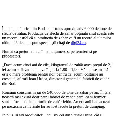
În total, la fabrica din Bod s-au strâns aproximativ 6.000 de tone de
sfeclă de zahăr. Producția de sfeclă de zahăr obținută anul acesta este
un record, astfel că și producția de zahăr va fi un record al ultimilor
ultimii 25 de ani, spun specialiștii citați de
digi24.ro
.
Numai că prețurile mici îi nemulțumesc și pe fermieri și pe
procesatori.
„Dacă acum cinci ani de zile, kilogramul de zahăr avea prețul de 2,1
lei acum se învârte undeva în jur la 1,80 – 1,90. Vă dați seama că
este o mare problemă pentru noi, pentru că, acum, costurile au
crescut”, afirmă Ioan Urdea, directorul general al fabricii de zahăr
din Bod.
Românii consumă în jur de 540.000 de tone de zahăr pe an. În țara
noastră mai există doar patru fabrici de zahăr, care, ca și fermierii,
sunt sufocate de importurile de zahăr ieftin. Americanii i-au acuzat
pe mexicani că livrările lor au fost făcute la prețuri de dumping.
În plus, și alți producători, inclusiv cei din Statele Unite, cât și