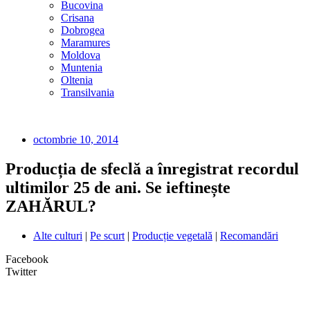
Bucovina
Crisana
Dobrogea
Maramures
Moldova
Muntenia
Oltenia
Transilvania
octombrie 10, 2014
Producția de sfeclă a înregistrat recordul
ultimilor 25 de ani. Se ieftinește
ZAHĂRUL?
Alte culturi
|
Pe scurt
|
Producție vegetală
|
Recomandări
Facebook
Twitter