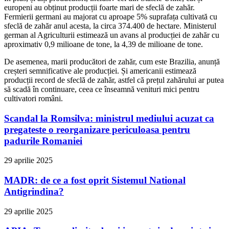
europeni au obținut producții foarte mari de sfeclă de zahăr.
Fermierii germani au majorat cu aproape 5% suprafața cultivată cu
sfeclă de zahăr anul acesta, la circa 374.400 de hectare. Ministerul
german al Agriculturii estimează un avans al producției de zahăr cu
aproximativ 0,9 milioane de tone, la 4,39 de milioane de tone.
De asemenea, marii producători de zahăr, cum este Brazilia, anunță
creșteri semnificative ale producției. Și americanii estimează
producții record de sfeclă de zahăr, astfel că prețul zahărului ar putea
să scadă în continuare, ceea ce înseamnă venituri mici pentru
cultivatori români.
Scandal la Romsilva: ministrul mediului acuzat ca
pregateste o reorganizare periculoasa pentru
padurile Romaniei
29 aprilie 2025
MADR: de ce a fost oprit Sistemul National
Antigrindina?
29 aprilie 2025