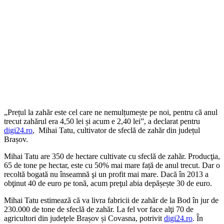
„Prețul la zahăr este cel care ne nemulțumește pe noi, pentru că anul
trecut zahărul era 4,50 lei și acum e 2,40 lei”, a declarat pentru
digi24.ro
, Mihai Tatu, cultivator de sfeclă de zahăr din județul
Brașov.
Mihai Tatu are 350 de hectare cultivate cu sfeclă de zahăr. Producţia,
65 de tone pe hectar, este cu 50% mai mare față de anul trecut. Dar o
recoltă bogată nu înseamnă şi un profit mai mare. Dacă în 2013 a
obţinut 40 de euro pe tonă, acum preţul abia depășește 30 de euro.
Mihai Tatu estimează că va livra fabricii de zahăr de la Bod în jur de
230.000 de tone de sfeclă de zahăr. La fel vor face alţi 70 de
agricultori din judeţele Brașov și Covasna, potrivit
digi24.ro
. În