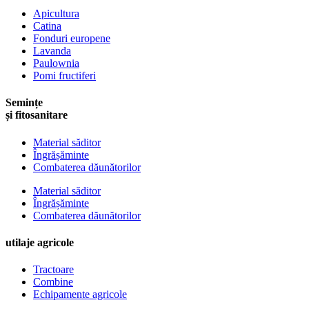
Apicultura
Catina
Fonduri europene
Lavanda
Paulownia
Pomi fructiferi
Semințe
și fitosanitare
Material săditor
Îngrășăminte
Combaterea dăunătorilor
Material săditor
Îngrășăminte
Combaterea dăunătorilor
utilaje agricole
Tractoare
Combine
Echipamente agricole