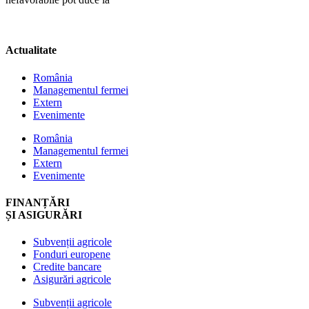
Actualitate
România
Managementul fermei
Extern
Evenimente
România
Managementul fermei
Extern
Evenimente
FINANȚĂRI
ȘI ASIGURĂRI
Subvenții agricole
Fonduri europene
Credite bancare
Asigurări agricole
Subvenții agricole