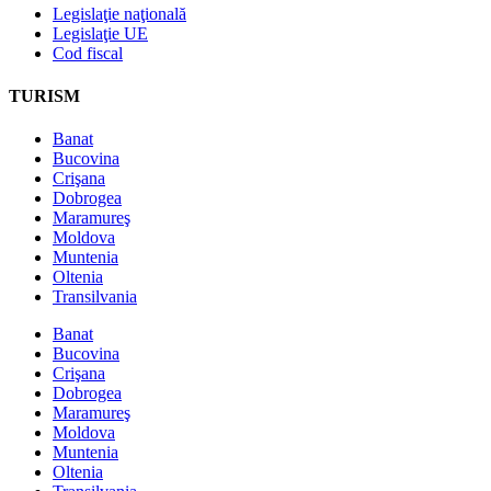
Legislaţie naţională
Legislaţie UE
Cod fiscal
TURISM
Banat
Bucovina
Crişana
Dobrogea
Maramureş
Moldova
Muntenia
Oltenia
Transilvania
Banat
Bucovina
Crişana
Dobrogea
Maramureş
Moldova
Muntenia
Oltenia