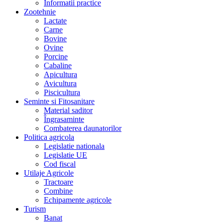
Informatii practice
Zootehnie
Lactate
Carne
Bovine
Ovine
Porcine
Cabaline
Apicultura
Avicultura
Piscicultura
Seminte si Fitosanitare
Material saditor
Îngrasaminte
Combaterea daunatorilor
Politica agricola
Legislatie nationala
Legislatie UE
Cod fiscal
Utilaje Agricole
Tractoare
Combine
Echipamente agricole
Turism
Banat