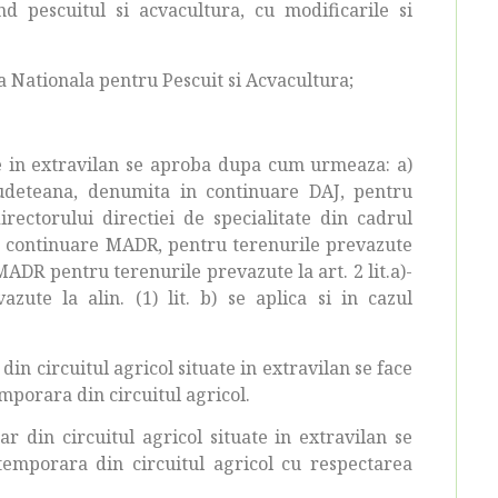
 pescuitul si acvacultura, cu modificarile si
a Nationala pentru Pescuit si Acvacultura;
ate in extravilan se aproba dupa cum urmeaza: a)
 judeteana, denumita in continuare DAJ, pentru
directorului directiei de specialitate din cadrul
 in continuare MADR, pentru terenurile prevazute
e MADR pentru terenurile prevazute la art. 2 lit.a)-
zute la alin. (1) lit. b) se aplica si in cazul
in circuitul agricol situate in extravilan se face
mporara din circuitul agricol.
r din circuitul agricol situate in extravilan se
temporara din circuitul agricol cu respectarea