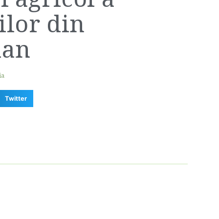
ilor din
lan
ia
Twitter