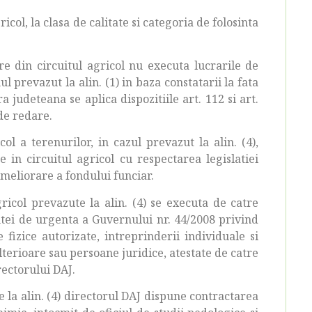
icol, la clasa de calitate si categoria de folosinta
re din circuitul agricol nu executa lucrarile de
ul prevazut la alin. (1) in baza constatarii la fata
 judeteana se aplica dispozitiile art. 112 si art.
de redare.
ol a terenurilor, in cazul prevazut la alin. (4),
 in circuitul agricol cu respectarea legislatiei
ameliorare a fondului funciar.
ricol prevazute la alin. (4) se executa de catre
tei de urgenta a Guvernului nr. 44/2008 privind
fizice autorizate, intreprinderii individuale si
lterioare sau persoane juridice, atestate de catre
ectorului DAJ.
 la alin. (4) directorul DAJ dispune contractarea