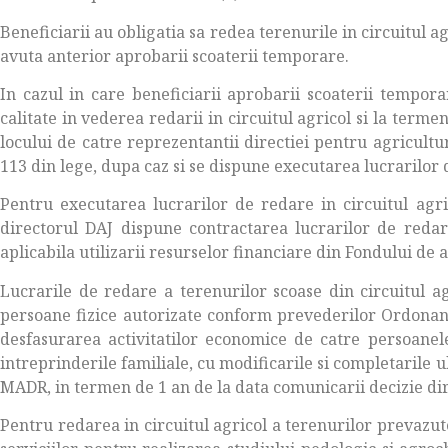
Beneficiarii au obligatia sa redea terenurile in circuitul agr
avuta anterior aprobarii scoaterii temporare.
In cazul in care beneficiarii aprobarii scoaterii tempora
calitate in vederea redarii in circuitul agricol si la termen
locului de catre reprezentantii directiei pentru agricultura
113 din lege, dupa caz si se dispune executarea lucrarilor 
Pentru executarea lucrarilor de redare in circuitul agric
directorul DAJ dispune contractarea lucrarilor de redare
aplicabila utilizarii resurselor financiare din Fondului de 
Lucrarile de redare a terenurilor scoase din circuitul ag
persoane fizice autorizate conform prevederilor Ordonan
desfasurarea activitatilor economice de catre persoanele 
intreprinderile familiale, cu modificarile si completarile u
MADR, in termen de 1 an de la data comunicarii decizie dir
Pentru redarea in circuitul agricol a terenurilor prevazute