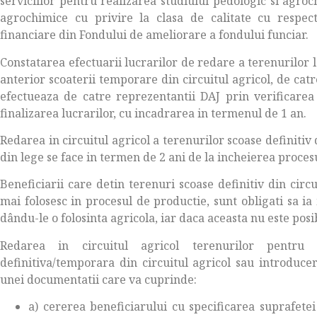
serviciilor pentru realizarea studiului pedologic si agroch
agrochimice cu privire la clasa de calitate cu respectar
financiare din Fondului de ameliorare a fondului funciar.
Constatarea efectuarii lucrarilor de redare a terenurilor la
anterior scoaterii temporare din circuitul agricol, de catr
efectueaza de catre reprezentantii DAJ prin verificarea 
finalizarea lucrarilor, cu incadrarea in termenul de 1 an.
Redarea in circuitul agricol a terenurilor scoase definitiv d
din lege se face in termen de 2 ani de la incheierea proces
Beneficiarii care detin terenuri scoase definitiv din circu
mai folosesc in procesul de productie, sunt obligati sa i
dându-le o folosinta agricola, iar daca aceasta nu este posibi
Redarea in circuitul agricol terenurilor pentru
definitiva/temporara din circuitul agricol sau introducer
unei documentatii care va cuprinde:
a) cererea beneficiarului cu specificarea suprafetei