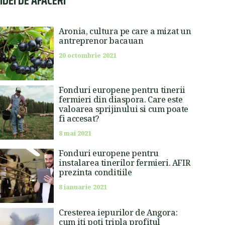
IDEI DE AFACERI
Aronia, cultura pe care a mizat un
antreprenor bacauan
20 octombrie 2021
Fonduri europene pentru tinerii
fermieri din diaspora. Care este
valoarea sprijinului si cum poate
fi accesat?
8 mai 2021
Fonduri europene pentru
instalarea tinerilor fermieri. AFIR
prezinta conditiile
8 ianuarie 2021
Cresterea iepurilor de Angora:
cum iti poti tripla profitul