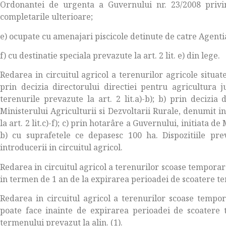
Ordonantei de urgenta a Guvernului nr. 23/2008 privind
completarile ulterioare;
e) ocupate cu amenajari piscicole detinute de catre Agenti
f) cu destinatie speciala prevazute la art. 2 lit. e) din lege.
Redarea in circuitul agricol a terenurilor agricole situ
prin decizia directorului directiei pentru agricultura
terenurile prevazute la art. 2 lit.a)-b); b) prin decizia 
Ministerului Agriculturii si Dezvoltarii Rurale, denumit
la art. 2 lit.c)-f); c) prin hotarâre a Guvernului, initiata d
b) cu suprafetele ce depasesc 100 ha. Dispozitiile preva
introducerii in circuitul agricol.
Redarea in circuitul agricol a terenurilor scoase temporar d
in termen de 1 an de la expirarea perioadei de scoatere te
Redarea in circuitul agricol a terenurilor scoase tempora
poate face inainte de expirarea perioadei de scoatere 
termenului prevazut la alin. (1).