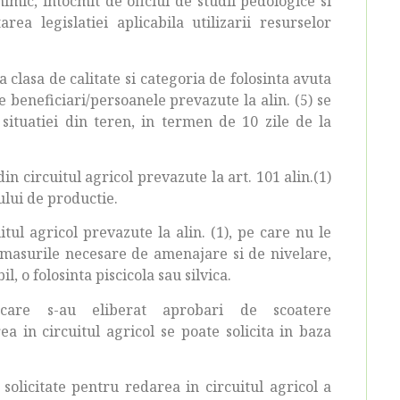
imic, intocmit de oficiul de studii pedologice si
ea legislatiei aplicabila utilizarii resurselor
 clasa de calitate si categoria de folosinta avuta
e beneficiari/persoanele prevazute la alin. (5) se
situatiei din teren, in termen de 10 zile de la
in circuitul agricol prevazute la art. 101 alin.(1)
ului de productie.
itul agricol prevazute la alin. (1), pe care nu le
a masurile necesare de amenajare si de nivelare,
l, o folosinta piscicola sau silvica.
 care s-au eliberat aprobari de scoatere
ea in circuitul agricol se poate solicita in baza
 solicitate pentru redarea in circuitul agricol a