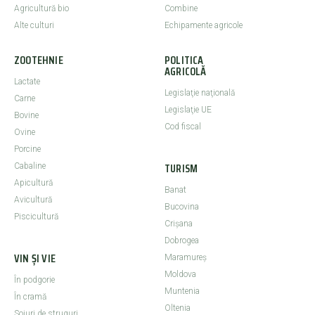
Agricultură bio
Combine
Alte culturi
Echipamente agricole
ZOOTEHNIE
POLITICA
AGRICOLĂ
Lactate
Legislaţie naţională
Carne
Legislaţie UE
Bovine
Cod fiscal
Ovine
Porcine
TURISM
Cabaline
Apicultură
Banat
Avicultură
Bucovina
Piscicultură
Crişana
Dobrogea
VIN ȘI VIE
Maramureş
Moldova
În podgorie
Muntenia
În cramă
Oltenia
Soiuri de struguri