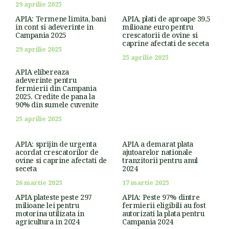
29 aprilie 2025
APIA: Termene limita, bani
APIA, plati de aproape 39,5
in cont si adeverinte in
milioane euro pentru
Campania 2025
crescatorii de ovine si
caprine afectati de seceta
29 aprilie 2025
25 aprilie 2025
APIA elibereaza
adeverinte pentru
fermierii din Campania
2025. Credite de pana la
90% din sumele cuvenite
25 aprilie 2025
APIA: sprijin de urgenta
APIA a demarat plata
acordat crescatorilor de
ajutoarelor nationale
ovine si caprine afectati de
tranzitorii pentru anul
seceta
2024
26 martie 2025
17 martie 2025
APIA plateste peste 297
APIA: Peste 97% dintre
milioane lei pentru
fermierii eligibili au fost
motorina utilizata in
autorizati la plata pentru
agricultura in 2024
Campania 2024