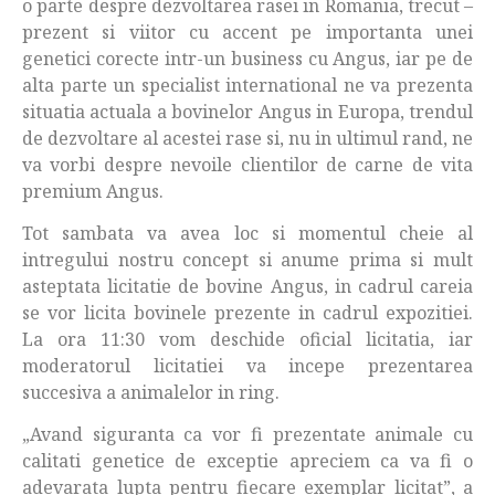
o parte despre dezvoltarea rasei in Romania, trecut –
prezent si viitor cu accent pe importanta unei
genetici corecte intr-un business cu Angus, iar pe de
alta parte un specialist international ne va prezenta
situatia actuala a bovinelor Angus in Europa, trendul
de dezvoltare al acestei rase si, nu in ultimul rand, ne
va vorbi despre nevoile clientilor de carne de vita
premium Angus.
Tot sambata va avea loc si momentul cheie al
intregului nostru concept si anume prima si mult
asteptata licitatie de bovine Angus, in cadrul careia
se vor licita bovinele prezente in cadrul expozitiei.
La ora 11:30 vom deschide oficial licitatia, iar
moderatorul licitatiei va incepe prezentarea
succesiva a animalelor in ring.
„Avand siguranta ca vor fi prezentate animale cu
calitati genetice de exceptie apreciem ca va fi o
adevarata lupta pentru fiecare exemplar licitat”, a