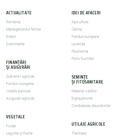
ACTUALITATE
IDEI DE AFACERI
România
Apicultura
Managementul fermei
Catina
Extern
Fonduri europene
Evenimente
Lavanda
Paulownia
Pomi fructiferi
FINANȚĂRI
ȘI ASIGURĂRI
SEMINȚE
Subvenții agricole
ȘI FITOSANITARE
Fonduri europene
Credite bancare
Material săditor
Asigurări agricole
Îngrășăminte
Combaterea dăunătorilor
VEGETALE
UTILAJE AGRICOLE
Furaje
Legume şi fructe
Tractoare