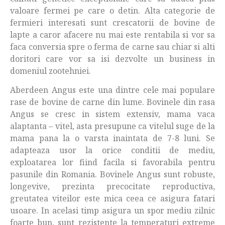
valoare fermei pe care o detin. Alta categorie de
fermieri interesati sunt crescatorii de bovine de
lapte a caror afacere nu mai este rentabila si vor sa
faca conversia spre o ferma de carne sau chiar si alti
doritori care vor sa isi dezvolte un business in
domeniul zootehniei.
Aberdeen Angus este una dintre cele mai populare
rase de bovine de carne din lume. Bovinele din rasa
Angus se cresc in sistem extensiv, mama vaca
alaptanta – vitel, asta presupune ca vitelul suge de la
mama pana la o varsta inaintata de 7-8 luni. Se
adapteaza usor la orice conditii de mediu,
exploatarea lor fiind facila si favorabila pentru
pasunile din Romania. Bovinele Angus sunt robuste,
longevive, prezinta precocitate reproductiva,
greutatea viteilor este mica ceea ce asigura fatari
usoare. In acelasi timp asigura un spor mediu zilnic
foarte bun, sunt rezistente la temperaturi extreme