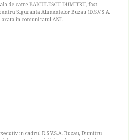
penala de catre BAICULESCU DUMITRU, fost
 pentru Siguranta Alimentelor Buzau (D.S.V.S.A.
e arata in comunicatul ANI.
xecutiv in cadrul D.S.V.S.A. Buzau, Dumitru