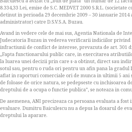
Baiculescu a avizat cu „bun de plata” un numar de 12 facturi
8.334,33 Lei, emise de S.C. MEDVET 2000 S.R.L. (societate 
detinut in perioada 29 decembrie 2009 – 30 ianuarie 2014 ata
administrator) catre D.S.V.S.A. Buzau.
Avand in vedere cele de mai sus, Agentia Nationala de Inte
Judecatoria Buzau in vederea verificarii indiciilor privin
infractiunii de conflict de interese, prevazuta de art. 301 
„Fapta functionarului public care, in exercitarea atributiilo
la luarea unei decizii prin care s-a obtinut, direct sau indi
sotul sau, pentru o ruda ori pentru un afin pana la gradul I
aflat in raporturi comerciale ori de munca in ultimii 5 ani 
de foloase de orice natura, se pedepseste cu inchisoarea de 
dreptului de a ocupa o functie publica”, se noteaza in com
De asemenea, ANI precizeaza ca persoana evaluata a fost 
evaluare. Dumitru Baiculescu nu a depus la dosarul de eva
dreptului la aparare.