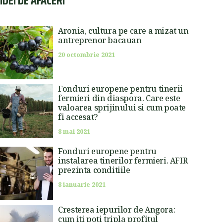
IDEI DE AFACERI
Aronia, cultura pe care a mizat un
antreprenor bacauan
20 octombrie 2021
Fonduri europene pentru tinerii
fermieri din diaspora. Care este
valoarea sprijinului si cum poate
fi accesat?
8 mai 2021
Fonduri europene pentru
instalarea tinerilor fermieri. AFIR
prezinta conditiile
8 ianuarie 2021
Cresterea iepurilor de Angora:
cum iti poti tripla profitul