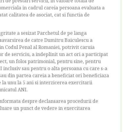
 de prestari servicii, in valoare totala de
comerciala in cadrul careia persoana evaluata a
t calitatea de asociat, cat si functia de
gritate a sesizat Parchetul de pe langa
d savarsirea de catre Dumitru Baiculescu a
din Codul Penal al Romaniei, potrivit caruia
r de serviciu, a indeplinit un act ori a participat
rect, un folos patrimonial, pentru sine, pentru
I inclusiv sau pentru o alta persoana cu care s-a
sau din partea careia a beneficiat ori beneficiaza
la unu la 5 ani si interzicerea exercitarii
unicatul ANI.
informata despre declansarea procedurii de
luare un punct de vedere in exercitarea