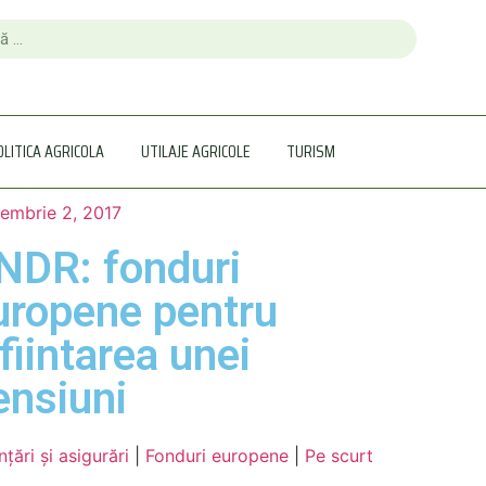
OLITICA AGRICOLA
UTILAJE AGRICOLE
TURISM
embrie 2, 2017
NDR: fonduri
uropene pentru
nfiintarea unei
ensiuni
nţări şi asigurări
|
Fonduri europene
|
Pe scurt