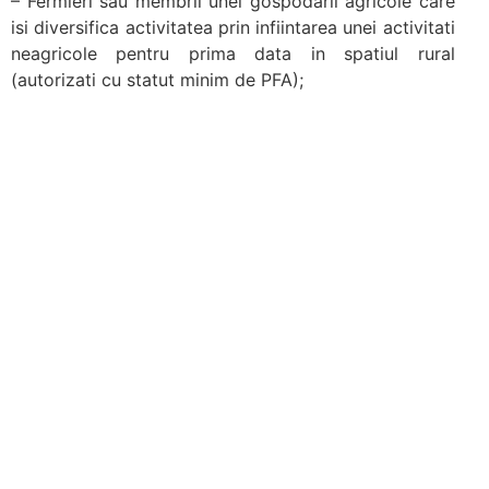
– Fermieri sau membrii unei gospodarii agricole care
isi diversifica activitatea prin infiintarea unei activitati
neagricole pentru prima data in spatiul rural
(autorizati cu statut minim de PFA);