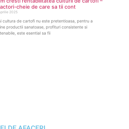
m cresti rentabilitatea culturii de cartofi –
factori-cheie de care sa tii cont
prilie 2025
i cultura de cartofi nu este pretentioasa, pentru a
ine productii sanatoase, profituri consistente si
tenabile, este esential sa fii
DEI DE AFACERI