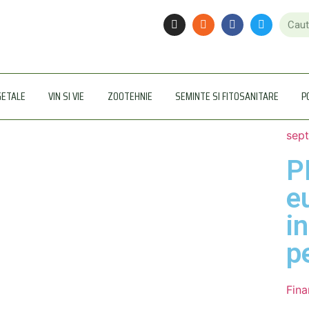
GETALE
VIN SI VIE
ZOOTEHNIE
SEMINTE SI FITOSANITARE
P
sept
P
e
i
p
Fina