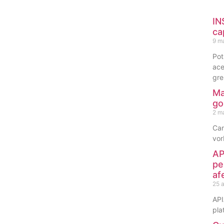
IN
ca
9 m
Pot
ace
gre
Ma
go
2 m
Can
vor
AP
pe
af
25 a
API
pla