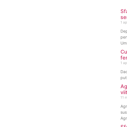
Sf
se
1 ap
Dep
pen
Umi
Cu
fe
1 ap
Dac
put
Ag
vi
11 
Agr
sus
Agr
Sf