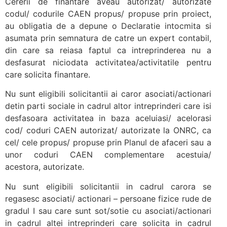
Cererii de finantare aveau autorizat/ autorizate
codul/ codurile CAEN propus/ propuse prin proiect,
au obligatia de a depune o Declaratie intocmita si
asumata prin semnatura de catre un expert contabil,
din care sa reiasa faptul ca intreprinderea nu a
desfasurat niciodata activitatea/activitatile pentru
care solicita finantare.
Nu sunt eligibili solicitantii ai caror asociati/actionari
detin parti sociale in cadrul altor intreprinderi care isi
desfasoara activitatea in baza aceluiasi/ acelorasi
cod/ coduri CAEN autorizat/ autorizate la ONRC, ca
cel/ cele propus/ propuse prin Planul de afaceri sau a
unor coduri CAEN complementare acestuia/
acestora, autorizate.
Nu sunt eligibili solicitantii in cadrul carora se
regasesc asociati/ actionari – persoane fizice rude de
gradul I sau care sunt sot/sotie cu asociati/actionari
in cadrul altei intreprinderi care solicita in cadrul