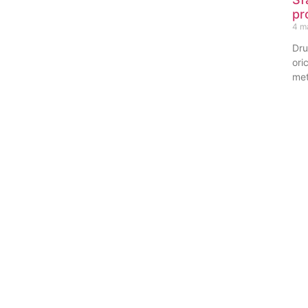
pr
4 m
Dru
ori
met