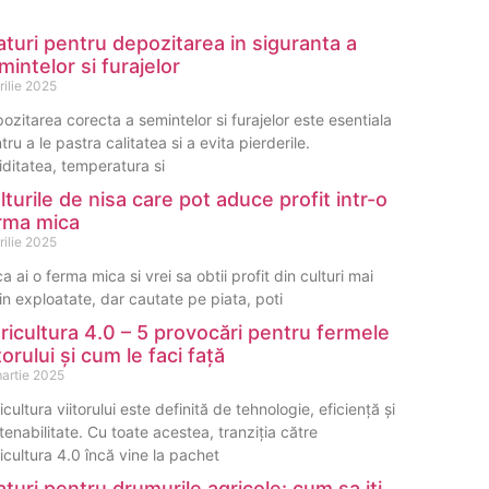
aturi pentru depozitarea in siguranta a
mintelor si furajelor
rilie 2025
ozitarea corecta a semintelor si furajelor este esentiala
tru a le pastra calitatea si a evita pierderile.
ditatea, temperatura si
lturile de nisa care pot aduce profit intr-o
rma mica
rilie 2025
a ai o ferma mica si vrei sa obtii profit din culturi mai
in exploatate, dar cautate pe piata, poti
ricultura 4.0 – 5 provocări pentru fermele
itorului și cum le faci față
martie 2025
icultura viitorului este definită de tehnologie, eficiență și
tenabilitate. Cu toate acestea, tranziția către
icultura 4.0 încă vine la pachet
aturi pentru drumurile agricole: cum sa iti