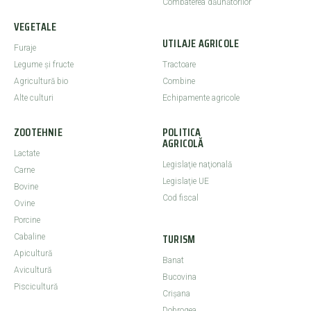
Combaterea dăunătorilor
VEGETALE
UTILAJE AGRICOLE
Furaje
Legume şi fructe
Tractoare
Agricultură bio
Combine
Alte culturi
Echipamente agricole
ZOOTEHNIE
POLITICA
AGRICOLĂ
Lactate
Legislaţie naţională
Carne
Legislaţie UE
Bovine
Cod fiscal
Ovine
Porcine
TURISM
Cabaline
Apicultură
Banat
Avicultură
Bucovina
Piscicultură
Crişana
Dobrogea