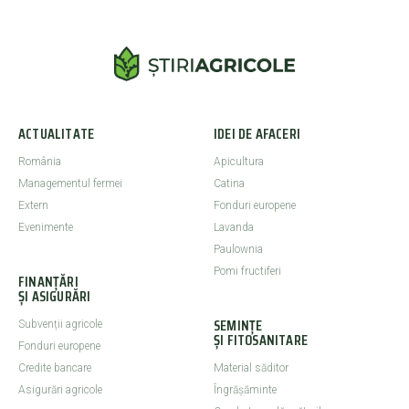
ACTUALITATE
IDEI DE AFACERI
România
Apicultura
Managementul fermei
Catina
Extern
Fonduri europene
Evenimente
Lavanda
Paulownia
Pomi fructiferi
FINANȚĂRI
ȘI ASIGURĂRI
SEMINȚE
Subvenții agricole
ȘI FITOSANITARE
Fonduri europene
Credite bancare
Material săditor
Asigurări agricole
Îngrășăminte