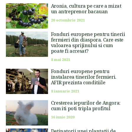
Aronia, cultura pe care a mizat
un antreprenor bacauan
20 octombrie 2021
Fonduri europene pentru tinerii
fermieri din diaspora. Care este
valoarea sprijinului si cum
poate fi accesat?
8 mai 2021
Fonduri europene pentru
instalarea tinerilor fermieri.
AFIR prezinta conditiile
8 ianuarie 2021
Cresterea iepurilor de Angora:
cum iti poti tripla profitul
16 iunie 2020
Detinatorii unei plantatii de