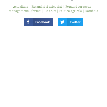
Actualitate
|
Finanţări şi asigurări
|
Fonduri europene
|
Managementul fermei
|
Pe scurt
|
Politica agricolă
|
România
Facebook
Twitter