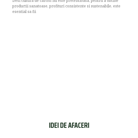
Desi cultura de cartofi nu este pretentioasa, pentru a obtine
productii sanatoase, profituri consistente si sustenabile, este
esential sa fii
IDEI DE AFACERI