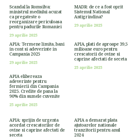
Scandal la Romsilva:
MADR: de ce a fost oprit
ministrul mediului acuzat
Sistemul National
ca pregateste o
Antigrindina?
reorganizare periculoasa
29 aprilie 2025
pentru padurile Romaniei
29 aprilie 2025
APIA: Termene limita, bani
APIA, plati de aproape 39,5
in cont si adeverinte in
milioane euro pentru
Campania 2025
crescatorii de ovine si
caprine afectati de seceta
29 aprilie 2025
25 aprilie 2025
APIA elibereaza
adeverinte pentru
fermierii din Campania
2025. Credite de pana la
90% din sumele cuvenite
25 aprilie 2025
APIA: sprijin de urgenta
APIA a demarat plata
acordat crescatorilor de
ajutoarelor nationale
ovine si caprine afectati de
tranzitorii pentru anul
seceta
2024