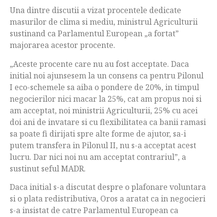
Una dintre discutii a vizat procentele dedicate
masurilor de clima si mediu, ministrul Agriculturii
sustinand ca Parlamentul European „a fortat”
majorarea acestor procente.
„Aceste procente care nu au fost acceptate. Daca
initial noi ajunsesem la un consens ca pentru Pilonul
I eco-schemele sa aiba o pondere de 20%, in timpul
negocierilor nici macar la 25%, cat am propus noi si
am acceptat, noi ministrii Agriculturii, 25% cu acei
doi ani de invatare si cu flexibilitatea ca banii ramasi
sa poate fi dirijati spre alte forme de ajutor, sa-i
putem transfera in Pilonul II, nu s-a acceptat acest
lucru. Dar nici noi nu am acceptat contrariul”, a
sustinut seful MADR.
Daca initial s-a discutat despre o plafonare voluntara
si o plata redistributiva, Oros a aratat ca in negocieri
s-a insistat de catre Parlamentul European ca