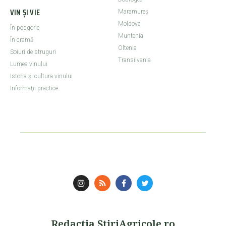
VIN ȘI VIE
Maramureş
Moldova
În podgorie
Muntenia
În cramă
Oltenia
Soiuri de struguri
Transilvania
Lumea vinului
Istoria şi cultura vinului
Informaţii practice
Redactia ŞtiriAgricole.ro