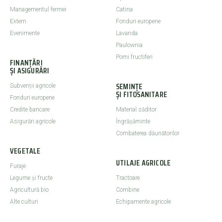
Managementul fermei
Catina
Extern
Fonduri europene
Evenimente
Lavanda
Paulownia
Pomi fructiferi
FINANȚĂRI
ȘI ASIGURĂRI
SEMINȚE
Subvenții agricole
ȘI FITOSANITARE
Fonduri europene
Credite bancare
Material săditor
Asigurări agricole
Îngrășăminte
Combaterea dăunătorilor
VEGETALE
UTILAJE AGRICOLE
Furaje
Legume şi fructe
Tractoare
Agricultură bio
Combine
Alte culturi
Echipamente agricole