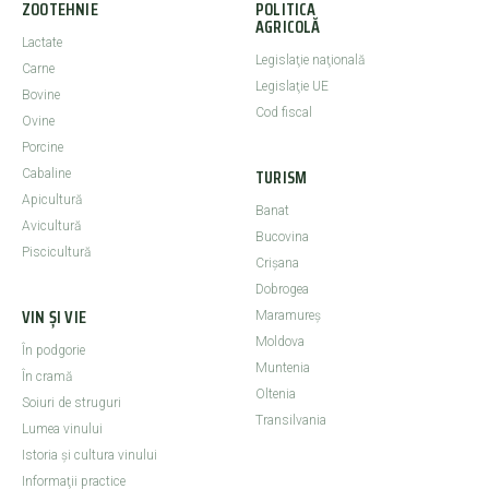
ZOOTEHNIE
POLITICA
AGRICOLĂ
Lactate
Legislaţie naţională
Carne
Legislaţie UE
Bovine
Cod fiscal
Ovine
Porcine
TURISM
Cabaline
Apicultură
Banat
Avicultură
Bucovina
Piscicultură
Crişana
Dobrogea
VIN ȘI VIE
Maramureş
Moldova
În podgorie
Muntenia
În cramă
Oltenia
Soiuri de struguri
Transilvania
Lumea vinului
Istoria şi cultura vinului
Informaţii practice