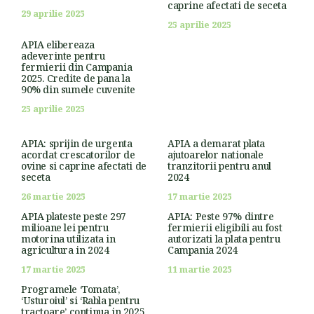
caprine afectati de seceta
29 aprilie 2025
25 aprilie 2025
APIA elibereaza
adeverinte pentru
fermierii din Campania
2025. Credite de pana la
90% din sumele cuvenite
25 aprilie 2025
APIA: sprijin de urgenta
APIA a demarat plata
acordat crescatorilor de
ajutoarelor nationale
ovine si caprine afectati de
tranzitorii pentru anul
seceta
2024
26 martie 2025
17 martie 2025
APIA plateste peste 297
APIA: Peste 97% dintre
milioane lei pentru
fermierii eligibili au fost
motorina utilizata in
autorizati la plata pentru
agricultura in 2024
Campania 2024
17 martie 2025
11 martie 2025
Programele ‘Tomata’,
‘Usturoiul’ si ‘Rabla pentru
tractoare’ continua in 2025,