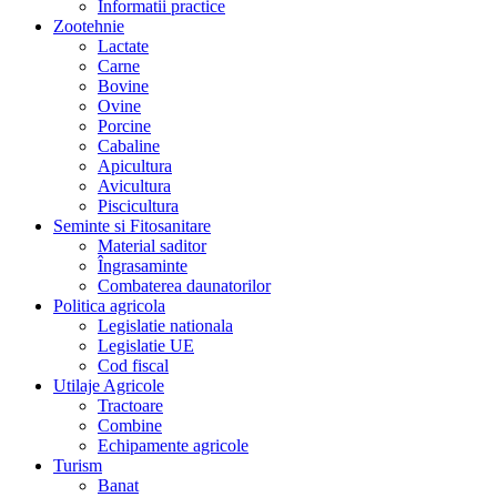
Informatii practice
Zootehnie
Lactate
Carne
Bovine
Ovine
Porcine
Cabaline
Apicultura
Avicultura
Piscicultura
Seminte si Fitosanitare
Material saditor
Îngrasaminte
Combaterea daunatorilor
Politica agricola
Legislatie nationala
Legislatie UE
Cod fiscal
Utilaje Agricole
Tractoare
Combine
Echipamente agricole
Turism
Banat