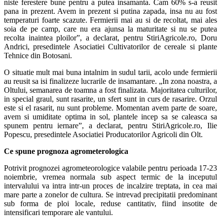
niste ferestere bune pentru a putea insamanta. Cam 60% s-a reusit
pana in prezent. Avem in prezent si putina zapada, insa nu au fost
temperaturi foarte scazute. Fermierii mai au si de recoltat, mai ales
soia de pe camp, care nu era ajunsa la maturitate si nu se putea
recolta inaintea ploilor”, a declarat, pentru StiriAgricole.ro, Doru
Andrici, presedintele Asociatiei Cultivatorilor de cereale si plante
Tehnice din Botosani.
O situatie mult mai buna intalnim in sudul tarii, acolo unde fermierii
au reusit sa isi finalizeze lucrarile de insamantare. „In zona noastra, a
Oltului, semanarea de toamna a fost finalizata. Majoritatea culturilor,
in special graul, sunt rasarite, un sfert sunt in curs de rasarire. Orzul
este si el rasarit, nu sunt probleme. Momentan avem parte de soare,
avem si umiditate optima in sol, plantele incep sa se caleasca sa
spunem pentru iernare”, a declarat, pentru StiriAgricole.ro, Ilie
Popescu, presedintele Asociatiei Producatorilor Agricoli din Olt.
Ce spune prognoza agrometerologica
Potrivit prognozei agrometeorologice valabile pentru perioada 17-23
noiembrie, vremea normala sub aspect termic de la inceputul
intervalului va intra intr-un proces de incalzire treptata, in cea mai
mare parte a zonelor de cultura. Se intrevad precipitatii predominant
sub forma de ploi locale, reduse cantitativ, fiind insotite de
intensificari temporare ale vantului.