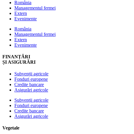
România
Managementul fermei
Extern
Evenimente
România
Managementul fermei
Extern
Evenimente
FINANȚĂRI
ȘI ASIGURĂRI
Subvenții agricole
Fonduri europene
Credite bancare
Asigurări agricole
Subvenții agricole
Fonduri europene
Credite bancare
Asigurări agricole
Vegetale