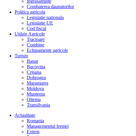
Îngrasaminte
Combaterea daunatorilor
Politica agricola
Legislatie nationala
Legislatie UE
Cod fiscal
Utilaje Agricole
Tractoare
Combine
Echipamente agricole
Turism
Banat
Bucovina
Crisana
Dobrogea
Maramures
Moldova
Muntenia
Oltenia
Transilvania
Actualitate
Romania
Managementul fermei
Extern