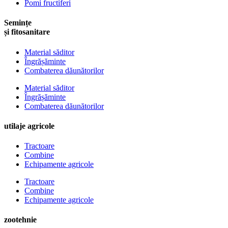
Pomi fructiferi
Semințe
și fitosanitare
Material săditor
Îngrășăminte
Combaterea dăunătorilor
Material săditor
Îngrășăminte
Combaterea dăunătorilor
utilaje agricole
Tractoare
Combine
Echipamente agricole
Tractoare
Combine
Echipamente agricole
zootehnie