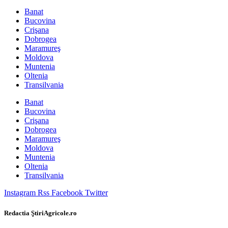
Banat
Bucovina
Crişana
Dobrogea
Maramureş
Moldova
Muntenia
Oltenia
Transilvania
Banat
Bucovina
Crişana
Dobrogea
Maramureş
Moldova
Muntenia
Oltenia
Transilvania
Instagram
Rss
Facebook
Twitter
Redactia ŞtiriAgricole.ro