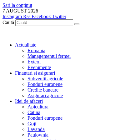
Sari la conținut
7 AUGUST 2026
Instagram
Rss
Facebook
Twitter
Caută
Actualitate
Romania
Managementul fermei
Extern
Evenimente
Finantari si asigurari
Subventii agricole
Fonduri europene
Credite bancare
Asigurari agricole
Idei de afaceri
Apicultura
Catina
Fonduri europene
Goji
Lavanda
Paulownia