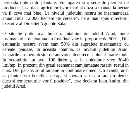
perioada optima de plantare. Vor aparea si o serie de pierderi de
productie, insa daca agricultorii vor mari si doza semanata la hectar
va fi ceva mai bine. La nivelul judetului nostru se insamanteaza
anual circa 12.000 hectare de cereale”, ne-a mai spus directorul
executiv al Directiei Agricole Salaj.
O situatie putin mai buna o intalnim in judetul Arad, unde
insamantarile de toamna au fost finalizate in proportie de 50%. „Din
estimarile noastre avem cam 50% din suprafete insamantate cu
cereale paioase, in aceasta toamna, la nivelul judetului Arad.
Lucrarile au mers destul de anevoios deoarece a plouat foarte mult.
In octombrie am avut 100 litri/mp, si in noiembrie vreo 30-40
litri/mp. In prezent, din graul seamanat cam jumatate rasarit, restul in
curs. Din pacate, solul ramane in continuare umed. Un avantaj ar fi
ca plantele vor beneficia de apa si speram sa rasara fara probleme,
daca si temperaturile vor fi pozitive”, ne-a declarat Ioan Andru, din
judetul Arad.