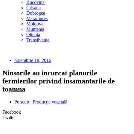
Bucovina
Crisana
Dobrogea
Maramures
Moldova
Muntenia
Oltenia
Transilvania
noiembrie 18, 2016
Ninsorile au incurcat planurile
fermierilor privind insamantarile de
toamna
Pe scurt
|
Producție vegetală
Facebook
Twitter