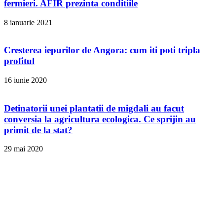
fermieri. AFIR prezinta conditiile
8 ianuarie 2021
Cresterea iepurilor de Angora: cum iti poti tripla
profitul
16 iunie 2020
Detinatorii unei plantatii de migdali au facut
conversia la agricultura ecologica. Ce sprijin au
primit de la stat?
29 mai 2020