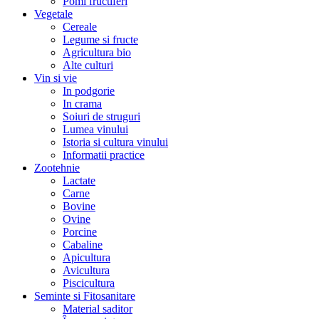
Pomi fructiferi
Vegetale
Cereale
Legume si fructe
Agricultura bio
Alte culturi
Vin si vie
In podgorie
In crama
Soiuri de struguri
Lumea vinului
Istoria si cultura vinului
Informatii practice
Zootehnie
Lactate
Carne
Bovine
Ovine
Porcine
Cabaline
Apicultura
Avicultura
Piscicultura
Seminte si Fitosanitare
Material saditor