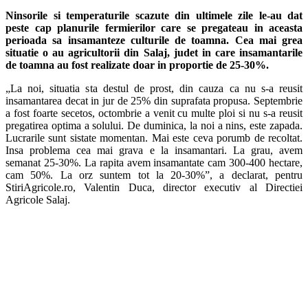
Ninsorile si temperaturile scazute din ultimele zile le-au dat
peste cap planurile fermierilor care se pregateau in aceasta
perioada sa insamanteze culturile de toamna. Cea mai grea
situatie o au agricultorii din Salaj, judet in care insamantarile
de toamna au fost realizate doar in proportie de 25-30%.
„La noi, situatia sta destul de prost, din cauza ca nu s-a reusit
insamantarea decat in jur de 25% din suprafata propusa. Septembrie
a fost foarte secetos, octombrie a venit cu multe ploi si nu s-a reusit
pregatirea optima a solului. De duminica, la noi a nins, este zapada.
Lucrarile sunt sistate momentan. Mai este ceva porumb de recoltat.
Insa problema cea mai grava e la insamantari. La grau, avem
semanat 25-30%. La rapita avem insamantate cam 300-400 hectare,
cam 50%. La orz suntem tot la 20-30%”, a declarat, pentru
StiriAgricole.ro, Valentin Duca, director executiv al Directiei
Agricole Salaj.