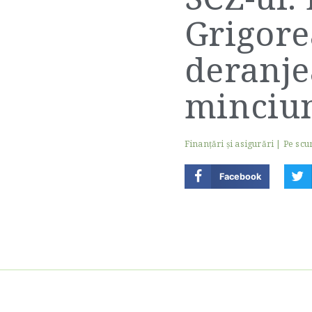
Grigore
deranje
minciu
Finanţări şi asigurări
|
Pe scu
Facebook