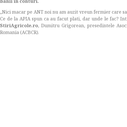
banii in conturi.
„Nici macar pe ANT noi nu am auzit vreun fermier care sa 
Ce de la APIA spun ca au facut plati, dar unde le fac? In
StiriAgricole.ro
, Dumitru Grigorean, presedintele Asoc
Romania (ACBCR).