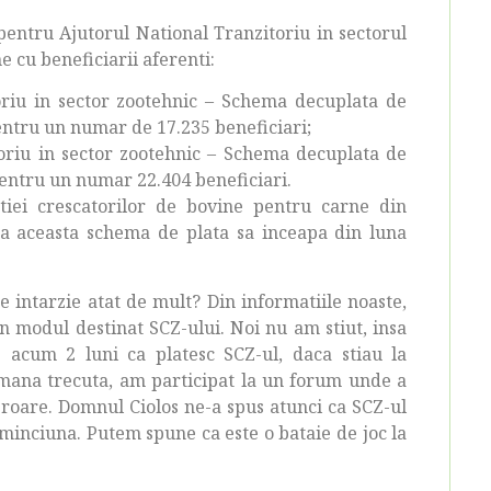
 pentru Ajutorul National Tranzitoriu in sectorul
 cu beneficiarii aferenti:
oriu in sector zootehnic – Schema decuplata de
entru un numar de 17.235 beneficiari;
oriu in sector zootehnic – Schema decuplata de
pentru un numar 22.404 beneficiari.
atiei crescatorilor de bovine pentru carne din
a aceasta schema de plata sa inceapa din luna
e intarzie atat de mult? Din informatiile noaste,
modul destinat SCZ-ului. Noi nu am stiut, insa
acum 2 luni ca platesc SCZ-ul, daca stiau la
mana trecuta, am participat la un forum unde a
 eroare. Domnul Ciolos ne-a spus atunci ca SCZ-ul
minciuna. Putem spune ca este o bataie de joc la