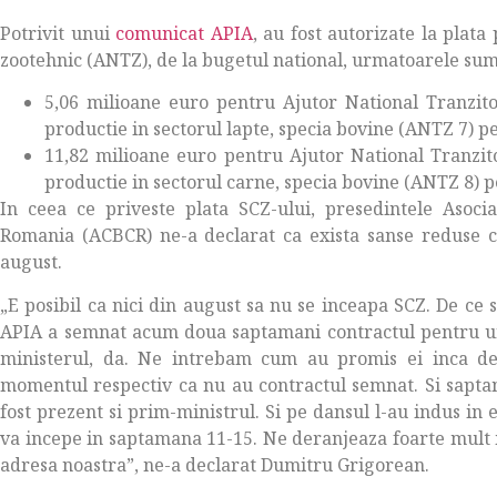
Potrivit unui
comunicat APIA
, au fost autorizate la plata
zootehnic (ANTZ), de la bugetul national, urmatoarele sume
5,06 milioane euro pentru Ajutor National Tranzit
productie in sectorul lapte, specia bovine (ANTZ 7) p
11,82 milioane euro pentru Ajutor National Tranzit
productie in sectorul carne, specia bovine (ANTZ 8) 
In ceea ce priveste plata SCZ-ului, presedintele Asoci
Romania (ACBCR) ne-a declarat ca exista sanse reduse c
august.
„E posibil ca nici din august sa nu se inceapa SCZ. De ce s
APIA a semnat acum doua saptamani contractul pentru un 
ministerul, da. Ne intrebam cum au promis ei inca de 
momentul respectiv ca nu au contractul semnat. Si sapta
fost prezent si prim-ministrul. Si pe dansul l-au indus in
va incepe in saptamana 11-15. Ne deranjeaza foarte mult 
adresa noastra”, ne-a declarat Dumitru Grigorean.