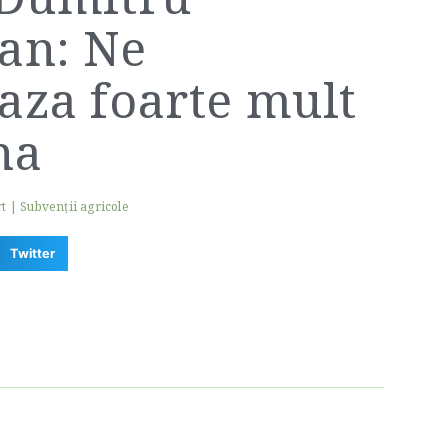
an: Ne
aza foarte mult
na
rt
|
Subvenții agricole
Twitter