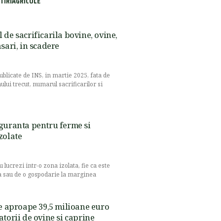
TIRIAGRICOLE
 de sacrificarila bovine, ovine,
sari, in scadere
publicate de INS, in martie 2025, fata de
ului trecut, numarul sacrificarilor si
guranta pentru ferme si
zolate
 lucrezi intr-o zona izolata, fie ca este
 sau de o gospodarie la marginea
de aproape 39,5 milioane euro
atorii de ovine si caprine