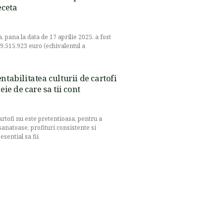
eceta
, pana la data de 17 aprilie 2025, a fost
9.515.923 euro (echivalentul a
ntabilitatea culturii de cartofi
heie de care sa tii cont
artofi nu este pretentioasa, pentru a
sanatoase, profituri consistente si
esential sa fii