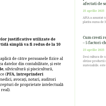
afectati de s
25 aprilie 2025
APIA a anuntat ca
platita suma de 3
Cum cresti re
r justificative utilizate de
– 5 factori-c
tidă simplă va fi redus de la 10
23 aprilie 2025
Desi cultura de c
aplică de către persoanele fizice al
obtine productii 
a datelor din contabilitate, și este
sustenabile, este 
le
, silvicultură și piscicultură,
ce (
PFA, întreprinderi
(medici, avocați, notari, auditori
, drepturi de proprietate intelectuală
real).