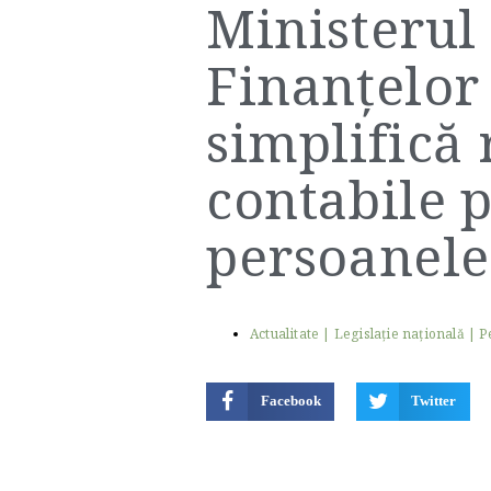
Ministerul
Finanțelor
simplifică 
contabile 
persoanele 
Actualitate
|
Legislaţie naţională
|
P
Facebook
Twitter