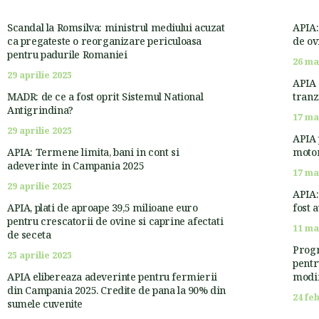
Scandal la Romsilva: ministrul mediului acuzat
APIA:
ca pregateste o reorganizare periculoasa
de ov
pentru padurile Romaniei
26 ma
29 aprilie 2025
APIA 
MADR: de ce a fost oprit Sistemul National
tranz
Antigrindina?
17 ma
29 aprilie 2025
APIA 
APIA: Termene limita, bani in cont si
motor
adeverinte in Campania 2025
17 ma
29 aprilie 2025
APIA:
APIA, plati de aproape 39,5 milioane euro
fost 
pentru crescatorii de ovine si caprine afectati
11 ma
de seceta
Progr
25 aprilie 2025
pentr
APIA elibereaza adeverinte pentru fermierii
modif
din Campania 2025. Credite de pana la 90% din
24 fe
sumele cuvenite