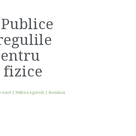
 Publice
regulile
pentru
fizice
e scurt
|
Politica agricolă
|
România