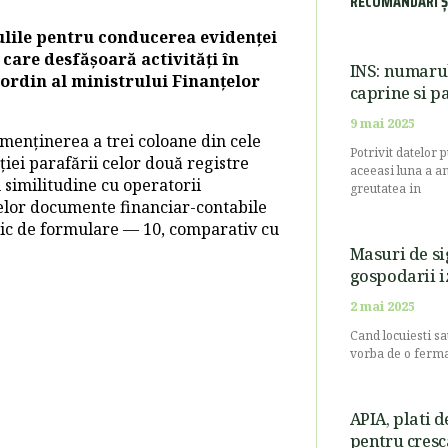
RECOMANDĂRI Ș
ulile pentru conducerea evidenței
 care desfășoară activități în
INS: numarul
 ordin al ministrului Finanțelor
caprine si pa
9 mai 2025
 menținerea a trei coloane din cele
Potrivit datelor 
iei parafării celor două registre
aceeasi luna a an
u similitudine cu operatorii
greutatea in
elor documente financiar-contabile
mic de formulare — 10, comparativ cu
Masuri de si
gospodarii i
2 mai 2025
Cand locuiesti sau
vorba de o ferma
APIA, plati 
pentru cresc